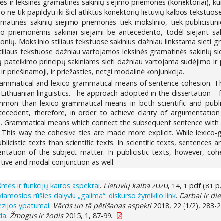
 ir leksinės gramatinės sakinių siejimo priemonės (konektoriai), kurio
o ne tik papildyti iki šiol atliktus konektorių lietuvių kalbos tekstuo
matinės sakinių siejimo priemonės tiek mokslinio, tiek publicistinio
mo priemonėmis sakiniai siejami be antecedento, todėl siejant s
nių. Mokslinio stiliaus tekstuose sakinius dažniau linkstama sieti g
 stiliaus tekstuose dažniau vartojamos leksinės gramatinės sakinių si
pateikimo principų sakiniams sieti dažniau vartojama sudėjimo ir pri
ir priešinamoji, ir priežasties, netgi modalinė konjunkcija.
grammatical and lexico-grammatical means of sentence cohesion. Thi
Lithuanian linguistics. The approach adopted in the dissertation –
on than lexico-grammatical means in both scientific and public
ecedent, therefore, in order to achieve clarity of argumentatio
s. Grammatical means which connect the subsequent sentence with
exts. This way the cohesive ties are made more explicit. While lex
blicistic texts than scientific texts. In scientific texts, sentences
ntation of the subject matter. In publicistic texts, however, co
ative and modal conjunction as well.
kšmės ir funkcijų kaitos aspektai
.
Lietuvių kalba
2020, 14, 1 pdf (81 p.
amosios rūšies dalyviu „galima“: diskurso žymiklio link
.
Darbai ir di
hezijos ypatumai
.
Vārds un tā pētišanas aspekti
2018, 22 (1/2), 283-2
ida
.
Žmogus ir žodis
2015, 1, 87-99.