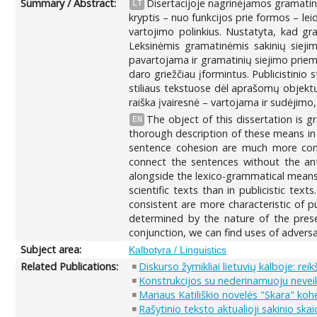
Summary / Abstract:
Disertacijoje nagrinėjamos gramatinės
LT
kryptis – nuo funkcijos prie formos – leid
vartojimo polinkius. Nustatyta, kad gra
Leksinėmis gramatinėmis sakinių sieji
pavartojama ir gramatinių siejimo priemo
daro griežčiau įformintus. Publicistinio
stiliaus tekstuose dėl aprašomų objektų 
raiška įvairesnė – vartojama ir sudėjimo, 
The object of this dissertation is 
EN
thorough description of these means in 
sentence cohesion are much more comm
connect the sentences without the ant
alongside the lexico-grammatical mean
scientific texts than in publicistic t
consistent are more characteristic of pu
determined by the nature of the prese
conjunction, we can find uses of advers
Subject area:
Kalbotyra / Linguistics
Related Publications:
Diskurso žymikliai lietuvių kalboje: rei
Konstrukcijos su nederinamuoju neveiki
Mariaus Katiliškio novelės "Skara" ko
Rašytinio teksto aktualioji sakinio ska