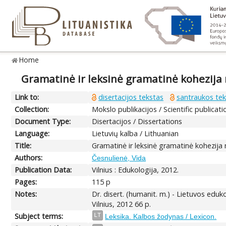
Home
Gramatinė ir leksinė gramatinė kohezija m
Link to:
disertacijos tekstas
santraukos tek
Collection:
Mokslo publikacijos / Scientific publicati
Document Type:
Disertacijos / Dissertations
Language:
Lietuvių kalba / Lithuanian
Title:
Gramatinė ir leksinė gramatinė kohezija mo
Authors:
Česnulienė, Vida
Publication Data:
Vilnius : Edukologija, 2012.
Pages:
115 p
Notes:
Dr. disert. (humanit. m.) - Lietuvos eduk
Vilnius, 2012 66 p.
Subject terms:
LT
Leksika. Kalbos žodynas / Lexicon.