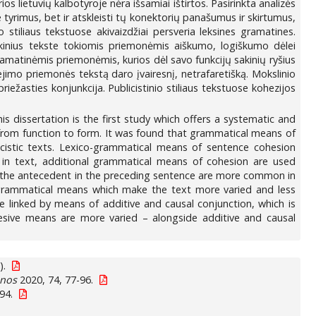
s lietuvių kalbotyroje nėra išsamiai ištirtos. Pasirinkta analizės
se tyrimus, bet ir atskleisti tų konektorių panašumus ir skirtumus,
 stiliaus tekstuose akivaizdžiai persveria leksines gramatines.
akinius tekste tokiomis priemonėmis aiškumo, logiškumo dėlei
ramatinėmis priemonėmis, kurios dėl savo funkcijų sakinių ryšius
ejimo priemonės tekstą daro įvairesnį, netrafaretišką. Mokslinio
ežasties konjunkcija. Publicistinio stiliaus tekstuose kohezijos
s dissertation is the first study which offers a systematic and
 from function to form. It was found that grammatical means of
istic texts. Lexico-grammatical means of sentence cohesion
n in text, additional grammatical means of cohesion are used
 the antecedent in the preceding sentence are more common in
ico-grammatical means which make the text more varied and less
 are linked by means of additive and causal conjunction, which is
hesive means are more varied – alongside additive and causal
).
enos
2020, 74, 77-96.
94.