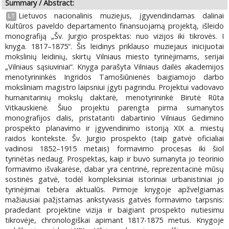
Summary / Abstract:
Lietuvos nacionalinis muziejus, įgyvendindamas dalinai
LT
Kultūros paveldo departamento finansuojamą projektą, išleido
monografiją „Šv. Jurgio prospektas: nuo vizijos iki tikrovės. I
knyga. 1817–1875“. Šis leidinys priklauso muziejaus inicijuotai
mokslinių leidinių, skirtų Vilniaus miesto tyrinėjimams, serijai
„Vilniaus sąsiuviniai“. Knyga parašyta Vilniaus dailės akademijos
menotyrininkės Ingridos Tamošiūnienės baigiamojo darbo
moksliniam magistro laipsniui įgyti pagrindu. Projektui vadovavo
humanitarinių mokslų daktarė, menotyrininkė Birutė Rūta
Vitkauskienė. Šiuo projektu parengta pirma sumanytos
monografijos dalis, pristatanti dabartinio Vilniaus Gedimino
prospekto planavimo ir įgyvendinimo istoriją XIX a. miestų
raidos kontekste. Šv. Jurgio prospekto (taip gatvė oficialiai
vadinosi 1852–1915 metais) formavimo procesas iki šiol
tyrinėtas nedaug. Prospektas, kaip ir buvo sumanyta jo teorinio
formavimo išvakarėse, dabar yra centrinė, reprezentacinė mūsų
sostinės gatvė, todėl kompleksiniai istoriniai urbanistiniai jo
tyrinėjimai tebėra aktualūs. Pirmoje knygoje apžvelgiamas
mažiausiai pažįstamas ankstyvasis gatvės formavimo tarpsnis:
pradedant projektine vizija ir baigiant prospekto nutiesimu
tikrovėje, chronologiškai apimant 1817-1875 metus. Knygoje