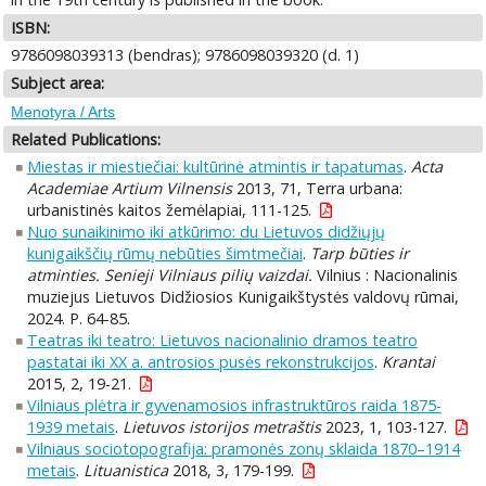
ISBN:
9786098039313 (bendras); 9786098039320 (d. 1)
Subject area:
Menotyra / Arts
Related Publications:
Miestas ir miestiečiai: kultūrinė atmintis ir tapatumas
.
Acta
Academiae Artium Vilnensis
2013, 71, Terra urbana:
urbanistinės kaitos žemėlapiai, 111-125.
Nuo sunaikinimo iki atkūrimo: du Lietuvos didžiųjų
kunigaikščių rūmų nebūties šimtmečiai
.
Tarp būties ir
atminties. Senieji Vilniaus pilių vaizdai.
Vilnius : Nacionalinis
muziejus Lietuvos Didžiosios Kunigaikštystės valdovų rūmai,
2024. P. 64-85.
Teatras iki teatro: Lietuvos nacionalinio dramos teatro
pastatai iki XX a. antrosios pusės rekonstrukcijos
.
Krantai
2015, 2, 19-21.
Vilniaus plėtra ir gyvenamosios infrastruktūros raida 1875-
1939 metais
.
Lietuvos istorijos metraštis
2023, 1, 103-127.
Vilniaus sociotopografija: pramonės zonų sklaida 1870–1914
metais
.
Lituanistica
2018, 3, 179-199.