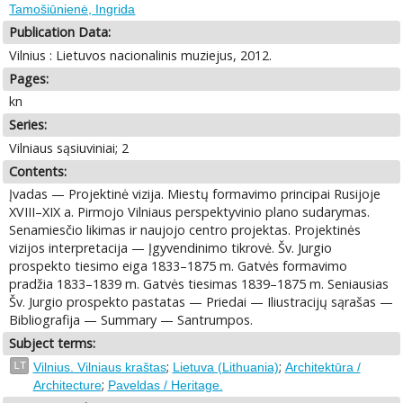
Tamošiūnienė, Ingrida
Publication Data:
Vilnius : Lietuvos nacionalinis muziejus, 2012.
Pages:
kn
Series:
Vilniaus sąsiuviniai; 2
Contents:
Įvadas — Projektinė vizija. Miestų formavimo principai Rusijoje
XVIII–XIX a. Pirmojo Vilniaus perspektyvinio plano sudarymas.
Senamiesčio likimas ir naujojo centro projektas. Projektinės
vizijos interpretacija — Įgyvendinimo tikrovė. Šv. Jurgio
prospekto tiesimo eiga 1833–1875 m. Gatvės formavimo
pradžia 1833–1839 m. Gatvės tiesimas 1839–1875 m. Seniausias
Šv. Jurgio prospekto pastatas — Priedai — Iliustracijų sąrašas —
Bibliografija — Summary — Santrumpos.
Subject terms:
;
;
LT
Vilnius. Vilniaus kraštas
Lietuva (Lithuania)
Architektūra /
;
Architecture
Paveldas / Heritage.