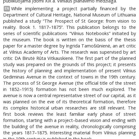
publikuojama įdomi XIX a. Vilniaus planavimo medžiaga.
While implementing a project partially financed by the
EN
Department of Cultural Heritage, National Museum of Lithuania
published a study “The Prospect of St George: from vision to
reality. Book 1. 1817–1875”. This publication belongs to the
series of scientific publications “Vilnius Notebooks” initiated by
the museum. The book is written on the basis of the thesis
paper for a master degree by Ingrida Tamošiūnienė, an art critic
at Vilnius Academy of Arts. The research was supervised by art
critic DA Birutė Rūta Vitkauskienė. The first part of the planned
study was prepared on the grounds of this project; it presents
the history of planning and implementation of present Vilnius
Gediminas Avenue in the context of towns in the 19th century.
The process of St George Avenue (the official title of the street
in 1852–1915) formation has not been much explored. The
avenue is now a central representative street of our capital, as it
was planned on the eve of its theoretical formation, therefore
its complex historical urban researches are still relevant. The
first book reviews the least familiar early phase of street
formation, starting with a project–based vision and ending with
the building of the avenue in reality, chronologically comprising
the years 1817–1875. Interesting material from Vilnius planning
in the 19th century is published in the book.