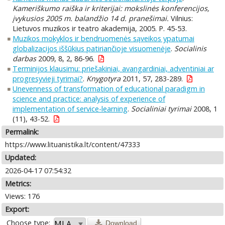
Kameriškumo raiška ir kriterijai: mokslinės konferencijos,
įvykusios 2005 m. balandžio 14 d. pranešimai.
Vilnius:
Lietuvos muzikos ir teatro akademija, 2005. P. 45-53.
Muzikos mokyklos ir bendruomenės sąveikos ypatumai
globalizacijos iššūkius patiriančioje visuomenėje
.
Socialinis
darbas
2009, 8, 2, 86-96.
Terminijos klausimu: priešakiniai, avangardiniai, adventiniai ar
progresyvieji tyrimai?
.
Knygotyra
2011, 57, 283-289.
Unevenness of transformation of educational paradigm in
science and practice: analysis of experience of
implementation of service-learning
.
Socialiniai tyrimai
2008, 1
(11), 43-52.
Permalink:
https://www.lituanistika.lt/content/47333
Updated:
2026-04-17 07:54:32
Metrics:
Views: 176
Export:
Choose type:
Download