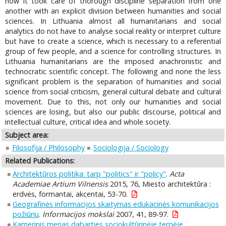
now it took care of thorough discipline separation from one
another with an explicit division between humanities and social
sciences. In Lithuania almost all humanitarians and social
analytics do not have to analyse social reality or interpret culture
but have to create a science, which is necessary to a referential
group of few people, and a science for controlling structures. In
Lithuania humanitarians are the imposed anachronistic and
technocratic scientific concept. The following and none the less
significant problem is the separation of humanities and social
science from social criticism, general cultural debate and cultural
movement. Due to this, not only our humanities and social
sciences are losing, but also our public discourse, political and
intellectual culture, critical idea and whole society.
Subject area:
Filosofija / Philosophy
Sociologija / Sociology
Related Publications:
Architektūros politika: tarp "politics" ir "policy"
.
Acta
Academiae Artium Vilnensis
2015, 76, Miesto architektūra :
erdvės, formantai, akcentai, 53-70.
Geografinės informacijos skaitymas edukacinės komunikacijos
požiūriu
.
Informacijos mokslai
2007, 41, 89-97.
Kamerinis menas dabarties sociokultūrinėje terpėje
.