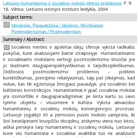
. P. 9-
Lietuvos humanitarinių ir socialinių mokslų plėtros problemos
18.. Vilnius: Lietuvos istorijos instituto leidykla, 2004
Subject terms:
;
LT
Ideologija. Pasaulėžiūra / Ideology. Worldviews
Postmodernizmas / Postmodernism.
Summary / Abstract:
Socialinės minties ir apskritai idėjų sferoje vyksta radikalūs
LT
pokyčiai, kurie analizuojami šiame straipsnyje. Humanitariniams
ir socialiniams mokslams vertingi postmodernizmo bruožai yra
jo skatinami daugiaperspektyviškumas ir tarpdiscipliniškumas.
Didžiosios postmodernizmo problemos – politinis
korektiškumas, principinis reliatyvizmas, taip pat įtikėjimas, kad
viskas, kas tik egzistuoja žmogaus pasaulyje, yra socialinės bei
kultūrinės konstrukcijos. Humanitariniai ir ypač socialiniai mokslai
yra izomorfiški ir daugiaparadigminiai: jie kinta kartu su savo
tyrimo objektu – visuomene ir kultūra. Vyksta akivaizdus
humanitarinių ir socialinių mokslų konvergencijos procesas.
Lietuvoje įsigalėjo XX a. pirmosios pusės mokslo samprata, iki
šiol besirūpinanti kruopščiu disciplinų atskyrimu viena nuo kitos,
aiškia perskyra tarp humantarinių ir socialinių mokslų. Lietuvoje
kone visi humanitarai ir socialiniai analitikai turi ne analizuoti