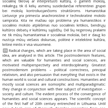
socialinę tikrovę ar interpretuoti kultūrą, o gaminti mokslą,
reikalingą tik iš kelių asmenų susidedančiai referentinei grupei
bei mokslą kontroliuojančioms struktūroms. Humanistikai
Lietuvoje yra primesta anachronistinė ir technokratinė mokslo
samprata. Kita ne mažiau opi problema yra humanistikos ir
socialinio mokslo atplėšimas nuo socialinės kritikos, bendrųjų
kultūros debatų ir kultūrinių sąjūdžių. Dėl šių negerovių pralaimi
ne tik mūsų humanitariniai ir socialiniai mokslai, bet ir daug ko
nustoja mūsų viešasis diskursas, politinė ir intelektinė kultūra,
kritinė mintis ir visa visuomenė.
Radical changes, which are taking place in the area of social
EN
idea, are analysed in this article. The postmodernism features,
which are valuable for humanities and social sciences, are
motivated multiperspectivity and interdisciplinarity. Greatest
postmodernism problems – political correctness, principal
relativism, and also persuasion that everything that exists in the
human world is social and cultural constructions. Humanities and
mostly social sciences are isomorphic and multiparadigmatic:
they change in conjunction with their subject of investigation –
society and culture. The evident process of the convergence of
humanities and social sciences appears. The scientific concept
of the first half of 20th century entrenched in Lithuania. Until