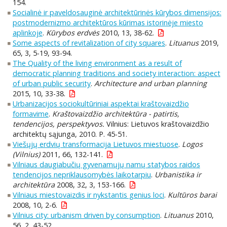
154.
Socialinė ir paveldosauginė architektūrinės kūrybos dimensijos:
postmodernizmo architektūros kūrimas istorinėje miesto
aplinkoje
.
Kūrybos erdvės
2010, 13, 38-62.
Some aspects of revitalization of city squares
.
Lituanus
2019,
65, 3, 5-19, 93-94.
The Quality of the living environment as a result of
democratic planning traditions and society interaction: aspect
of urban public security
.
Architecture and urban planning
2015, 10, 33-38.
Urbanizacijos sociokultūriniai aspektai kraštovaizdžio
formavime
.
Kraštovaizdžio architektūra - patirtis,
tendencijos, perspektyvos.
Vilnius: Lietuvos kraštovaizdžio
architektų sąjunga, 2010. P. 45-51.
Viešųjų erdvių transformacija Lietuvos miestuose
.
Logos
(Vilnius)
2011, 66, 132-141.
Vilniaus daugiabučių gyvenamųjų namų statybos raidos
tendencijos nepriklausomybės laikotarpiu
.
Urbanistika ir
architektūra
2008, 32, 3, 153-166.
Vilniaus miestovaizdis ir nykstantis genius loci
.
Kultūros barai
2008, 10, 2-6.
Vilnius city: urbanism driven by consumption
.
Lituanus
2010,
56, 2, 43-52.