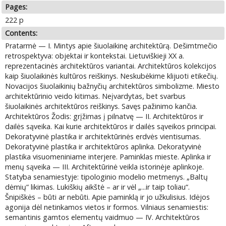
Pages:
222 p
Contents:
Pratarmė — I. Mintys apie šiuolaikinę architektūrą. Dešimtmečio
retrospektyva: objektai ir kontekstai. Lietuviškieji XX a.
reprezentacinės architektūros variantai. Architektūros kolekcijos
kaip šiuolaikinės kultūros reiškinys. Neskubėkime klijuoti etikečių.
Novacijos šiuolaikinių bažnyčių architektūros simbolizme. Miesto
architektūrinio veido kitimas. Neįvardytas, bet svarbus
šiuolaikinės architektūros reiškinys. Savęs pažinimo kančia.
Architektūros Žodis: grįžimas į pilnatvę — II. Architektūros ir
dailės sąveika. Kai kurie architektūros ir dailės sąveikos principai.
Dekoratyvinė plastika ir architektūrinės erdvės vientisumas.
Dekoratyvinė plastika ir architektūros aplinka. Dekoratyvinė
plastika visuomeniniame interjere. Paminklas mieste. Aplinka ir
menų sąveika — III. Architektūrinė veikla istorinėje aplinkoje.
Statyba senamiestyje: tipologinio modelio metmenys. „Baltų
dėmių“ likimas. Lukiškių aikštė – ar ir vėl „...ir taip toliau“.
Šnipiškės – būti ar nebūti. Apie paminklą ir jo užkulisius. Idėjos
agonija dėl netinkamos vietos ir formos. Vilniaus senamiestis:
semantinis gamtos elementų vaidmuo — IV. Architektūros