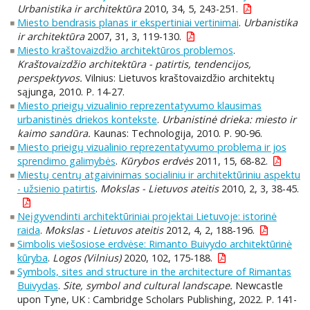
Urbanistika ir architektūra
2010, 34, 5, 243-251.
Miesto bendrasis planas ir ekspertiniai vertinimai
.
Urbanistika
ir architektūra
2007, 31, 3, 119-130.
Miesto kraštovaizdžio architektūros problemos
.
Kraštovaizdžio architektūra - patirtis, tendencijos,
perspektyvos.
Vilnius: Lietuvos kraštovaizdžio architektų
sąjunga, 2010. P. 14-27.
Miesto prieigų vizualinio reprezentatyvumo klausimas
urbanistinės driekos kontekste
.
Urbanistinė drieka: miesto ir
kaimo sandūra.
Kaunas: Technologija, 2010. P. 90-96.
Miesto prieigų vizualinio reprezentatyvumo problema ir jos
sprendimo galimybės
.
Kūrybos erdvės
2011, 15, 68-82.
Miestų centrų atgaivinimas socialiniu ir architektūriniu aspektu
- užsienio patirtis
.
Mokslas - Lietuvos ateitis
2010, 2, 3, 38-45.
Neįgyvendinti architektūriniai projektai Lietuvoje: istorinė
raida
.
Mokslas - Lietuvos ateitis
2012, 4, 2, 188-196.
Simbolis viešosiose erdvėse: Rimanto Buivydo architektūrinė
kūryba
.
Logos (Vilnius)
2020, 102, 175-188.
Symbols, sites and structure in the architecture of Rimantas
Buivydas
.
Site, symbol and cultural landscape.
Newcastle
upon Tyne, UK : Cambridge Scholars Publishing, 2022. P. 141-