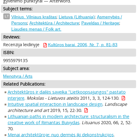
gyvenimo punktyrai — Afterword.
Subject terms:
;
;
LT
Vilnius. Vilniaus kraštas
Lietuva (Lithuania)
Asmenybės /
;
;
;
Persons
Architektūra / Architecture
Paveldas / Heritage
Liaudies menas / Folk art.
Reviews:
Recenzija leidinyje
Kultūros barai. 2006, Nr. 7, p. 81-83
ISBN:
9955979135
Subject area:
Menotyra / Arts
Related Publications:
Architektūros ir dailės sąveika "Lietkoopsąjungos" pastato
interjere
.
Mokslas - Lietuvos ateitis
2011, 3, 3, 124-130.
Intuitive spatial interaction in landscape design
.
Landscape
architecture and art
2019, 15, 22-30.
Lithuanian paths in modern architecture: structuralism in the
creative work of Rimantas Buivydas
.
Lituanus
2020, 66, 2, 52-
70.
Menai architektūroje: nuo dermės iki dekonstrukcijos
.