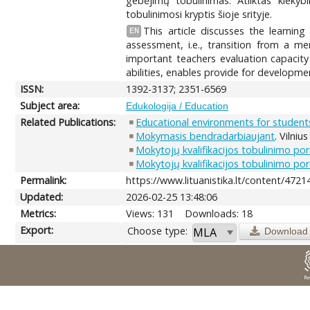
gebėjimų tobulinimas. Atliktas kiekyb
tobulinimosi kryptis šioje srityje.
This article discusses the learnin
EN
assessment, i.e., transition from a m
important teachers evaluation capacit
abilities, enables provide for developmen
ISSN:
1392-3137; 2351-6569
Subject area:
Edukologija / Education
Related Publications:
Educational environments for students
Mokymasis bendradarbiaujant
. Vilniu
Mokytojų kvalifikacijos tobulinimo pore
Mokytojų kvalifikacijos tobulinimo pore
Permalink:
https://www.lituanistika.lt/content/4721
Updated:
2026-02-25 13:48:06
Metrics:
Views: 131
Downloads: 18
Export:
Choose type:
Download