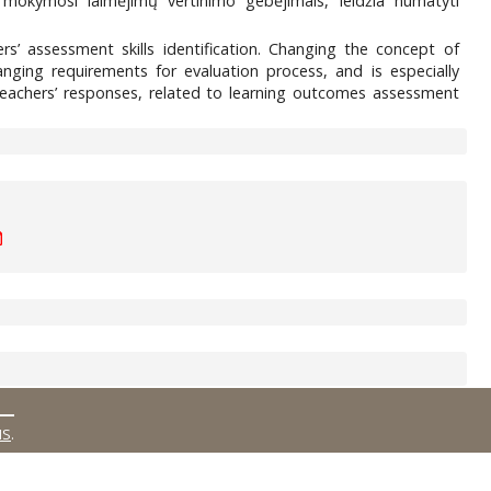
u mokymosi laimėjimų vertinimo gebėjimais, leidžia numatyti
s’ assessment skills identification. Changing the concept of
ging requirements for evaluation process, and is especially
teachers’ responses, related to learning outcomes assessment
MS
.