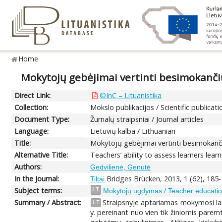
Home
Mokytojų gebėjimai vertinti besimokanč
Direct Link:
©InC – Lituanistika
Collection:
Mokslo publikacijos / Scientific publicati
Document Type:
Žurnalų straipsniai / Journal articles
Language:
Lietuvių kalba / Lithuanian
Title:
Mokytojų gebėjimai vertinti besimokan
Alternative Title:
Teachers’ ability to assess learners lea
Authors:
Gedvilienė, Genutė
In the Journal:
Bridges Brücken, 2013, 1 (62), 185
Tiltai
Subject terms:
LT
Mokytojų ugdymas / Teacher educatio
Summary / Abstract:
Straipsnyje aptariamas mokymosi lai
LT
y. pereinant nuo vien tik žiniomis pare