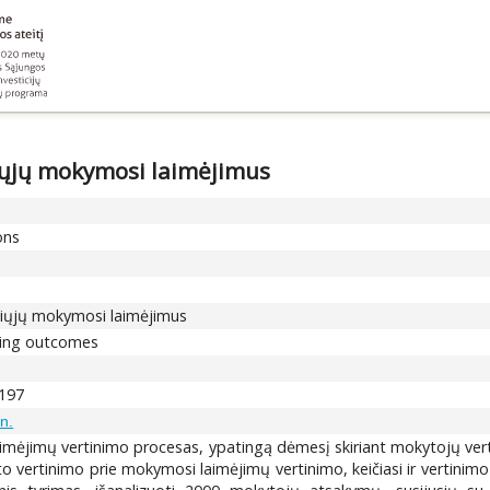
iųjų mokymosi laimėjimus
ons
čiųjų mokymosi laimėjimus
rning outcomes
-197
n.
mėjimų vertinimo procesas, ypatingą dėmesį skiriant mokytojų verti
mto vertinimo prie mokymosi laimėjimų vertinimo, keičiasi ir vertini