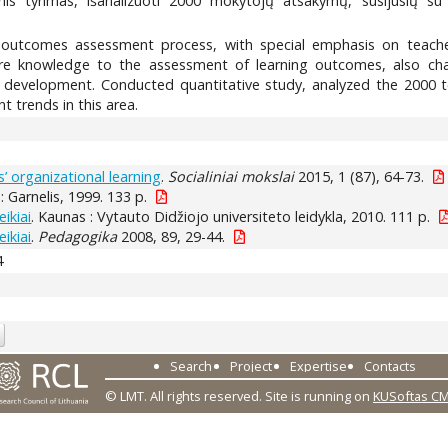
inis tyrimas, išanalizuoti 2000 mokytojų atsakymų, susijusių s
g outcomes assessment process, with special emphasis on teacher
ere knowledge to the assessment of learning outcomes, also chan
y development. Conducted quantitative study, analyzed the 2000 
t trends in this area.
’ organizational learning
.
Socialiniai mokslai
2015, 1 (87), 64-73.
s : Garnelis, 1999. 133 p.
ikiai
. Kaunas : Vytauto Didžiojo universiteto leidykla, 2010. 111 p.
ikiai
.
Pedagogika
2008, 89, 29-44.
4
Search
Project
Expertise
Contacts
© LMT. All rights reserved.
Site is running on
KUSoftas C