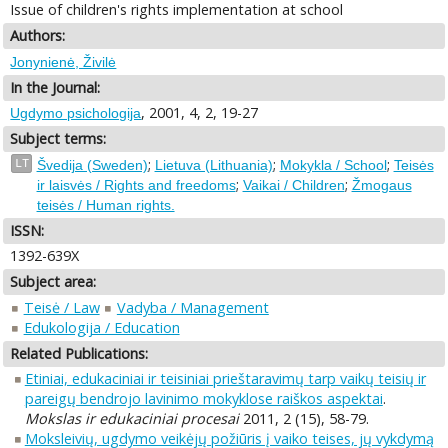
Issue of children's rights implementation at school
Authors:
Jonynienė, Živilė
In the Journal:
, 2001, 4, 2, 19-27
Ugdymo psichologija
Subject terms:
;
;
;
LT
Švedija (Sweden)
Lietuva (Lithuania)
Mokykla / School
Teisės
;
;
ir laisvės / Rights and freedoms
Vaikai / Children
Žmogaus
teisės / Human rights.
ISSN:
1392-639X
Subject area:
Teisė / Law
Vadyba / Management
Edukologija / Education
Related Publications:
Etiniai, edukaciniai ir teisiniai prieštaravimų tarp vaikų teisių ir
pareigų bendrojo lavinimo mokyklose raiškos aspektai
.
Mokslas ir edukaciniai procesai
2011, 2 (15), 58-79.
Moksleivių, ugdymo veikėjų požiūris į vaiko teises, jų vykdymą