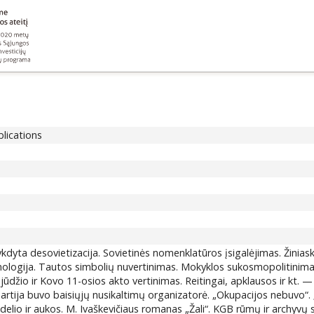
blications
dyta desovietizacija. Sovietinės nomenklatūros įsigalėjimas. Žiniaskl
nologija. Tautos simbolių nuvertinimas. Mokyklos sukosmopolitinima
ūdžio ir Kovo 11-osios akto vertinimas. Reitingai, apklausos ir kt. —
artija buvo baisiųjų nusikaltimų organizatorė. „Okupacijos nebuvo“.
budelio ir aukos. M. Ivaškevičiaus romanas „Žali“. KGB rūmų ir archyvų