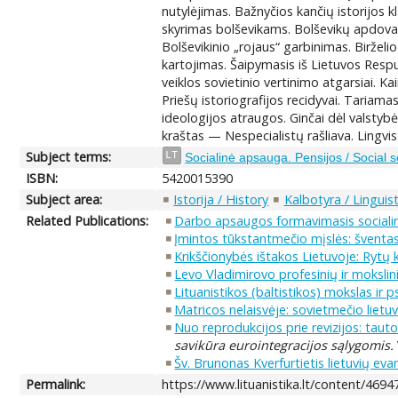
nutylėjimas. Bažnyčios kančių istorijos k
skyrimas bolševikams. Bolševikų apdovano
Bolševikinio „rojaus“ garbinimas. Biržel
kartojimas. Šaipymasis iš Lietuvos Res
veiklos sovietinio vertinimo atgarsiai. K
Priešų istoriografijos recidyvai. Tariama
ideologijos atraugos. Ginčai dėl valstyb
kraštas — Nespecialistų rašliava. Lingvi
Subject terms:
LT
Socialinė apsauga. Pensijos / Social s
ISBN:
5420015390
Subject area:
Istorija / History
Kalbotyra / Linguist
Related Publications:
Darbo apsaugos formavimasis sociali
Įmintos tūkstantmečio mįslės: šventas
Krikščionybės ištakos Lietuvoje: Rytų
Levo Vladimirovo profesinių ir mokslini
Lituanistikos (baltistikos) mokslas ir
Matricos nelaisvėje: sovietmečio lietuv
Nuo reprodukcijos prie revizijos: tau
savikūra eurointegracijos sąlygomis.
Šv. Brunonas Kverfurtietis lietuvių eva
Permalink:
https://www.lituanistika.lt/content/4694