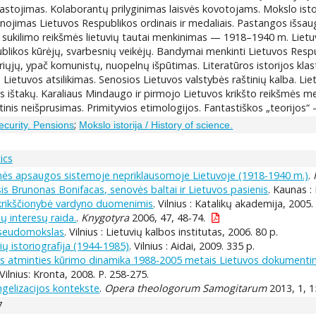
lastojimas. Kolaborantų prilyginimas laisvės kovotojams. Mokslo istori
jimas Lietuvos Respublikos ordinais ir medaliais. Pastangos išsaugot
io sukilimo reikšmės lietuvių tautai menkinimas — 1918–1940 m. Liet
publikos kūrėjų, svarbesnių veikėjų. Bandymai menkinti Lietuvos Re
airiųjų, ypač komunistų, nuopelnų išpūtimas. Literatūros istorijos kl
s Lietuvos atsilikimas. Senosios Lietuvos valstybės raštinių kalba. Lie
ės ištakų. Karaliaus Mindaugo ir pirmojo Lietuvos krikšto reikšmės m
stinis neišprusimas. Primityvios etimologijos. Fantastiškos „teorij
;
ecurity. Pensions
Mokslo istorija / History of science.
ics
nės apsaugos sistemoje nepriklausomoje Lietuvoje (1918-1940 m.)
.
is Brunonas Bonifacas, senovės baltai ir Lietuvos pasienis
. Kaunas :
 krikščionybė vardyno duomenimis
. Vilnius : Katalikų akademija, 2005.
ų interesų raida.
.
Knygotyra
2006, 47, 48-74.
 pseudomokslas
. Vilnius : Lietuvių kalbos institutas, 2006. 80 p.
ių istoriografija (1944-1985)
. Vilnius : Aidai, 2009. 335 p.
tos atminties kūrimo dinamika 1988-2005 metais Lietuvos dokumentinia
Vilnius: Kronta, 2008. P. 258-275.
ngelizacijos kontekste
.
Opera theologorum Samogitarum
2013, 1, 1
7