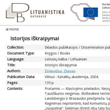
Home
Istorijos iškraipymai
Collection:
Sklaidos publikacijos / Dissemination pu
Document Type:
Knygos / Books
Language:
Lietuvių kalba / Lithuanian
Title:
Istorijos iškraipymai
Authors:
Zinkevičius, Zigmas
Publication Data:
Vilnius : Katalikų akademija, 2004.
Pages:
135 p
Contents:
Pratarmė — Klastojimo prielaidos. Neįvyk
Tautiškumo neigimas. Bolševikinė termi
Landsbergio ir Brazausko priešprieša. Sąj
Raginimas neprisiminti, kad komunistų p
„nuopelnai“. Siekimas ištrinti ribą tarp 