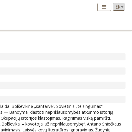
aida. Bolševikinė „santarvė“. Sovietinis „teisingumas“.
s — Bandymai klastoti nepriklausomybės atkūrimo istoriją.
 Okupacijų istorijos klastojimas. Raginimas viską pamiršti.
 „Bolševikai – kovotojai už nepriklausomybę“. Antano Sniečkaus
 savinimasis. Laisvės kovų literatūros ignoravimas. Žudynių