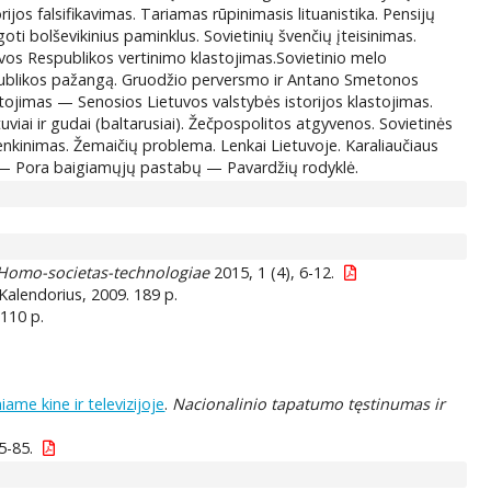
jos falsifikavimas. Tariamas rūpinimasis lituanistika. Pensijų
i bolševikinius paminklus. Sovietinių švenčių įteisinimas.
uvos Respublikos vertinimo klastojimas.Sovietinio melo
spublikos pažangą. Gruodžio perversmo ir Antano Smetonos
astojimas — Senosios Lietuvos valstybės istorijos klastojimas.
tuviai ir gudai (baltarusiai). Žečpospolitos atgyvenos. Sovietinės
enkinimas. Žemaičių problema. Lenkai Lietuvoje. Karaliaučiaus
os“ — Pora baigiamųjų pastabų — Pavardžių rodyklė.
Homo-societas-technologiae
2015, 1 (4), 6-12.
 Kalendorius, 2009. 189 p.
 110 p.
me kine ir televizijoje
.
Nacionalinio tapatumo tęstinumas ir
5-85.