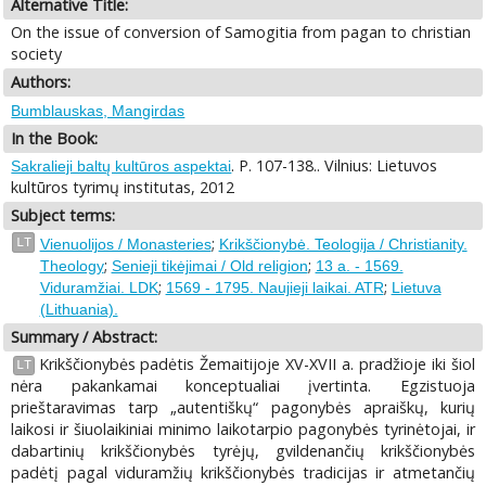
Alternative Title:
On the issue of conversion of Samogitia from pagan to christian
society
Authors:
Bumblauskas, Mangirdas
In the Book:
. P. 107-138.. Vilnius: Lietuvos
Sakralieji baltų kultūros aspektai
kultūros tyrimų institutas, 2012
Subject terms:
;
LT
Vienuolijos / Monasteries
Krikščionybė. Teologija / Christianity.
;
;
Theology
Senieji tikėjimai / Old religion
13 a. - 1569.
;
;
Viduramžiai. LDK
1569 - 1795. Naujieji laikai. ATR
Lietuva
(Lithuania).
Summary / Abstract:
Krikščionybės padėtis Žemaitijoje XV-XVII a. pradžioje iki šiol
LT
nėra pakankamai konceptualiai įvertinta. Egzistuoja
prieštaravimas tarp „autentiškų“ pagonybės apraiškų, kurių
laikosi ir šiuolaikiniai minimo laikotarpio pagonybės tyrinėtojai, ir
dabartinių krikščionybės tyrėjų, gvildenančių krikščionybės
padėtį pagal viduramžių krikščionybės tradicijas ir atmetančių