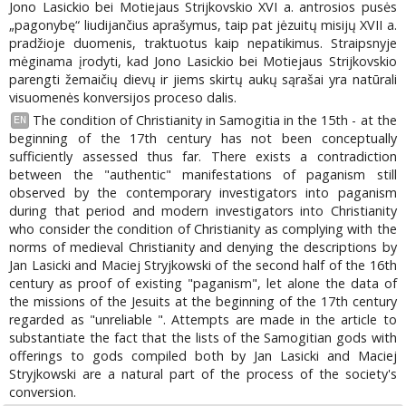
Jono Lasickio bei Motiejaus Strijkovskio XVI a. antrosios pusės
„pagonybę“ liudijančius aprašymus, taip pat jėzuitų misijų XVII a.
pradžioje duomenis, traktuotus kaip nepatikimus. Straipsnyje
mėginama įrodyti, kad Jono Lasickio bei Motiejaus Strijkovskio
parengti žemaičių dievų ir jiems skirtų aukų sąrašai yra natūrali
visuomenės konversijos proceso dalis.
The condition of Christianity in Samogitia in the 15th - at the
EN
beginning of the 17th century has not been conceptually
sufficiently assessed thus far. There exists a contradiction
between the "authentic" manifestations of paganism still
observed by the contemporary investigators into paganism
during that period and modern investigators into Christianity
who consider the condition of Christianity as complying with the
norms of medieval Christianity and denying the descriptions by
Jan Lasicki and Maciej Stryjkowski of the second half of the 16th
century as proof of existing "paganism", let alone the data of
the missions of the Jesuits at the beginning of the 17th century
regarded as "unreliable ". Attempts are made in the article to
substantiate the fact that the lists of the Samogitian gods with
offerings to gods compiled both by Jan Lasicki and Maciej
Stryjkowski are a natural part of the process of the society's
conversion.