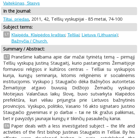
Vaitekūnas, Stasys
In the Journal:
, 2011, 42, Telšių vyskupijai - 85 metai, 74-100
Tiltai. priedas
Subject terms:
;
;
;
LT
Klaipėda. Klaipėdos kraštas
Telšiai
Lietuva (Lithuania)
Bažnyčia / Church.
Summary / Abstract:
Pranešime kalbama apie dar mažai tyrinėtą temą – pirmąjį
LT
Telšių vyskupą Justiną Staugaitį, kurio pastangomis Žemaitijoje
formavosi religijos ir kultūros centras – Telšiai su vyskupijos
kurija, kunigų seminarija, kitomis religinėmis ir socialinėmis
institucijomis. Vyskupo J. Staugaičio dėka Bažnyčios autoritetas
Žemaitijoje atgavo buvusią Didžiojo Žemaičių vyskupo
Motiejaus Valančiaus laikų šlovę, buvo sutvarkyta Klaipėdos
prefektūra, kuri vėliau prijungta prie Lietuvos bažnytinės
provincijos. Vyskupo, politiko, Vasario 16 akto signataro Justino
Staugaičio gyvenimas ir jo darbai – tai ne tik gražus palikimas,
bet ir pavyzdys jaunajai kunigų ir tikinčių pasauliečių kariai.
Paper deals with a less investigated subject – the life and
EN
activities of the first bishop Justinas Staugaitis in Telšiai. By his