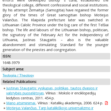
efforts were developed bishop 's curia, established the
theological college, different confessional and social institutions.
By his attempt Žemaitija (Samogitia) have regained the former
glory of the times of Great samogitian bishop Motiejus
Valančius. The Klaipėda prefecture later was switched in
Lithuanian Calolic Province under the big care of the first Telšiai
bishop. The life and labours of the Lithuanian bishop, politician,
the signatory of the February Act for the Independency of
Lithuania, Justinas Staugaitis – also is the valuable
abandonment and stimulating Standard for the younger
generation of the priestes and congregation.
ISSN:
1648-3979
Subject area:
Teologija / Theology
Related Publications:
Justinas Staugaitis: vyskupas, politikas, tautos dvasios ir
valstybės puoselėtojas
. Vilnius : Mokslo ir enciklopedijų
leidybos centras, 2011. 454 p.
Mano atsiminimai.
. Vilnius : Katalikų akademija, 2006. 624 p.
Motiejus Valančius. Tarp katalikiškojo universalizmo ir