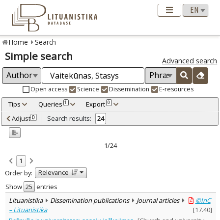
Home
Search
Simple search
Advanced search
Open access
Science
Dissemination
E-resources
Tips
Queries
Export
1
0
Adjusted by criteria
Adjust
Search results:
0
24
0
Year
–
2000
2016
1/24
Refine
:
1
Open access
16
Relevance
Order by:
Scientific publications
22
Dissemination publications
2
Show
entries
Document Type
:
Lituanistika
Dissemination publications
Journal articles
©InC
Books & books parts
8
– Lituanistika
[
17.40
]
Journal articles
16