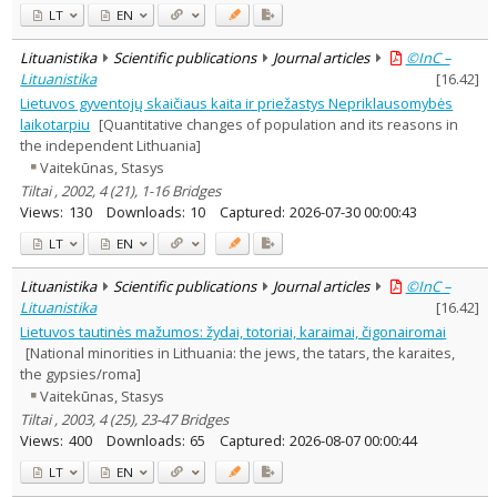
LT
EN
Lituanistika
Scientific publications
Journal articles
©InC –
Lituanistika
[
16.42
]
Lietuvos gyventojų skaičiaus kaita ir priežastys Nepriklausomybės
laikotarpiu
[Quantitative changes of population and its reasons in
the independent Lithuania]
Vaitekūnas, Stasys
Tiltai , 2002, 4 (21), 1-16 Bridges
Views:
130
Downloads:
10
Captured:
2026-07-30 00:00:43
LT
EN
Lituanistika
Scientific publications
Journal articles
©InC –
Lituanistika
[
16.42
]
Lietuvos tautinės mažumos: žydai, totoriai, karaimai, čigonairomai
[National minorities in Lithuania: the jews, the tatars, the karaites,
the gypsies/roma]
Vaitekūnas, Stasys
Tiltai , 2003, 4 (25), 23-47 Bridges
Views:
400
Downloads:
65
Captured:
2026-08-07 00:00:44
LT
EN