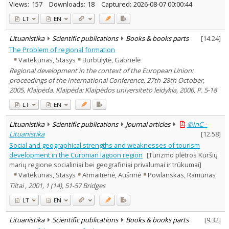
Views:
157
Downloads:
18
Captured:
2026-08-07 00:00:44
LT
EN
Lituanistika
Scientific publications
Books & books parts
[
14.24
]
The Problem of regional formation
Vaitekūnas, Stasys
Burbulytė, Gabrielė
Regional development in the context of the European Union:
proceedings of the International Conference, 27th-28th October,
2005, Klaipėda. Klaipėda: Klaipėdos universiteto leidykla, 2006, P. 5-18
LT
EN
Lituanistika
Scientific publications
Journal articles
©InC –
Lituanistika
[
12.58
]
Social and geographical strengths and weaknesses of tourism
development in the Curonian lagoon region
[Turizmo plėtros Kuršių
marių regione socialiniai bei geografiniai privalumai ir trūkumai]
Vaitekūnas, Stasys
Armaitienė, Aušrinė
Povilanskas, Ramūnas
Tiltai , 2001, 1 (14), 51-57 Bridges
LT
EN
Lituanistika
Scientific publications
Books & books parts
[
9.32
]