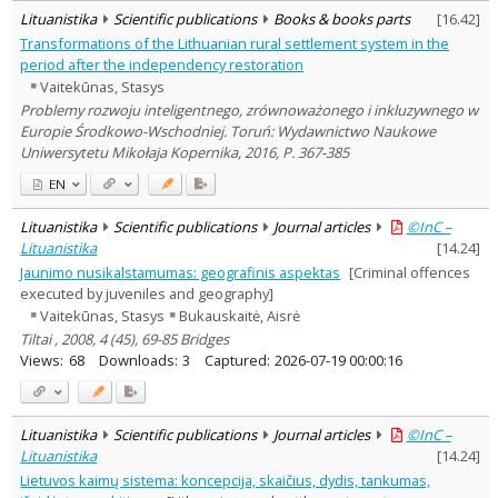
Lituanistika
Scientific publications
Books & books parts
[
16.42
]
Transformations of the Lithuanian rural settlement system in the
period after the independency restoration
Vaitekūnas, Stasys
Problemy rozwoju inteligentnego, zrównoważonego i inkluzywnego w
Europie Środkowo-Wschodniej. Toruń: Wydawnictwo Naukowe
Uniwersytetu Mikołaja Kopernika, 2016, P. 367-385
EN
Lituanistika
Scientific publications
Journal articles
©InC –
Lituanistika
[
14.24
]
Jaunimo nusikalstamumas: geografinis aspektas
[Criminal offences
executed by juveniles and geography]
Vaitekūnas, Stasys
Bukauskaitė, Aisrė
Tiltai , 2008, 4 (45), 69-85 Bridges
Views:
68
Downloads:
3
Captured:
2026-07-19 00:00:16
Lituanistika
Scientific publications
Journal articles
©InC –
Lituanistika
[
14.24
]
Lietuvos kaimų sistema: koncepcija, skaičius, dydis, tankumas,