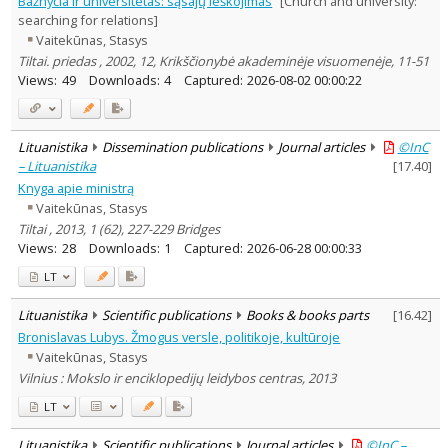
Bažnyčia ir universitetas: sąsajų ieškojimas
[Church and university:
Subject area
:
searching for relations]
Education
2
Vaitekūnas, Stasys
Economics
8
Tiltai. priedas , 2002, 12, Krikščionybė akademinėje visuomenėje, 11-51
Ethnology
2
Views:
49
Downloads:
4
Captured:
2026-08-02 00:00:22
History
10
Political sciences
2
Psychology
1
Sociology
10
Lituanistika
Dissemination publications
Journal articles
©InC
Law
1
– Lituanistika
[
17.40
]
Theology
1
Knyga apie ministrą
Management
1
Vaitekūnas, Stasys
Text language
Tiltai , 2013, 1 (62), 227-229 Bridges
Country of publication
Views:
28
Downloads:
1
Captured:
2026-06-28 00:00:33
Historical periods
LT
Lithuanian place names
Lituanistika
Scientific publications
Books & books parts
[
16.42
]
Subject
Bronislavas Lubys. Žmogus versle, politikoje, kultūroje
Journal
Vaitekūnas, Stasys
Vilnius : Mokslo ir enciklopedijų leidybos centras, 2013
LT
Lituanistika
Scientific publications
Journal articles
©InC –