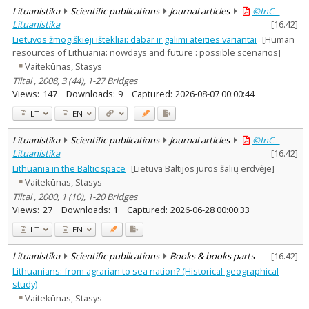
Lituanistika
Scientific publications
Journal articles
©InC –
Lituanistika
[
16.42
]
Lietuvos žmogiškieji ištekliai: dabar ir galimi ateities variantai
[Human
resources of Lithuania: nowdays and future : possible scenarios]
Vaitekūnas, Stasys
Tiltai , 2008, 3 (44), 1-27 Bridges
Views:
147
Downloads:
9
Captured:
2026-08-07 00:00:44
LT
EN
Lituanistika
Scientific publications
Journal articles
©InC –
Lituanistika
[
16.42
]
Lithuania in the Baltic space
[Lietuva Baltijos jūros šalių erdvėje]
Vaitekūnas, Stasys
Tiltai , 2000, 1 (10), 1-20 Bridges
Views:
27
Downloads:
1
Captured:
2026-06-28 00:00:33
LT
EN
Lituanistika
Scientific publications
Books & books parts
[
16.42
]
Lithuanians: from agrarian to sea nation? (Historical-geographical
study)
Vaitekūnas, Stasys