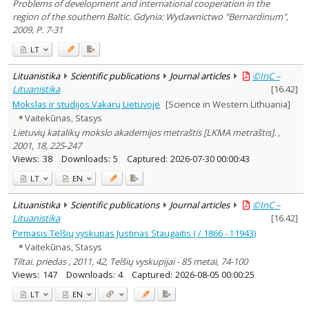
Problems of development and international cooperation in the
region of the southern Baltic. Gdynia: Wydawnictwo "Bernardinum",
2009, P. 7-31
LT
Lituanistika
Scientific publications
Journal articles
©InC –
Lituanistika
[
16.42
]
Mokslas ir studijos Vakarų Lietuvoje
[Science in Western Lithuania]
Vaitekūnas, Stasys
Lietuvių katalikų mokslo akademijos metraštis [LKMA metraštis]. ,
2001, 18, 225-247
Views:
38
Downloads:
5
Captured:
2026-07-30 00:00:43
LT
EN
Lituanistika
Scientific publications
Journal articles
©InC –
Lituanistika
[
16.42
]
Pirmasis Telšių vyskupas Justinas Staugaitis ( / 1866 - †1943)
Vaitekūnas, Stasys
Tiltai. priedas , 2011, 42, Telšių vyskupijai - 85 metai, 74-100
Views:
147
Downloads:
4
Captured:
2026-08-05 00:00:25
LT
EN