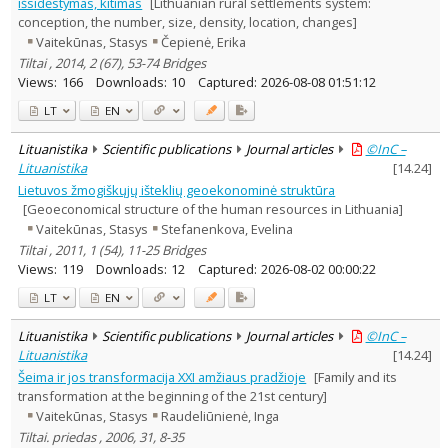
išsidėstymas, kitimas
[Lithuanian rural settlements system:
conception, the number, size, density, location, changes]
Vaitekūnas, Stasys
Čepienė, Erika
Tiltai , 2014, 2 (67), 53-74 Bridges
Views:
166
Downloads:
10
Captured:
2026-08-08 01:51:12
LT
EN
Lituanistika
Scientific publications
Journal articles
©InC –
Lituanistika
[
14.24
]
Lietuvos žmogiškųjų išteklių geoekonominė struktūra
[Geoeconomical structure of the human resources in Lithuania]
Vaitekūnas, Stasys
Stefanenkova, Evelina
Tiltai , 2011, 1 (54), 11-25 Bridges
Views:
119
Downloads:
12
Captured:
2026-08-02 00:00:22
LT
EN
Lituanistika
Scientific publications
Journal articles
©InC –
Lituanistika
[
14.24
]
Šeima ir jos transformacija XXI amžiaus pradžioje
[Family and its
transformation at the beginning of the 21st century]
Vaitekūnas, Stasys
Raudeliūnienė, Inga
Tiltai. priedas , 2006, 31, 8-35