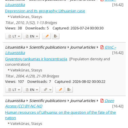
Lituanistika
[
16.42
]
Depression and its geography: Lithuanian case
Vaitekūnas, Stasys
Tiltai , 2010, 3 (52), 1-13 Bridges
Views:
38
Downloads:
5
Captured:
2026-07-24 00:00:30
LT
EN
Lituanistika
Scientific publications
Journal articles
©InC –
Lituanistika
[
16.42
]
Gyventojų tankumas ir koncentracija
[Population density and
concentration]
Vaitekūnas, Stasys
Tiltai , 2004, 4 (29), 21-39 Bridges
Views:
107
Downloads:
7
Captured:
2026-08-02 00:00:22
LT
EN
Lituanistika
Scientific publications
Journal articles
Open
Access (CC) BY-NC-ND
[
16.42
]
Human resources of Lithuania: on the question of the fate of the
nation
Vaitekūnas, Stasys