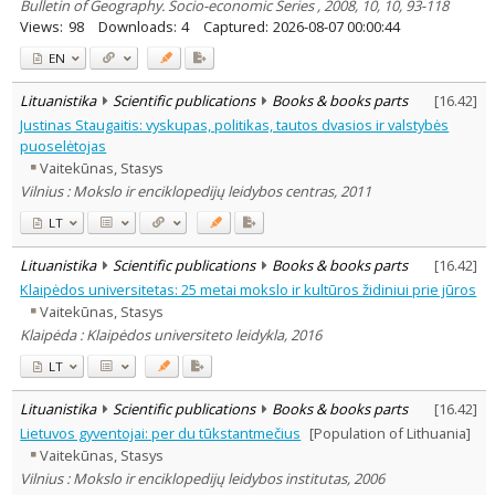
Bulletin of Geography. Socio-economic Series , 2008, 10, 10, 93-118
Views:
98
Downloads:
4
Captured:
2026-08-07 00:00:44
EN
Lituanistika
Scientific publications
Books & books parts
[
16.42
]
Justinas Staugaitis: vyskupas, politikas, tautos dvasios ir valstybės
puoselėtojas
Vaitekūnas, Stasys
Vilnius : Mokslo ir enciklopedijų leidybos centras, 2011
LT
Lituanistika
Scientific publications
Books & books parts
[
16.42
]
Klaipėdos universitetas: 25 metai mokslo ir kultūros židiniui prie jūros
Vaitekūnas, Stasys
Klaipėda : Klaipėdos universiteto leidykla, 2016
LT
Lituanistika
Scientific publications
Books & books parts
[
16.42
]
Lietuvos gyventojai: per du tūkstantmečius
[Population of Lithuania]
Vaitekūnas, Stasys
Vilnius : Mokslo ir enciklopedijų leidybos institutas, 2006