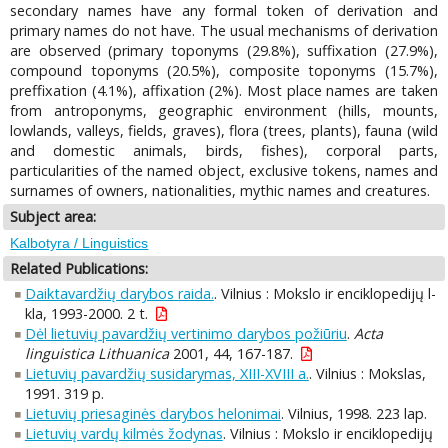
secondary names have any formal token of derivation and
primary names do not have. The usual mechanisms of derivation
are observed (primary toponyms (29.8%), suffixation (27.9%),
compound toponyms (20.5%), composite toponyms (15.7%),
preffixation (4.1%), affixation (2%). Most place names are taken
from antroponyms, geographic environment (hills, mounts,
lowlands, valleys, fields, graves), flora (trees, plants), fauna (wild
and domestic animals, birds, fishes), corporal parts,
particularities of the named object, exclusive tokens, names and
surnames of owners, nationalities, mythic names and creatures.
Subject area:
Kalbotyra / Linguistics
Related Publications:
Daiktavardžių darybos raida.
. Vilnius : Mokslo ir enciklopedijų l-
kla, 1993-2000. 2 t.
Dėl lietuvių pavardžių vertinimo darybos požiūriu
.
Acta
linguistica Lithuanica
2001, 44, 167-187.
Lietuvių pavardžių susidarymas, XIII-XVIII a.
. Vilnius : Mokslas,
1991. 319 p.
Lietuvių priesaginės darybos helonimai
. Vilnius, 1998. 223 lap.
Lietuvių vardų kilmės žodynas
. Vilnius : Mokslo ir enciklopedijų