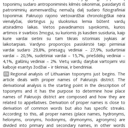
toponimų sudaro antroponiminės kilmės oikonimai, pasidaryti iš
patroniminių asmenvardžių; nemažą dalį sudaro fiziografiniai
toponimai. Pakruojo rajono vietovardžiai chronologiškai nėra
vienalyčiai, skirtingus jų sluoksnius lemia būtent vardų
atsiradimo laikas. Vietos pavadinamos sąvokomis, kurios
artimos ir svarbios žmogui, su kuriomis jis kasdien susiduria, kaip
kurie vardai sietini su tam tikrais istoriniais įvykiais ar
laikotarpiais. Vardyno proporcijos pasiskirstė taip: pirminiai
vardai sudaro 29,8%, priesagų vediniai – 27,9%, sudurtiniai
vardai – 20,5%, sudėtiniai vardai – 15,7%, priešdėlių vediniai –
4,1%, galūnių vediniai – 2%. Vietų vardų darybai vartojami visi
kalboje esantys žodžiai – ir tikriniai, ir bendriniai.
Regional analysis of Lithuanian toponyms just begins. The
EN
article deals with proper names of Pakruojis district. The
derivational analysis is the starting point in the description of
toponyms and it has the purpose to determine how place
names of Pakruojis district are composed and how they are
related to appellatives. Derivation of proper names is close to
derivation of common words but also has specific streaks.
According to this, all proper names (place names, hydronyms,
helonyms, oronyms, hodonyms, drymonyms, agronyms) are
divided into primary and secondary names, in other words