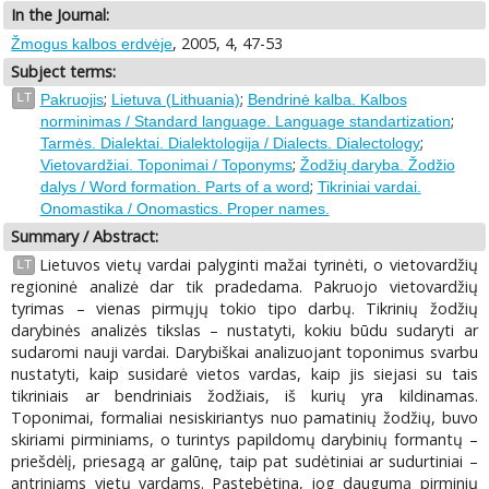
In the Journal:
, 2005, 4, 47-53
Žmogus kalbos erdvėje
Subject terms:
;
;
LT
Pakruojis
Lietuva (Lithuania)
Bendrinė kalba. Kalbos
;
norminimas / Standard language. Language standartization
;
Tarmės. Dialektai. Dialektologija / Dialects. Dialectology
;
Vietovardžiai. Toponimai / Toponyms
Žodžių daryba. Žodžio
;
dalys / Word formation. Parts of a word
Tikriniai vardai.
Onomastika / Onomastics. Proper names.
Summary / Abstract:
Lietuvos vietų vardai palyginti mažai tyrinėti, o vietovardžių
LT
regioninė analizė dar tik pradedama. Pakruojo vietovardžių
tyrimas – vienas pirmųjų tokio tipo darbų. Tikrinių žodžių
darybinės analizės tikslas – nustatyti, kokiu būdu sudaryti ar
sudaromi nauji vardai. Darybiškai analizuojant toponimus svarbu
nustatyti, kaip susidarė vietos vardas, kaip jis siejasi su tais
tikriniais ar bendriniais žodžiais, iš kurių yra kildinamas.
Toponimai, formaliai nesiskiriantys nuo pamatinių žodžių, buvo
skiriami pirminiams, o turintys papildomų darybinių formantų –
priešdėlį, priesagą ar galūnę, taip pat sudėtiniai ar sudurtiniai –
antriniams vietų vardams. Pastebėtina, jog daugumą pirminių