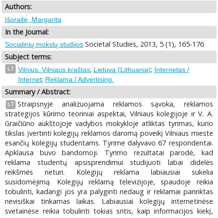
Authors:
Išoraitė, Margarita
In the Journal:
Societal Studies, 2013, 5 (1), 165-176
Socialinių mokslų studijos
Subject terms:
;
;
LT
Vilnius. Vilniaus kraštas
Lietuva (Lithuania)
Internetas /
;
Internet
Reklama / Advertising.
Summary / Abstract:
Straipsnyje analizuojama reklamos sąvoka, reklamos
LT
strategijos kūrimo teoriniai aspektai, Vilniaus kolegijoje ir V. A.
Graičiūno aukštojoje vadybos mokykloje atliktas tyrimas, kurio
tikslas įvertinti kolegijų reklamos daromą poveikį Vilniaus mieste
esančių kolegijų studentams. Tyrime dalyvavo 67 respondentai.
Apklausa buvo bandomoji. Tyrimo rezultatai parodė, kad
reklama studentų apsisprendimui studijuoti labai didelės
reikšmės neturi. Kolegijų reklama labiausiai sukelia
susidomėjimą. Kolegijų reklamą televizijoje, spaudoje reikia
tobulinti, kadangi jos yra palyginti nedaug ir reklamai parinktas
nevisiškai tinkamas laikas. Labiausiai kolegijų internetinėse
svetainėse reikia tobulinti tokias sritis, kaip informacijos kiekį,