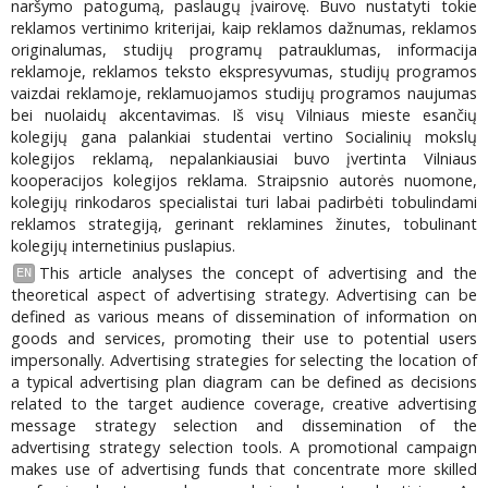
naršymo patogumą, paslaugų įvairovę. Buvo nustatyti tokie
reklamos vertinimo kriterijai, kaip reklamos dažnumas, reklamos
originalumas, studijų programų patrauklumas, informacija
reklamoje, reklamos teksto ekspresyvumas, studijų programos
vaizdai reklamoje, reklamuojamos studijų programos naujumas
bei nuolaidų akcentavimas. Iš visų Vilniaus mieste esančių
kolegijų gana palankiai studentai vertino Socialinių mokslų
kolegijos reklamą, nepalankiausiai buvo įvertinta Vilniaus
kooperacijos kolegijos reklama. Straipsnio autorės nuomone,
kolegijų rinkodaros specialistai turi labai padirbėti tobulindami
reklamos strategiją, gerinant reklamines žinutes, tobulinant
kolegijų internetinius puslapius.
This article analyses the concept of advertising and the
EN
theoretical aspect of advertising strategy. Advertising can be
defined as various means of dissemination of information on
goods and services, promoting their use to potential users
impersonally. Advertising strategies for selecting the location of
a typical advertising plan diagram can be defined as decisions
related to the target audience coverage, creative advertising
message strategy selection and dissemination of the
advertising strategy selection tools. A promotional campaign
makes use of advertising funds that concentrate more skilled