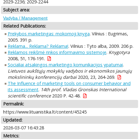
2029-2236; 2029-2244
Subject area:
Vadyba / Management
Related Publications:
Prekybos marketingas: mokomoji knyga
. Vilnius : Eugrimas,
2005. 391 p.
Reklama... Reklama? Reklama!
. Vilnius : Tyto alba, 2009. 206 p.
Reklamos reikšmė rinkos informavimo sistemoje
.
Knygotyra
2008, 51, 176-191.
Socialiai atsakingos marketingo komunikacijos ypatumai
.
Lietuvos aukštųjų mokyklų vadybos ir ekonomikos jaunųjų
mokslininkų konferencijų darbai
2020, 23, 264-269.
The Influence of marketing tools on consumer behavior and
its assessment
.
14th prof. Vladas Gronskas International
scientific conference
2020 P. 42-48.
Permalink:
https://www.lituanistika.lt/content/45245
Updated:
2026-03-07 16:43:28
Metrics: