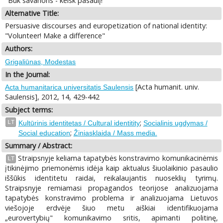
"Būk savanoris - keisk pasaulį!"
Alternative Title:
Persuasive discourses and europetization of national identity:
"Volunteer! Make a difference"
Authors:
Grigaliūnas, Modestas
In the Journal:
[Acta humanit. univ.
Acta humanitarica universitatis Saulensis
Saulensis], 2012, 14, 429-442
Subject terms:
;
LT
Kultūrinis identitetas / Cultural identitity
Socialinis ugdymas /
;
Social education
Žiniasklaida / Mass media.
Summary / Abstract:
Straipsnyje keliama tapatybės konstravimo komunikacinėmis
LT
įtikinėjimo priemonėmis idėja kaip aktualus šiuolaikinio pasaulio
iššūkis identitetu raidai, reikalaujantis nuoseklių tyrimų.
Straipsnyje remiamasi propagandos teorijose analizuojama
tapatybės konstravimo problema ir analizuojama Lietuvos
viešojoje erdvėje šiuo metu aiškiai identifikuojama
„eurovertybių" komunikavimo sritis, apimanti politinę,