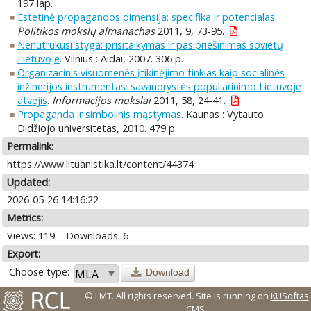
197 lap.
Estetinė propagandos dimensija: specifika ir potencialas
.
Politikos mokslų almanachas
2011, 9, 73-95.
Nenutrūkusi styga: prisitaikymas ir pasipriešinimas sovietų
Lietuvoje
. Vilnius : Aidai, 2007. 306 p.
Organizacinis visuomenės įtikinėjimo tinklas kaip socialinės
inžinerijos instrumentas: savanorystės populiarinimo Lietuvoje
atvejis
.
Informacijos mokslai
2011, 58, 24-41.
Propaganda ir simbolinis mąstymas
. Kaunas : Vytauto
Didžiojo universitetas, 2010. 479 p.
Permalink:
https://www.lituanistika.lt/content/44374
Updated:
2026-05-26 14:16:22
Metrics:
Views: 119
Downloads: 6
Export:
Choose type:
Download
© LMT. All rights reserved.
Site is running on
KUSoftas
CMS
.