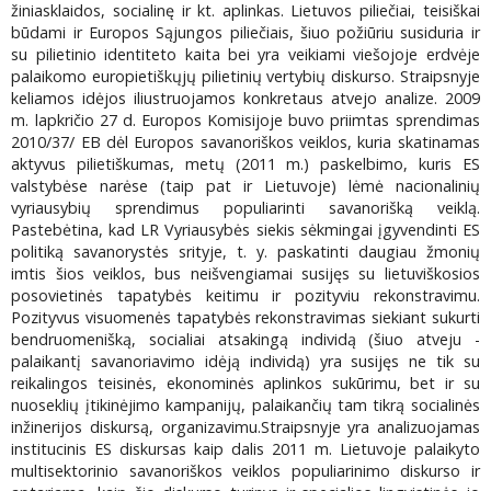
žiniasklaidos, socialinę ir kt. aplinkas. Lietuvos piliečiai, teisiškai
būdami ir Europos Sąjungos piliečiais, šiuo požiūriu susiduria ir
su pilietinio identiteto kaita bei yra veikiami viešojoje erdvėje
palaikomo europietiškųjų pilietinių vertybių diskurso. Straipsnyje
keliamos idėjos iliustruojamos konkretaus atvejo analize. 2009
m. lapkričio 27 d. Europos Komisijoje buvo priimtas sprendimas
2010/37/ EB dėl Europos savanoriškos veiklos, kuria skatinamas
aktyvus pilietiškumas, metų (2011 m.) paskelbimo, kuris ES
valstybėse narėse (taip pat ir Lietuvoje) lėmė nacionalinių
vyriausybių sprendimus populiarinti savanorišką veiklą.
Pastebėtina, kad LR Vyriausybės siekis sėkmingai įgyvendinti ES
politiką savanorystės srityje, t. y. paskatinti daugiau žmonių
imtis šios veiklos, bus neišvengiamai susijęs su lietuviškosios
posovietinės tapatybės keitimu ir pozityviu rekonstravimu.
Pozityvus visuomenės tapatybės rekonstravimas siekiant sukurti
bendruomenišką, socialiai atsakingą individą (šiuo atveju -
palaikantį savanoriavimo idėją individą) yra susijęs ne tik su
reikalingos teisinės, ekonominės aplinkos sukūrimu, bet ir su
nuoseklių įtikinėjimo kampanijų, palaikančių tam tikrą socialinės
inžinerijos diskursą, organizavimu.Straipsnyje yra analizuojamas
institucinis ES diskursas kaip dalis 2011 m. Lietuvoje palaikyto
multisektorinio savanoriškos veiklos populiarinimo diskurso ir