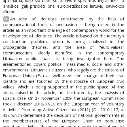
aptariama, kaip šio diskurso turinys ir specialios lingvistinės jo
išraiškos gali prisidėti prie europietiškosios lietuvių savivokos
kūrimo.
An idea of identity's construction by the help of
EN
communicational tools of persuasion is being raised in the
article as an important challenge of contemporary world for the
development of identities. The article is based on the identity's
construction problem, which is being analyzed in the
propaganda theories, and the area of "euro-values"
communication, clearly identified in the contemporary
Lithuanian public space, is being investigated here. The
areamentioned covers political, mass-media, social and other
environments. Lithuania's citizens, who legally are the citizens of
European Union (EU) as well, meet the change of their civic
identity and are touched by the discourse of European civic
values, which is being supported in the public space. All the
ideas, raised in the article, are illustrated by the analysis of
special case. On 27 November 2009, the European Commission
took a decision 2010/37/EC on the European Year of Voluntary
Activities Promoting Active Citizenship (2011) (OL 2010 L17, p.
43), which determined the decisions of national governments in
the member-states of the European Union to popularise
voluntary activities. Encouraging more people to volunteer will