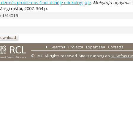
 dermės problemos šiuolaikinėje edukologijoje
.
Mokytojų ugdymas
: Margi raštai, 2007. 364 p.
tent/44016
ownload
Search
Project
Expertise
Contacts
© LMT. All rights reserved.
Site is running on
KUSoftas C