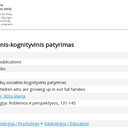
nis-kognityvinis patyrimas
publications
cles
ų socialinis-kognityvinis patyrimas
hildren who are growing up in not full families
ė, Rūta Marija
ogija: Roblemos ir perspektyvos, 131-145
hologija / Psychology
Edukologija / Education