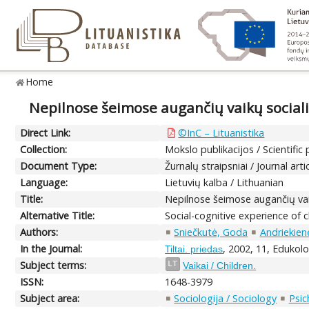
Home
Nepilnose šeimose augančių vaikų sociali
Direct Link:
©InC – Lituanistika
Collection:
Mokslo publikacijos / Scientific 
Document Type:
Žurnalų straipsniai / Journal arti
Language:
Lietuvių kalba / Lithuanian
Title:
Nepilnose šeimose augančių vaik
Alternative Title:
Social-cognitive experience of c
Authors:
Sniečkutė, Goda
Andriekien
In the Journal:
, 2002, 11, Edukol
Tiltai. priedas
Subject terms:
LT
Vaikai / Children.
ISSN:
1648-3979
Subject area:
Sociologija / Sociology
Psic