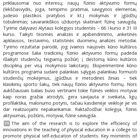
priklausomai nuo interesų; naujų fizinio aktyvumo formų
(lėkščiasvydis, joga, tempimo pratimai, savigynos elementai,
judesio plastikos pratybos ir kt.) mokymas ir įgūdžių
tobulinimas; savarankiškos užduotys skatinant fizinę saviugdą.
Tyrime dalyvavo Alytaus kolegijos studentės – 66 I kurso ir 31 III
kurso. Taikyti teorinės analizės ir apibendrinimo, anketinės
apklausos, testavimo, statistinės duomenų analizės metodai.
Tyrimo rezultatai parodė, jog įvairios naujovės kūno kultūros
programose šalia tradicinių fizinio aktyvumo formų padeda
išlaikyti studenčių teigiamą požiūrį į dėstomą kūno kultūros
discipliną per visą mokymosi laikotarpį. Eksperimentinė kūno
kultūros programa sudarė palankias sąlygas palankiau formuoti
studenčių mokėjimus, įgūdžius ir metodines žinias – tiek
klasikinių sporto šakų, tiek naujų fizinio aktyvumo formų. Nors
aukščiausiais balais buvo vertinami tokie fizinės veiklos motyvai
kaip noras gražiai atrodyti, gera savijauta ir sveikata, ligų
profilaktika, malonumo potyris, tačiau kasdienėje veikloje jie vis
dar realizuojami nepakankamai. Raktažodžiai: kolegija, fizinis
aktyvumas, požiūris, motyvai, fizinė saviugda.
The aim of the research is to explore the efficiency of
EN
innovations in the teaching of physical education in a college to
promote physical self-education of students. Key moments of