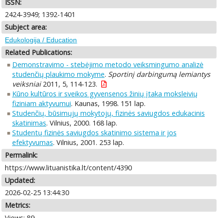
ISSN:
2424-3949; 1392-1401
Subject area:
Edukologija / Education
Related Publications:
Demonstravimo - stebėjimo metodo veiksmingumo analizė
studenčių plaukimo mokyme
.
Sportinį darbingumą lemiantys
veiksniai
2011, 5, 114-123.
Kūno kultūros ir sveikos gyvensenos žinių įtaka moksleivių
fiziniam aktyvumui
. Kaunas, 1998. 151 lap.
Studenčių, būsimųjų mokytojų, fizinės saviugdos edukacinis
skatinimas
. Vilnius, 2000. 168 lap.
Studentų fizinės saviugdos skatinimo sistema ir jos
efektyvumas
. Vilnius, 2001. 253 lap.
Permalink:
https://www.lituanistika.lt/content/4390
Updated:
2026-02-25 13:44:30
Metrics:
Views: 89