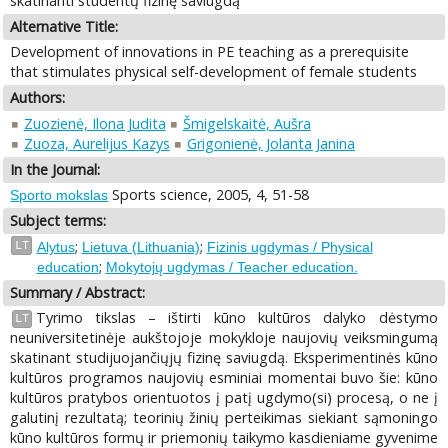
skatinanti studentų fizinę saviugdą
Alternative Title:
Development of innovations in PE teaching as a prerequisite
that stimulates physical self-development of female students
Authors:
Zuozienė, Ilona Judita
Šmigelskaitė, Aušra
Zuoza, Aurelijus Kazys
Grigonienė, Jolanta Janina
In the Journal:
Sports science, 2005, 4, 51-58
Sporto mokslas
Subject terms:
;
;
LT
Alytus
Lietuva (Lithuania)
Fizinis ugdymas / Physical
;
education
Mokytojų ugdymas / Teacher education.
Summary / Abstract:
Tyrimo tikslas – ištirti kūno kultūros dalyko dėstymo
LT
neuniversitetinėje aukštojoje mokykloje naujovių veiksmingumą
skatinant studijuojančiųjų fizinę saviugdą. Eksperimentinės kūno
kultūros programos naujovių esminiai momentai buvo šie: kūno
kultūros pratybos orientuotos į patį ugdymo(si) procesą, o ne į
galutinį rezultatą; teorinių žinių perteikimas siekiant sąmoningo
kūno kultūros formų ir priemonių taikymo kasdieniame gyvenime