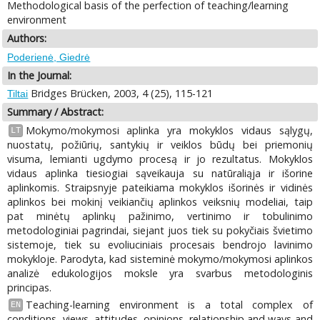
Methodological basis of the perfection of teaching/learning
environment
Authors:
Poderienė, Giedrė
In the Journal:
Bridges Brücken, 2003, 4 (25), 115-121
Tiltai
Summary / Abstract:
Mokymo/mokymosi aplinka yra mokyklos vidaus sąlygų,
LT
nuostatų, požiūrių, santykių ir veiklos būdų bei priemonių
visuma, lemianti ugdymo procesą ir jo rezultatus. Mokyklos
vidaus aplinka tiesiogiai sąveikauja su natūraliąja ir išorine
aplinkomis. Straipsnyje pateikiama mokyklos išorinės ir vidinės
aplinkos bei mokinį veikiančių aplinkos veiksnių modeliai, taip
pat minėtų aplinkų pažinimo, vertinimo ir tobulinimo
metodologiniai pagrindai, siejant juos tiek su pokyčiais švietimo
sistemoje, tiek su evoliuciniais procesais bendrojo lavinimo
mokykloje. Parodyta, kad sisteminė mokymo/mokymosi aplinkos
analizė edukologijos moksle yra svarbus metodologinis
principas.
Teaching-learning environment is a total complex of
EN
conditions, views, attitudes, opinions, relationship and ways and