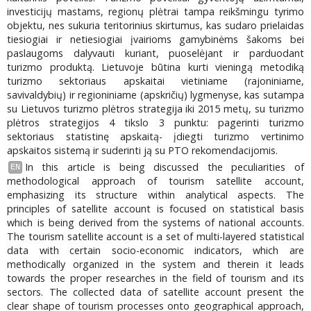
investicijų mastams, regionų plėtrai tampa reikšmingu tyrimo
objektu, nes sukuria teritorinius skirtumus, kas sudaro prielaidas
tiesiogiai ir netiesiogiai įvairioms gamybinėms šakoms bei
paslaugoms dalyvauti kuriant, puoselėjant ir parduodant
turizmo produktą. Lietuvoje būtina kurti vieningą metodiką
turizmo sektoriaus apskaitai vietiniame (rajoniniame,
savivaldybių) ir regioniniame (apskričių) lygmenyse, kas sutampa
su Lietuvos turizmo plėtros strategija iki 2015 metų, su turizmo
plėtros strategijos 4 tikslo 3 punktu: pagerinti turizmo
sektoriaus statistinę apskaitą- įdiegti turizmo vertinimo
apskaitos sistemą ir suderinti ją su PTO rekomendacijomis.
In this article is being discussed the peculiarities of
EN
methodological approach of tourism satellite account,
emphasizing its structure within analytical aspects. The
principles of satellite account is focused on statistical basis
which is being derived from the systems of national accounts.
The tourism satellite account is a set of multi-layered statistical
data with certain socio-economic indicators, which are
methodically organized in the system and therein it leads
towards the proper researches in the field of tourism and its
sectors. The collected data of satellite account present the
clear shape of tourism processes onto geographical approach,