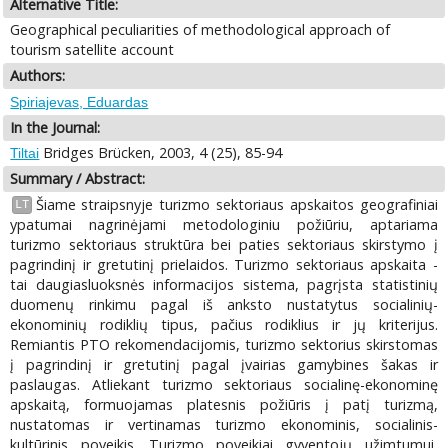
Alternative Title:
Geographical peculiarities of methodological approach of
tourism satellite account
Authors:
Spiriajevas, Eduardas
In the Journal:
Bridges Brücken, 2003, 4 (25), 85-94
Tiltai
Summary / Abstract:
Šiame straipsnyje turizmo sektoriaus apskaitos geografiniai
LT
ypatumai nagrinėjami metodologiniu požiūriu, aptariama
turizmo sektoriaus struktūra bei paties sektoriaus skirstymo į
pagrindinį ir gretutinį prielaidos. Turizmo sektoriaus apskaita -
tai daugiasluoksnės informacijos sistema, pagrįsta statistinių
duomenų rinkimu pagal iš anksto nustatytus socialinių-
ekonominių rodiklių tipus, pačius rodiklius ir jų kriterijus.
Remiantis PTO rekomendacijomis, turizmo sektorius skirstomas
į pagrindinį ir gretutinį pagal įvairias gamybines šakas ir
paslaugas. Atliekant turizmo sektoriaus socialinę-ekonominę
apskaitą, formuojamas platesnis požiūris į patį turizmą,
nustatomas ir vertinamas turizmo ekonominis, socialinis-
kultūrinis poveikis. Turizmo poveikiai gyventojų užimtumui,