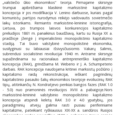
„valstiečio ūkio ekonomikos“ teorija. Pirmajame skirsnyje
trumpai apibrėžiama klasikinė marksistinė kapitalizmo
koncepcija ir jos modifikacija V. Lenino darbuose, kuriais pagal
komunistų partijos nurodymus reikėjo vadovautis sovietmečio
laikų istorikams. Remiantis marksistine-leninine istoriografija,
Lietuva, po trumpos laisvos konkurencijos kapitalizmo
preliudijos 1861 m. panaikinus baudžiavą, kartu su Rusija XX a.
pradžioje įžengė į imperialistinio monopolistinio kapitalizmo
stadiją. Tai buvo valstybinė monopolistinė ekonomika,
susilyginusi su labiausiai išsivysčiusiomis Vakarų šalimis,
subrendusi socialistinei revoliucijai 1940 m. Antrame skirsnyje
supažindinama su racionalaus antrepreneriško kapitalizmo
koncepcija (RAK), grindžiama M. Weberio ir J. A. Schumpeterio
darbais. RAK koncepcija naudojama kritinei marksistų požiūrio į
kapitalizmo raidą rekonstrukcijai, ieškant pagrindinių
kapitalistinio pasaulio šalių ekonomikos teorijoje evoliucinių RAK
tipų, atitinkančių N. Kondratjevo penkias bangos fazes (RAK 1.0
- 5.0) nuo pramoninės revoliucijos XVIII a. pabaigoje.Nors
marksistinė-lenininė valstybinio monopolistinio kapitalizmo
koncepcija atspindi keletą RAK 3.0 ir 4.0 ypatybių, jos
paradigminių atvejų galima rasti pusiau periferiniame
kapitalizme, pateikiant ryškiausius XIX-XX a. sandūros Rusijos