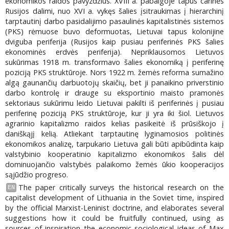
ekonomikos raidos pavyzdžius. XVIII a. pabaigoje tapus carinės
Rusijos dalimi, nuo XVI a. vykęs šalies įsitraukimas į hierarchinį
tarptautinį darbo pasidalijimo pasaulinės kapitalistinės sistemos
(PKS) rėmuose buvo deformuotas, Lietuvai tapus kolonijine
dviguba periferija (Rusijos kaip pusiau periferinės PKS šalies
ekonominės erdvės periferija). Nepriklausomos Lietuvos
sukūrimas 1918 m. transformavo šalies ekonomiką į periferinę
poziciją PKS struktūroje. Nors 1922 m. žemės reforma sumažino
algą gaunančių darbuotojų skaičių, bet ji panaikino priverstinio
darbo kontrolę ir drauge su eksportinio maisto pramonės
sektoriaus sukūrimu leido Lietuvai pakilti iš periferinės į pusiau
periferinę poziciją PKS struktūroje, kur ji yra iki šiol. Lietuvos
agrarinio kapitalizmo raidos kelias pasikeitė iš prūsiškojo į
daniškąjį kelią. Atliekant tarptautinę lyginamosios politinės
ekonomikos analizę, tarpukario Lietuva gali būti apibūdinta kaip
valstybinio kooperatinio kapitalizmo ekonomikos šalis dėl
dominuojančio valstybės palaikomo žemės ūkio kooperacijos
sąjūdžio progreso.
The paper critically surveys the historical research on the
EN
capitalist development of Lithuania in the Soviet time, inspired
by the official Marxist-Leninist doctrine, and elaborates several
suggestions how it could be fruitfully continued, using as
sources of inspiration the economic sociological ideas of Max