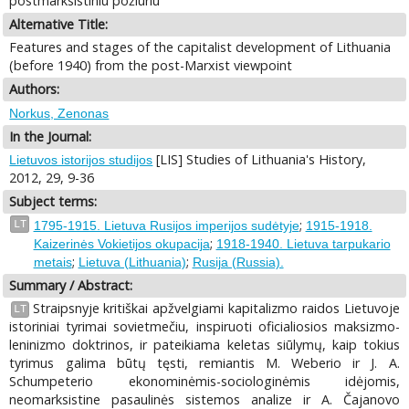
postmarksistiniu požiūriu
Alternative Title:
Features and stages of the capitalist development of Lithuania
(before 1940) from the post-Marxist viewpoint
Authors:
Norkus, Zenonas
In the Journal:
[LIS] Studies of Lithuania's History,
Lietuvos istorijos studijos
2012, 29, 9-36
Subject terms:
;
LT
1795-1915. Lietuva Rusijos imperijos sudėtyje
1915-1918.
;
Kaizerinės Vokietijos okupacija
1918-1940. Lietuva tarpukario
;
;
metais
Lietuva (Lithuania)
Rusija (Russia).
Summary / Abstract:
Straipsnyje kritiškai apžvelgiami kapitalizmo raidos Lietuvoje
LT
istoriniai tyrimai sovietmečiu, inspiruoti oficialiosios maksizmo-
leninizmo doktrinos, ir pateikiama keletas siūlymų, kaip tokius
tyrimus galima būtų tęsti, remiantis M. Weberio ir J. A.
Schumpeterio ekonominėmis-sociologinėmis idėjomis,
neomarksistine pasaulinės sistemos analize ir A. Čajanovo