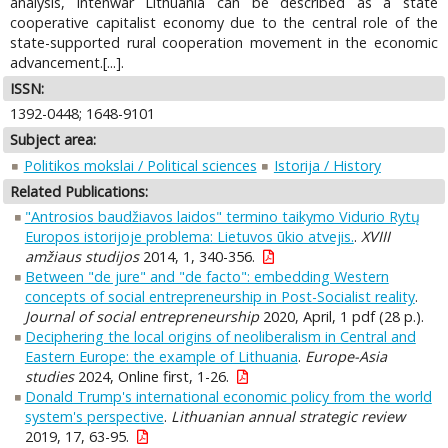
analysis, intenwar Lithuania can be described as a state
cooperative capitalist economy due to the central role of the
state-supported rural cooperation movement in the economic
advancement.[...].
ISSN:
1392-0448; 1648-9101
Subject area:
Politikos mokslai / Political sciences
Istorija / History
Related Publications:
"Antrosios baudžiavos laidos" termino taikymo Vidurio Rytų
Europos istorijoje problema: Lietuvos ūkio atvejis.
.
XVIII
amžiaus studijos
2014, 1, 340-356.
Between "de jure" and "de facto": embedding Western
concepts of social entrepreneurship in Post-Socialist reality
.
Journal of social entrepreneurship
2020, April, 1 pdf (28 p.).
Deciphering the local origins of neoliberalism in Central and
Eastern Europe: the example of Lithuania
.
Europe-Asia
studies
2024, Online first, 1-26.
Donald Trump's international economic policy from the world
system's perspective
.
Lithuanian annual strategic review
2019, 17, 63-95.