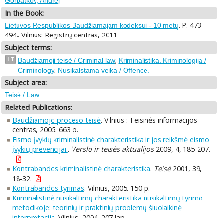
Gorbatkov, Andrej
In the Book:
. P. 473-
Lietuvos Respublikos Baudžiamajam kodeksui - 10 metų
494.. Vilnius: Registrų centras, 2011
Subject terms:
;
LT
Baudžiamoji teisė / Criminal law
Kriminalistika. Kriminologija /
;
Criminology
Nusikalstama veika / Offence.
Subject area:
Teisė / Law
Related Publications:
Baudžiamojo proceso teisė
. Vilnius : Teisinės informacijos
centras, 2005. 663 p.
Eismo įvykių kriminalistinė charakteristika ir jos reikšmė eismo
įvykių prevencijai.
.
Verslo ir teisės aktualijos
2009, 4, 185-207.
Kontrabandos kriminalistinė charakteristika
.
Teisė
2001, 39,
18-32.
Kontrabandos tyrimas
. Vilnius, 2005. 150 p.
Kriminalistinė nusikaltimų charakteristika nusikaltimų tyrimo
metodikoje: teorinių ir praktinių problemų šiuolaikinė
interpretacija
. Vilnius, 2004. 207 lap.