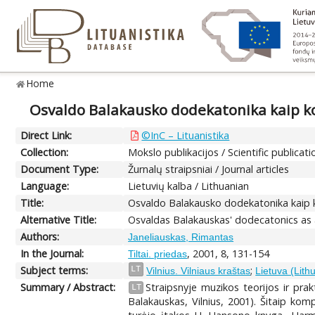
Home
Osvaldo Balakausko dodekatonika kaip 
Direct Link:
©InC – Lituanistika
Collection:
Mokslo publikacijos / Scientific publicati
Document Type:
Žurnalų straipsniai / Journal articles
Language:
Lietuvių kalba / Lithuanian
Title:
Osvaldo Balakausko dodekatonika kai
Alternative Title:
Osvaldas Balakauskas' dodecatonics a
Authors:
Janeliauskas, Rimantas
In the Journal:
, 2001, 8, 131-154
Tiltai. priedas
Subject terms:
;
LT
Vilnius. Vilniaus kraštas
Lietuva (Lith
Summary / Abstract:
Straipsnyje muzikos teorijos ir pr
LT
Balakauskas, Vilnius, 2001). Šitaip kom