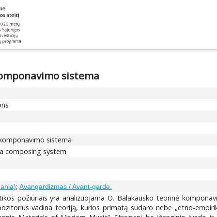
komponavimo sistema
ons
p komponavimo sistema
s a composing system
;
uania)
Avangardizmas / Avant-garde.
aktikos požiūriais yra analizuojama O. Balakausko teorinė kompona
pozitorius vadina teoriją, kurios primatą sudaro nebe „etno-empiri