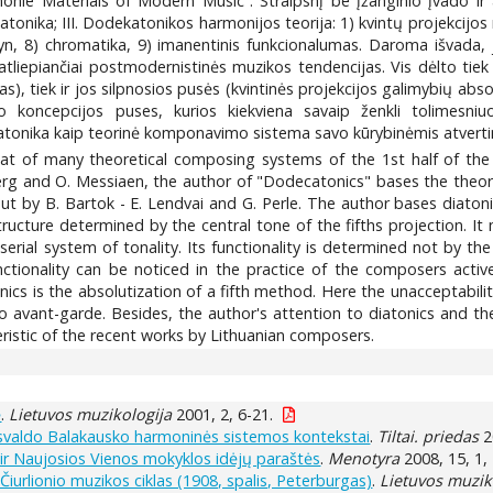
ie Materials of Modern Music“. Straipsnį be įžanginio įvado ir a
tonika; III. Dodekatonikos harmonijos teorija: 1) kvintų projekcijos 
dyn, 8) chromatika, 9) imanentinis funkcionalumas. Daroma išvada
i, atliepiančiai postmodernistinės muzikos tendencijas. Vis dėlto ti
 tiek ir jos silpnosios pusės (kvintinės projekcijos galimybių absoli
 koncepcijos puses, kurios kiekviena savaip ženkli tolimesni
tonika kaip teorinė komponavimo sistema savo kūrybinėmis atvertim
hat of many theoretical composing systems of the 1st half of the
rg and O. Messiaen, the author of "Dodecatonics" bases the theory 
t by B. Bartok - E. Lendvai and G. Perle. The author bases diatoni
tructure determined by the central tone of the fifths projection. 
serial system of tonality. Its functionality is determined not by the
ctionality can be noticed in the practice of the composers active 
ics is the absolutization of a fifth method. Here the unacceptabil
vant-garde. Besides, the author's attention to diatonics and the 
eristic of the recent works by Lithuanian composers.
ė
.
Lietuvos muzikologija
2001, 2, 6-21.
svaldo Balakausko harmoninės sistemos kontekstai
.
Tiltai. priedas
2
ir Naujosios Vienos mokyklos idėjų paraštės
.
Menotyra
2008, 15, 1,
iurlionio muzikos ciklas (1908, spalis, Peterburgas)
.
Lietuvos muzik