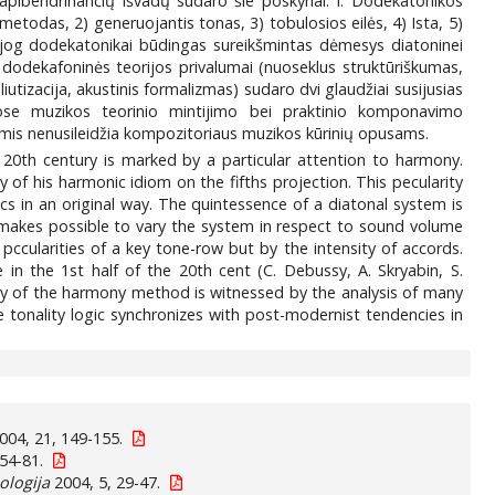
pibendrinančių išvadų sudaro šie poskyriai: I. Dodekatonikos
metodas, 2) generuojantis tonas, 3) tobulosios eilės, 4) Ista, 5)
, jog dodekatonikai būdingas sureikšmintas dėmesys diatoninei
ek dodekafoninės teorijos privalumai (nuoseklus struktūriškumas,
utizacija, akustinis formalizmas) sudaro dvi glaudžiai susijusias
uose muzikos teorinio mintijimo bei praktinio komponavimo
is nenusileidžia kompozitoriaus muzikos kūrinių opusams.
 20th century is marked by a particular attention to harmony.
of his harmonic idiom on the fifths projection. This pecularity
cs in an original way. The quintessence of a diatonal system is
It makes possible to vary the system in respect to sound volume
 pccularities of a key tone-row but by the intensity of accords.
in the 1st half of the 20th cent (C. Debussy, A. Skryabin, S.
ity of the harmony method is witnessed by the analysis of many
tonality logic synchronizes with post-modernist tendencies in
004, 21, 149-155.
 54-81.
ologija
2004, 5, 29-47.