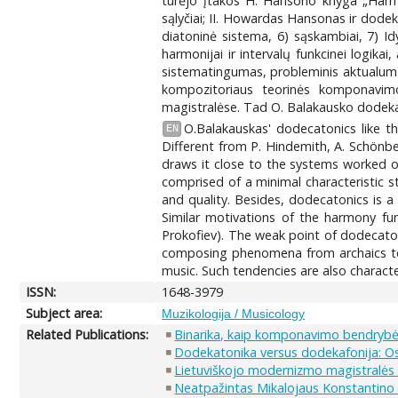
turėjo įtakos H. Hansono knyga „Harmon
sąlyčiai; II. Howardas Hansonas ir dodeka
diatoninė sistema, 6) sąskambiai, 7) I
harmonijai ir intervalų funkcinei logika
sistematingumas, probleminis aktualumas),
kompozitoriaus teorinės komponavimo
magistralėse. Tad O. Balakausko dodeka
O.Balakauskas' dodecatonics like t
EN
Different from P. Hindemith, A. Schönbe
draws it close to the systems worked ou
comprised of a minimal characteristic s
and quality. Besides, dodecatonics is a 
Similar motivations of the harmony fun
Prokofiev). The weak point of dodecaton
composing phenomena from archaics to a
music. Such tendencies are also charact
ISSN:
1648-3979
Subject area:
Muzikologija / Musicology
Related Publications:
Binarika, kaip komponavimo bendryb
Dodekatonika versus dodekafonija: O
Lietuviškojo modernizmo magistralės 
Neatpažintas Mikalojaus Konstantino Č