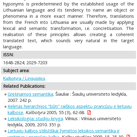
hyponyms is predetermined by the established usage of the
Lithuanian language and its tendency to name an object or
phenomena in a more exact manner. Therefore, translations
from the French into Lithuania are usually made by applying
lexical and semantic transformation, i.e. concretisation. The
realisation of these principles allows creating a coherent
translated text, which sounds very natural in the target
language.
ISSN:
1648-2824; 2029-7203
Subject area:
Kalbotyra / Linguistics
Related Publications:
Gretinamoji semantika
. Šiauliai : Šiaulių universiteto leidykla,
2007. 242 p.
Keletas hierarchijos "būti" raiškos aspektų prancūzų ir lietuvių
kalbose
.
Kalbotyra
2005, 55 (3), 62-68.
Leksikologija: studijų knyga
. Vilnius : Vilniaus universiteto
leidykla, 2009, 2010. 351 p.
Lietuvių kalbos stilistiškai žymėtos leksikos semantika ir
vertimas į prancūzų kalbą
.
Kalbų studijos
2009, 15, 25-30.