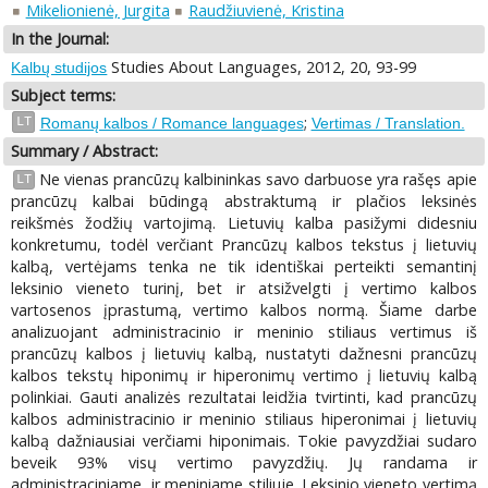
Mikelionienė, Jurgita
Raudžiuvienė, Kristina
In the Journal:
Studies About Languages, 2012, 20, 93-99
Kalbų studijos
Subject terms:
;
LT
Romanų kalbos / Romance languages
Vertimas / Translation.
Summary / Abstract:
Ne vienas prancūzų kalbininkas savo darbuose yra rašęs apie
LT
prancūzų kalbai būdingą abstraktumą ir plačios leksinės
reikšmės žodžių vartojimą. Lietuvių kalba pasižymi didesniu
konkretumu, todėl verčiant Prancūzų kalbos tekstus į lietuvių
kalbą, vertėjams tenka ne tik identiškai perteikti semantinį
leksinio vieneto turinį, bet ir atsižvelgti į vertimo kalbos
vartosenos įprastumą, vertimo kalbos normą. Šiame darbe
analizuojant administracinio ir meninio stiliaus vertimus iš
prancūzų kalbos į lietuvių kalbą, nustatyti dažnesni prancūzų
kalbos tekstų hiponimų ir hiperonimų vertimo į lietuvių kalbą
polinkiai. Gauti analizės rezultatai leidžia tvirtinti, kad prancūzų
kalbos administracinio ir meninio stiliaus hiperonimai į lietuvių
kalbą dažniausiai verčiami hiponimais. Tokie pavyzdžiai sudaro
beveik 93% visų vertimo pavyzdžių. Jų randama ir
administraciniame, ir meniniame stiliuje. Leksinio vieneto vertimą