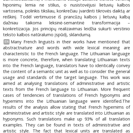
hiponimų lemia ne stilius, o nusistovėjusi lietuvių kalbos
vartosena, polinkis tiksliau, konkrečiau įvardinti tikrovės daiktą ar
reiškinį. Todėl vertimuose iš prancūzų kalbos į lietuvių kalbą
dažniau taikoma leksinė-semantinė transformacija –
konkretizacija. Jos principų realizavimas leidžia sukurti verstinio
teksto kalbos natūralumo įspūdį, sklandumą.
Many French linguists in their works have mentioned that
EN
abstractnature and words with wide lexical meaning are
characteristic to the French language. The Lithuanian language
is more concrete, therefore, when translating Lithuanian texts
into the French language, translators have to identically convey
the content of a semantic unit as well as to consider the general
usage and standards of the target language. This work was
aimed at analysing translations of administrative and artistic
texts from the French language to Lithuanian. More frequent
cases of tendencies of translations of French hyponyms and
hypernims into the Lithuanian language were identified.The
results of the analysis allow stating that French hypernims of
administrative and artistic style are translated into Lithuanian as
hyponyms. Such translations make up 93% of all translation
examples. They can be found in texts of administrative and
artistic style. The fact that lexical units are translated as