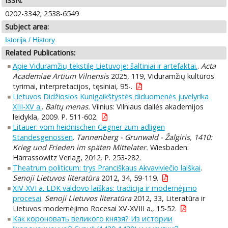
ISSN:
0202-3342; 2538-6549
Subject area:
Istorija / History
Related Publications:
Apie Viduramžių tekstilę Lietuvoje: šaltiniai ir artefaktai.
.
Acta
Academiae Artium Vilnensis
2025, 119, Viduramžių kultūros
tyrimai, interpretacijos, tęsiniai, 95-.
Lietuvos Didžiosios Kunigaikštystės diduomenės juvelyrika
XIII-XV a.
.
Baltų menas.
Vilnius: Vilniaus dailės akademijos
leidykla, 2009. P. 511-602.
Litauer: vom heidnischen Gegner zum adligen
Standesgenossen
.
Tannenberg - Grunwald - Žalgiris, 1410:
Krieg und Frieden im späten Mittelater.
Wiesbaden:
Harrassowitz Verlag, 2012. P. 253-282.
Theatrum politicum: trys Pranciškaus Akvaviviečio laiškai
.
Senoji Lietuvos literatūra
2012, 34, 59-119.
XIV-XVI a. LDK valdovo laiškas: tradicija ir modernėjimo
procesai
.
Senoji Lietuvos literatūra
2012, 33, Literatūra ir
Lietuvos modernėjimo Rocesai XV-XVIII a., 15-52.
Как короновать великого князя? Из истории