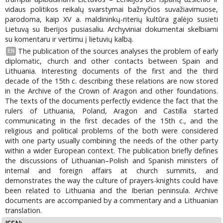
vidaus politikos reikalų svarstymai bažnyčios suvažiavimuose,
parodoma, kaip XV a. maldininkų-riterių kultūra galėjo susieti
Lietuvą su Iberijos pusiasaliu. Archyviniai dokumentai skelbiami
su komentaru ir vertimu į lietuvių kalbą.
The publication of the sources analyses the problem of early
EN
diplomatic, church and other contacts between Spain and
Lithuania. Interesting documents of the first and the third
decade of the 15th c. describing these relations are now stored
in the Archive of the Crown of Aragon and other foundations.
The texts of the documents perfectly evidence the fact that the
rulers of Lithuania, Poland, Aragon and Castilla started
communicating in the first decades of the 15th c., and the
religious and political problems of the both were considered
with one party usually combining the needs of the other party
within a wider European context. The publication briefly defines
the discussions of Lithuanian–Polish and Spanish ministers of
internal and foreign affairs at church summits, and
demonstrates the way the culture of prayers-knights could have
been related to Lithuania and the Iberian peninsula. Archive
documents are accompanied by a commentary and a Lithuanian
translation.