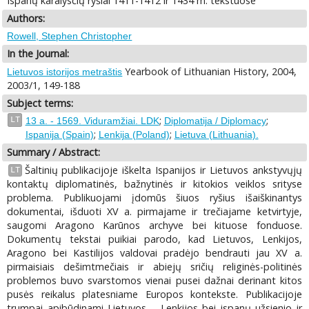
Ispanų karalysčių ryšiai 1411-1412 ir 1434 m. tekstuose
Authors:
Rowell, Stephen Christopher
In the Journal:
Yearbook of Lithuanian History, 2004,
Lietuvos istorijos metraštis
2003/1, 149-188
Subject terms:
;
;
LT
13 a. - 1569. Viduramžiai. LDK
Diplomatija / Diplomacy
;
;
Ispanija (Spain)
Lenkija (Poland)
Lietuva (Lithuania).
Summary / Abstract:
Šaltinių publikacijoje iškelta Ispanijos ir Lietuvos ankstyvųjų
LT
kontaktų diplomatinės, bažnytinės ir kitokios veiklos srityse
problema. Publikuojami įdomūs šiuos ryšius išaiškinantys
dokumentai, išduoti XV a. pirmajame ir trečiajame ketvirtyje,
saugomi Aragono Karūnos archyve bei kituose fonduose.
Dokumentų tekstai puikiai parodo, kad Lietuvos, Lenkijos,
Aragono bei Kastilijos valdovai pradėjo bendrauti jau XV a.
pirmaisiais dešimtmečiais ir abiejų sričių religinės-politinės
problemos buvo svarstomos vienai pusei dažnai derinant kitos
pusės reikalus platesniame Europos kontekste. Publikacijoje
trumpai apibūdinami Lietuvos – Lenkijos bei ispanų užsienio ir