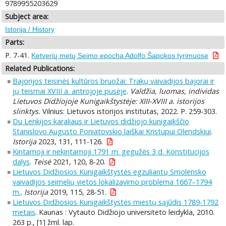
9789955203629
Subject area:
Istorija / History
Parts:
P. 7-41.
Ketverių metų Seimo epocha Adolfo Šapokos tyrimuose
Related Publications:
Bajorijos teisinės kultūros bruožai: Trakų vaivadijos bajorai ir
jų teismai XVIII a. antrojoje pusėje
.
Valdžia, luomas, individas
Lietuvos Didžiojoje Kunigaikštystėje: XIII-XVIII a. istorijos
slinktys.
Vilnius: Lietuvos istorijos institutas, 2022. P. 259-303.
Du Lenkijos karaliaus ir Lietuvos didžiojo kunigaikščio
Stanislovo Augusto Poniatovskio laiškai Kristupui Olendskiui
.
Istorija
2023, 131, 111-126.
Kintamoji ir nekintamoji 1791 m. gegužės 3 d. Konstitucijos
dalys
.
Teisė
2021, 120, 8-20.
Lietuvos Didžiosios Kunigaikštystės egzuliantų Smolensko
vaivadijos seimelių vietos lokalizavimo problema 1667–1794
m.
.
Istorija
2019, 115, 28-51.
Lietuvos Didžiosios Kunigaikštystės miestų sąjūdis 1789-1792
metais
. Kaunas : Vytauto Didžiojo universiteto leidykla, 2010.
263 p., [1] žml. lap.