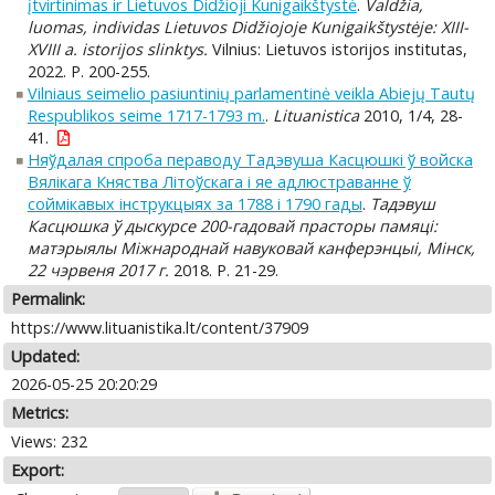
įtvirtinimas ir Lietuvos Didžioji Kunigaikštystė
.
Valdžia,
luomas, individas Lietuvos Didžiojoje Kunigaikštystėje: XIII-
XVIII a. istorijos slinktys.
Vilnius: Lietuvos istorijos institutas,
2022. P. 200-255.
Vilniaus seimelio pasiuntinių parlamentinė veikla Abiejų Tautų
Respublikos seime 1717-1793 m.
.
Lituanistica
2010, 1/4, 28-
41.
Няўдалая спроба пераводу Тадэвуша Касцюшкі ў войска
Вялікага Княства Літоўскага і яе адлюстраванне ў
соймікавых інструкцыях за 1788 і 1790 гады
.
Тадэвуш
Касцюшка ў дыскурсе 200-гадовай прасторы памяці:
матэрыялы Міжнароднай навуковай канферэнцыі, Мінск,
22 чэрвеня 2017 г.
2018. P. 21-29.
Permalink:
https://www.lituanistika.lt/content/37909
Updated:
2026-05-25 20:20:29
Metrics:
Views: 232
Export: