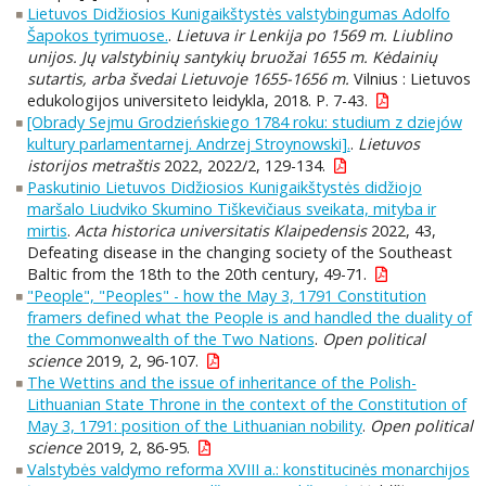
Lietuvos Didžiosios Kunigaikštystės valstybingumas Adolfo
Šapokos tyrimuose.
.
Lietuva ir Lenkija po 1569 m. Liublino
unijos. Jų valstybinių santykių bruožai 1655 m. Kėdainių
sutartis, arba švedai Lietuvoje 1655-1656 m.
Vilnius : Lietuvos
edukologijos universiteto leidykla, 2018. P. 7-43.
[Obrady Sejmu Grodzieńskiego 1784 roku: studium z dziejów
kultury parlamentarnej. Andrzej Stroynowski].
.
Lietuvos
istorijos metraštis
2022, 2022/2, 129-134.
Paskutinio Lietuvos Didžiosios Kunigaikštystės didžiojo
maršalo Liudviko Skumino Tiškevičiaus sveikata, mityba ir
mirtis
.
Acta historica universitatis Klaipedensis
2022, 43,
Defeating disease in the changing society of the Southeast
Baltic from the 18th to the 20th century, 49-71.
"People", "Peoples" - how the May 3, 1791 Constitution
framers defined what the People is and handled the duality of
the Commonwealth of the Two Nations
.
Open political
science
2019, 2, 96-107.
The Wettins and the issue of inheritance of the Polish-
Lithuanian State Throne in the context of the Constitution of
May 3, 1791: position of the Lithuanian nobility
.
Open political
science
2019, 2, 86-95.
Valstybės valdymo reforma XVIII a.: konstitucinės monarchijos