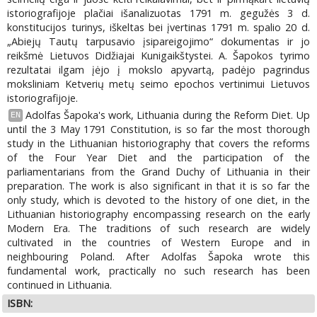
istoriografijoje plačiai išanalizuotas 1791 m. gegužės 3 d.
konstitucijos turinys, iškeltas bei įvertinas 1791 m. spalio 20 d.
„Abiejų Tautų tarpusavio įsipareigojimo“ dokumentas ir jo
reikšmė Lietuvos Didžiajai Kunigaikštystei. A. Šapokos tyrimo
rezultatai ilgam įėjo į mokslo apyvartą, padėjo pagrindus
moksliniam Ketverių metų seimo epochos vertinimui Lietuvos
istoriografijoje.
Adolfas Šapoka's work, Lithuania during the Reform Diet. Up
EN
until the 3 May 1791 Constitution, is so far the most thorough
study in the Lithuanian historiography that covers the reforms
of the Four Year Diet and the participation of the
parliamentarians from the Grand Duchy of Lithuania in their
preparation. The work is also significant in that it is so far the
only study, which is devoted to the history of one diet, in the
Lithuanian historiography encompassing research on the early
Modern Era. The traditions of such research are widely
cultivated in the countries of Western Europe and in
neighbouring Poland. After Adolfas Šapoka wrote this
fundamental work, practically no such research has been
continued in Lithuania.
ISBN: