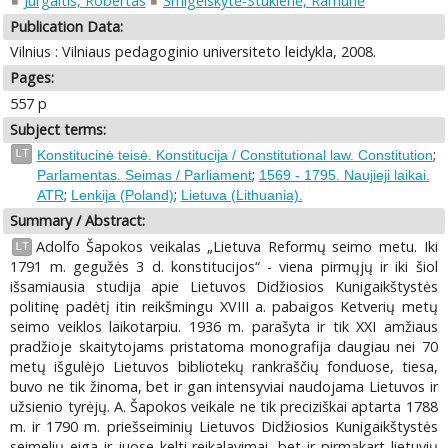
Jurgaitis, Robertas
Šmigelskytė-Stukienė, Ramunė
Publication Data:
Vilnius : Vilniaus pedagoginio universiteto leidykla, 2008.
Pages:
557 p
Subject terms:
;
LT
Konstitucinė teisė. Konstitucija / Constitutional law. Constitution
;
Parlamentas. Seimas / Parliament
1569 - 1795. Naujieji laikai.
;
;
ATR
Lenkija (Poland)
Lietuva (Lithuania).
Summary / Abstract:
Adolfo Šapokos veikalas „Lietuva Reformų seimo metu. Iki
LT
1791 m. gegužės 3 d. konstitucijos“ - viena pirmųjų ir iki šiol
išsamiausia studija apie Lietuvos Didžiosios Kunigaikštystės
politinę padėtį itin reikšmingu XVIII a. pabaigos Ketverių metų
seimo veiklos laikotarpiu. 1936 m. parašyta ir tik XXI amžiaus
pradžioje skaitytojams pristatoma monografija daugiau nei 70
metų išgulėjo Lietuvos bibliotekų rankraščių fonduose, tiesa,
buvo ne tik žinoma, bet ir gan intensyviai naudojama Lietuvos ir
užsienio tyrėjų. A. Šapokos veikale ne tik preciziškai aptarta 1788
m. ir 1790 m. priešseiminių Lietuvos Didžiosios Kunigaikštystės
seimelių eiga ir juose kelti reikalavimai, bet ir pirmąkart lietuvių