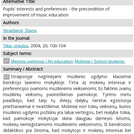
Alternative Title:
Pupils' interests and preferences - the precondition of
improvement of music education
Authors:
Strakšienė, Diana
In the Journal:
, 2004, 20, 100-104
Tiltai. priedas
Subject terms:
;
LT
Meninis ugdymas / Art education
Mokiniai / School students.
Summary / Abstract:
Straipsnyje nagrinėjami muzikinio ugdymo klausimai
LT
bendrojo lavinimo mokykloje. Tirta: a) mokinių interesai ir
preferencijos įvairioms muzikinėms veiksenoms; b) faktinis įvairių
muzikinių veiksenų pasireiškimas pamokoje. Tyrimo metu
paaiškėjo, kad tarp tų dviejų dalykų neretai egzistuoja
prieštaravimai ir neatitikimai. Mokiniai nori tokių veiksenų, kurios
muzikinio ugdymo požiūriu yra labai vertingos, bet realybė tokia,
kad pamokoje mokytojai skiria daugiau dėmesio kitoms,
mokinių nemėgstamoms muzikinėms veiksenoms, lš bendrosios
didaktikos yra žinoma, kad mokytojo ir mokinių interesai bei