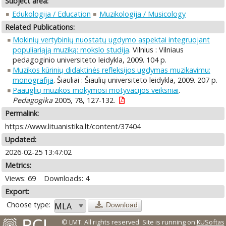
Subject area:
Edukologija / Education
Muzikologija / Musicology
Related Publications:
Mokinių vertybinių nuostatų ugdymo aspektai integruojant
populiariąją muziką: mokslo studija
. Vilnius : Vilniaus
pedagoginio universiteto leidykla, 2009. 104 p.
Muzikos kūrinių didaktinės refleksijos ugdymas muzikavimu:
monografija
. Šiauliai : Šiaulių universiteto leidykla, 2009. 207 p.
Paauglių muzikos mokymosi motyvacijos veiksniai
.
Pedagogika
2005, 78, 127-132.
Permalink:
https://www.lituanistika.lt/content/37404
Updated:
2026-02-25 13:47:02
Metrics:
Views: 69
Downloads: 4
Export:
Choose type:
Download
© LMT. All rights reserved.
Site is running on
KUSoftas