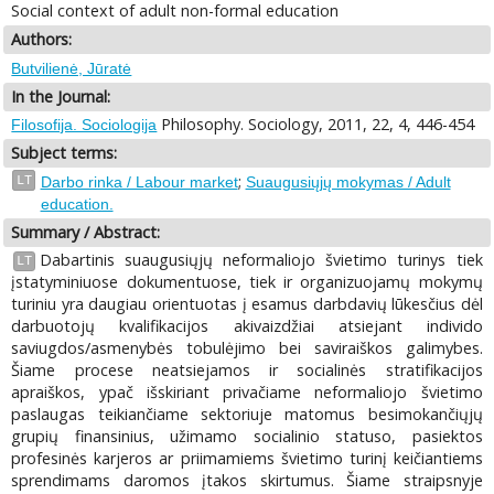
Social context of adult non-formal education
Authors:
Butvilienė, Jūratė
In the Journal:
Philosophy. Sociology, 2011, 22, 4, 446-454
Filosofija. Sociologija
Subject terms:
;
LT
Darbo rinka / Labour market
Suaugusiųjų mokymas / Adult
education.
Summary / Abstract:
Dabartinis suaugusiųjų neformaliojo švietimo turinys tiek
LT
įstatyminiuose dokumentuose, tiek ir organizuojamų mokymų
turiniu yra daugiau orientuotas į esamus darbdavių lūkesčius dėl
darbuotojų kvalifikacijos akivaizdžiai atsiejant individo
saviugdos/asmenybės tobulėjimo bei saviraiškos galimybes.
Šiame procese neatsiejamos ir socialinės stratifikacijos
apraiškos, ypač išskiriant privačiame neformaliojo švietimo
paslaugas teikiančiame sektoriuje matomus besimokančiųjų
grupių finansinius, užimamo socialinio statuso, pasiektos
profesinės karjeros ar priimamiems švietimo turinį keičiantiems
sprendimams daromos įtakos skirtumus. Šiame straipsnyje