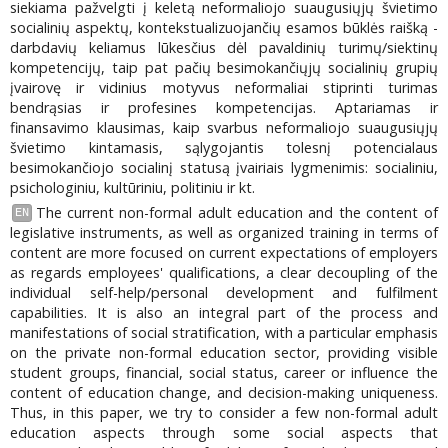
siekiama pažvelgti į keletą neformaliojo suaugusiųjų švietimo
socialinių aspektų, kontekstualizuojančių esamos būklės raišką -
darbdavių keliamus lūkesčius dėl pavaldinių turimų/siektinų
kompetencijų, taip pat pačių besimokančiųjų socialinių grupių
įvairovę ir vidinius motyvus neformaliai stiprinti turimas
bendrąsias ir profesines kompetencijas. Aptariamas ir
finansavimo klausimas, kaip svarbus neformaliojo suaugusiųjų
švietimo kintamasis, sąlygojantis tolesnį potencialaus
besimokančiojo socialinį statusą įvairiais lygmenimis: socialiniu,
psichologiniu, kultūriniu, politiniu ir kt.
The current non-formal adult education and the content of
EN
legislative instruments, as well as organized training in terms of
content are more focused on current expectations of employers
as regards employees' qualifications, a clear decoupling of the
individual self-help/personal development and fulfilment
capabilities. It is also an integral part of the process and
manifestations of social stratification, with a particular emphasis
on the private non-formal education sector, providing visible
student groups, financial, social status, career or influence the
content of education change, and decision-making uniqueness.
Thus, in this paper, we try to consider a few non-formal adult
education aspects through some social aspects that