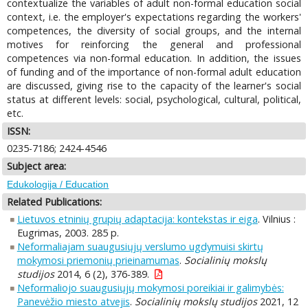
contextualize the variables of adult non-formal education social
context, i.e. the employer's expectations regarding the workers'
competences, the diversity of social groups, and the internal
motives for reinforcing the general and professional
competences via non-formal education. In addition, the issues
of funding and of the importance of non-formal adult education
are discussed, giving rise to the capacity of the learner's social
status at different levels: social, psychological, cultural, political,
etc.
ISSN:
0235-7186; 2424-4546
Subject area:
Edukologija / Education
Related Publications:
Lietuvos etninių grupių adaptacija: kontekstas ir eiga
. Vilnius :
Eugrimas, 2003. 285 p.
Neformaliajam suaugusiųjų verslumo ugdymuisi skirtų
mokymosi priemonių prieinamumas
.
Socialinių mokslų
studijos
2014, 6 (2), 376-389.
Neformaliojo suaugusiųjų mokymosi poreikiai ir galimybės:
Panevėžio miesto atvejis
.
Socialinių mokslų studijos
2021, 12