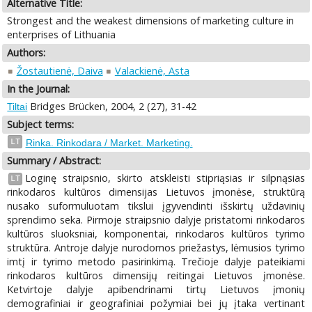
Alternative Title:
Strongest and the weakest dimensions of marketing culture in
enterprises of Lithuania
Authors:
Žostautienė, Daiva
Valackienė, Asta
In the Journal:
Bridges Brücken, 2004, 2 (27), 31-42
Tiltai
Subject terms:
LT
Rinka. Rinkodara / Market. Marketing.
Summary / Abstract:
Loginę straipsnio, skirto atskleisti stipriąsias ir silpnąsias
LT
rinkodaros kultūros dimensijas Lietuvos įmonėse, struktūrą
nusako suformuluotam tikslui įgyvendinti išskirtų uždavinių
sprendimo seka. Pirmoje straipsnio dalyje pristatomi rinkodaros
kultūros sluoksniai, komponentai, rinkodaros kultūros tyrimo
struktūra. Antroje dalyje nurodomos priežastys, lėmusios tyrimo
imtį ir tyrimo metodo pasirinkimą. Trečioje dalyje pateikiami
rinkodaros kultūros dimensijų reitingai Lietuvos įmonėse.
Ketvirtoje dalyje apibendrinami tirtų Lietuvos įmonių
demografiniai ir geografiniai požymiai bei jų įtaka vertinant