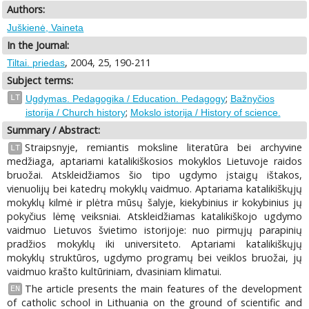
Authors:
Juškienė, Vaineta
In the Journal:
, 2004, 25, 190-211
Tiltai. priedas
Subject terms:
;
LT
Ugdymas. Pedagogika / Education. Pedagogy
Bažnyčios
;
istorija / Church history
Mokslo istorija / History of science.
Summary / Abstract:
Straipsnyje, remiantis moksline literatūra bei archyvine
LT
medžiaga, aptariami katalikiškosios mokyklos Lietuvoje raidos
bruožai. Atskleidžiamos šio tipo ugdymo įstaigų ištakos,
vienuolijų bei katedrų mokyklų vaidmuo. Aptariama katalikiškųjų
mokyklų kilmė ir plėtra mūsų šalyje, kiekybinius ir kokybinius jų
pokyčius lėmę veiksniai. Atskleidžiamas katalikiškojo ugdymo
vaidmuo Lietuvos švietimo istorijoje: nuo pirmųjų parapinių
pradžios mokyklų iki universiteto. Aptariami katalikiškųjų
mokyklų struktūros, ugdymo programų bei veiklos bruožai, jų
vaidmuo krašto kultūriniam, dvasiniam klimatui.
The article presents the main features of the development
EN
of catholic school in Lithuania on the ground of scientific and