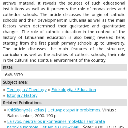
archive material. It reveals the sources of such educational
institutions as well as it presents the role of monasteries and
cathedral schools. The article discusses the origin of catholic
schools and their development in Lithuania as well as the main
factors which determined their qualitative and quantitative
changes. The role of catholic education in the context of the
history of Lithuanian education is also being revealed here;
starting from the first parish primary schools up to university.
The article discusses the main features of the structure,
curriculum as well as the activities of catholic schools, their role
in the cultural and spiritual environment of the country.
ISSN:
1648-3979
Subject area:
Teologija / Theology
Edukologija / Education
Istorija / History
Related Publications:
Krikščionybės kelias į Lietuvą: etapai ir problemos
. Vilnius :
Baltos lankos, 2000. 190 p.
Laisvos, neutralios ir konfesinės mokyklos samprata
nepriklausomoje Lietuvoje (1918-1940)
.
Soter
2000, 3 (31), 85-