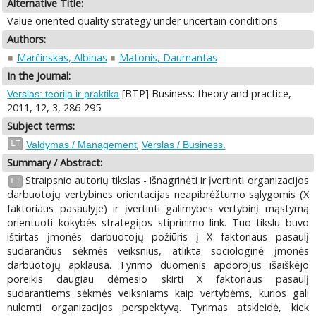
Alternative Title:
Value oriented quality strategy under uncertain conditions
Authors:
Marčinskas, Albinas
Matonis, Daumantas
In the Journal:
[BTP] Business: theory and practice,
Verslas: teorija ir praktika
2011, 12, 3, 286-295
Subject terms:
;
LT
Valdymas / Management
Verslas / Business.
Summary / Abstract:
Straipsnio autorių tikslas - išnagrinėti ir įvertinti organizacijos
LT
darbuotojų vertybines orientacijas neapibrėžtumo sąlygomis (X
faktoriaus pasaulyje) ir įvertinti galimybes vertybinį mąstymą
orientuoti kokybės strategijos stiprinimo link. Tuo tikslu buvo
ištirtas įmonės darbuotojų požiūris į X faktoriaus pasaulį
sudarančius sėkmės veiksnius, atlikta sociologinė įmonės
darbuotojų apklausa. Tyrimo duomenis apdorojus išaiškėjo
poreikis daugiau dėmesio skirti X faktoriaus pasaulį
sudarantiems sėkmės veiksniams kaip vertybėms, kurios gali
nulemti organizacijos perspektyvą. Tyrimas atskleidė, kiek