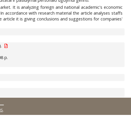
tatai ir pasiūlymai personalo ugdymui gerinti.
arket. It is analyzing foreign and national academic's economic
g. In accordance with research material the article analyses staffs
article it is giving conclusions and suggestions for companies'
).
98 p.
MS
.