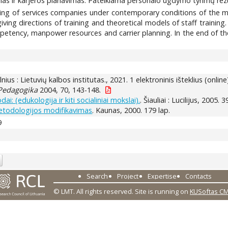
as ir karjeros planavimas. Pateikiama personalo ugdymo tyrimų rezul
aining of services companies under contemporary conditions of the m
s giving directions of training and theoretical models of staff trainin
etency, manpower resources and carrier planning. In the end of the 
ilnius : Lietuvių kalbos institutas., 2021. 1 elektroninis išteklius (online
Pedagogika
2004, 70, 143-148.
: (edukologija ir kiti socialiniai mokslai).
. Šiauliai : Lucilijus, 2005. 3
etodologijos modifikavimas
. Kaunas, 2000. 179 lap.
9
Search
Project
Expertise
Contacts
© LMT. All rights reserved.
Site is running on
KUSoftas C