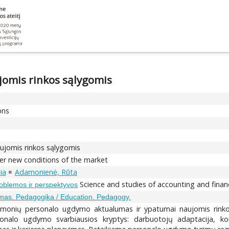
omis rinkos sąlygomis
ons
jomis rinkos sąlygomis
der new conditions of the market
ia
Adamonienė, Rūta
Science and studies of accounting and finan
problemos ir perspektyvos
as. Pedagogika / Education. Pedagogy.
įmonių personalo ugdymo aktualumas ir ypatumai naujomis rinko
onalo ugdymo svarbiausios kryptys: darbuotojų adaptacija, k