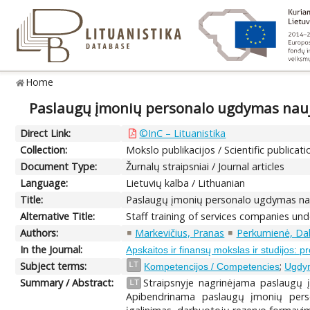
Home
Paslaugų įmonių personalo ugdymas nauj
Direct Link:
©InC – Lituanistika
Collection:
Mokslo publikacijos / Scientific publicati
Document Type:
Žurnalų straipsniai / Journal articles
Language:
Lietuvių kalba / Lithuanian
Title:
Paslaugų įmonių personalo ugdymas nau
Alternative Title:
Staff training of services companies un
Authors:
Markevičius, Pranas
Perkumienė, Dal
In the Journal:
Apskaitos ir finansų mokslas ir studijos: 
Subject terms:
;
LT
Kompetencijos / Competencies
Ugdym
Summary / Abstract:
Straipsnyje nagrinėjama paslaugų 
LT
Apibendrinama paslaugų įmonių pers