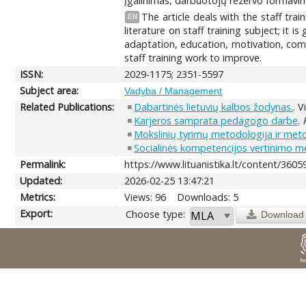
įgalinimas, darbuotojų rezervo formavim
The article deals with the staff tr
EN
literature on staff training subject; it i
adaptation, education, motivation, comp
staff training work to improve.
ISSN:
2029-1175; 2351-5597
Subject area:
Vadyba / Management
Related Publications:
Dabartinės lietuvių kalbos žodynas.
. V
Karjeros samprata pedagogo darbe
.
Mokslinių tyrimų metodologija ir metodai
Socialinės kompetencijos vertinimo m
Permalink:
https://www.lituanistika.lt/content/3605
Updated:
2026-02-25 13:47:21
Metrics:
Views: 96
Downloads: 5
Export:
Choose type:
Download