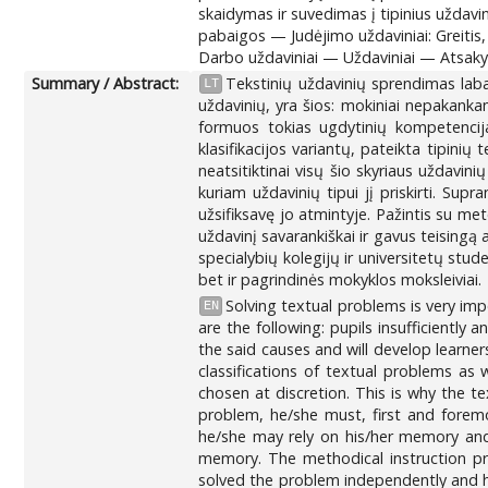
skaidymas ir suvedimas į tipinius uždavi
pabaigos — Judėjimo uždaviniai: Greitis, 
Darbo uždaviniai — Uždaviniai — Atsak
Summary / Abstract:
Tekstinių uždavinių sprendimas laba
LT
uždavinių, yra šios: mokiniai nepakankam
formuos tokias ugdytinių kompetencijas
klasifikacijos variantų, pateikta tipini
neatsitiktinai visų šio skyriaus uždavini
kuriam uždavinių tipui jį priskirti. Supr
užsifiksavę jo atmintyje. Pažintis su me
uždavinį savarankiškai ir gavus teising
specialybių kolegijų ir universitetų s
bet ir pagrindinės mokyklos moksleiviai.
Solving textual problems is very imp
EN
are the following: pupils insufficiently 
the said causes and will develop learners
classifications of textual problems as
chosen at discretion. This is why the t
problem, he/she must, first and foremo
he/she may rely on his/her memory and 
memory. The methodical instruction pro
solved the problem independently and ha