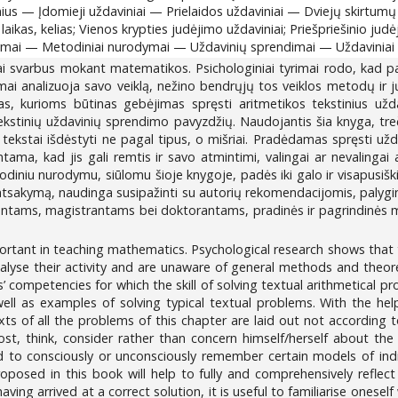
nius — Įdomieji uždaviniai — Prielaidos uždaviniai — Dviejų skirtum
laikas, kelias; Vienos krypties judėjimo uždaviniai; Priešpriešinio ju
ymai — Metodiniai nurodymai — Uždavinių sprendimai — Uždaviniai
i svarbus mokant matematikos. Psichologiniai tyrimai rodo, kad pag
ai analizuoja savo veiklą, nežino bendrųjų tos veiklos metodų ir jų
, kurioms būtinas gebėjimas spręsti aritmetikos tekstinius uždav
ų tekstinių uždavinių sprendimo pavyzdžių. Naudojantis šia knyga, tre
ų tekstai išdėstyti ne pagal tipus, o mišriai. Pradėdamas spręsti uždav
antama, kad jis gali remtis ir savo atmintimi, valingai ar nevalingai
todiniu nurodymu, siūlomu šioje knygoje, padės iki galo ir visapusi
ą atsakymą, naudinga susipažinti su autorių rekomendacijomis, palygi
tudentams, magistrantams bei doktorantams, pradinės ir pagrindinės
ortant in teaching mathematics. Psychological research shows that t
analyse their activity and are unaware of general methods and theoret
’ competencies for which the skill of solving textual arithmetical pr
 well as examples of solving typical textual problems. With the he
exts of all the problems of this chapter are laid out not according 
st, think, consider rather than concern himself/herself about the 
to consciously or unconsciously remember certain models of indiv
posed in this book will help to fully and comprehensively reflec
ving arrived at a correct solution, it is useful to familiarise one