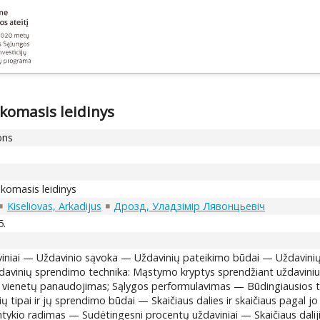
ikomasis leidinys
ons
ikomasis leidinys
Kiseliovas, Arkadijus
Дрозд, Уладзімір Лявонцьевіч
5.
aviniai — Uždavinio sąvoka — Uždavinių pateikimo būdai — Uždavini
ždavinių sprendimo technika: Mąstymo kryptys sprendžiant uždavini
inių vienetų panaudojimas; Sąlygos performulavimas — Būdingiausios 
 tipai ir jų sprendimo būdai — Skaičiaus dalies ir skaičiaus pagal jo
antykio radimas — Sudėtingesni procentų uždaviniai — Skaičiaus dali