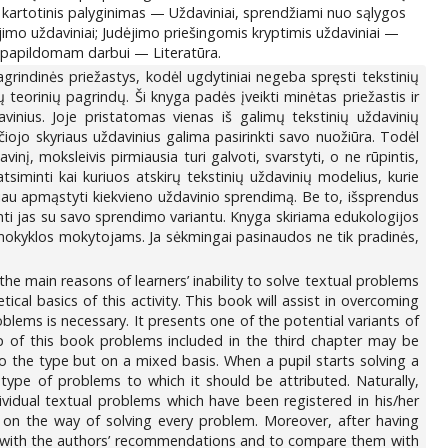
ų kartotinis palyginimas — Uždaviniai, sprendžiami nuo sąlygos
dėjimo uždaviniai; Judėjimo priešingomis kryptimis uždaviniai —
 papildomam darbui — Literatūra.
rindinės priežastys, kodėl ugdytiniai negeba spręsti tekstinių
 teorinių pagrindų. Ši knyga padės įveikti minėtas priežastis ir
inius. Joje pristatomas vienas iš galimų tekstinių uždavinių
čiojo skyriaus uždavinius galima pasirinkti savo nuožiūra. Todėl
inį, moksleivis pirmiausia turi galvoti, svarstyti, o ne rūpintis,
 atsiminti kai kuriuos atskirų tekstinių uždavinių modelius, kurie
škiau apmąstyti kiekvieno uždavinio sprendimą. Be to, išsprendus
nti jas su savo sprendimo variantu. Knyga skiriama edukologijos
 mokyklos mokytojams. Ja sėkmingai pasinaudos ne tik pradinės,
he main reasons of learners’ inability to solve textual problems
ical basics of this activity. This book will assist in overcoming
oblems is necessary. It presents one of the potential variants of
lp of this book problems included in the third chapter may be
to the type but on a mixed basis. When a pupil starts solving a
type of problems to which it should be attributed. Naturally,
idual textual problems which have been registered in his/her
t on the way of solving every problem. Moreover, after having
self with the authors’ recommendations and to compare them with