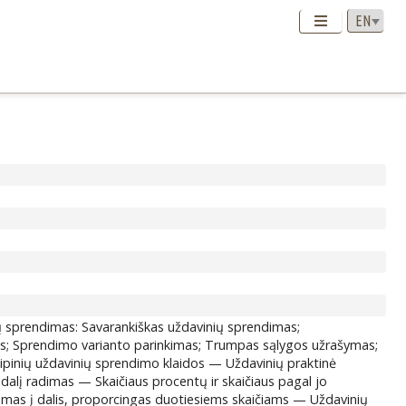
ų sprendimas: Savarankiškas uždavinių sprendimas;
us; Sprendimo varianto parinkimas; Trumpas sąlygos užrašymas;
tipinių uždavinių sprendimo klaidos — Uždavinių praktinė
 dalį radimas — Skaičiaus procentų ir skaičiaus pagal jo
jimas į dalis, proporcingas duotiesiems skaičiams — Uždavinių