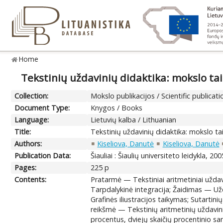
Home
Tekstinių uždavinių didaktika: mokslo ta
Collection:
Mokslo publikacijos / Scientific publicati
Document Type:
Knygos / Books
Language:
Lietuvių kalba / Lithuanian
Title:
Tekstinių uždavinių didaktika: mokslo ta
Authors:
Kiseliova, Danutė
Kiseliova, Danutė
Publication Data:
Šiauliai : Šiaulių universiteto leidykla, 200
Pages:
225 p
Contents:
Pratarmė — Tekstiniai aritmetiniai užd
Tarpdalykinė integracija; Žaidimas — U
Grafinės iliustracijos taikymas; Sutart
reikšmė — Tekstinių aritmetinių uždavinių
procentus, dviejų skaičių procentinio s