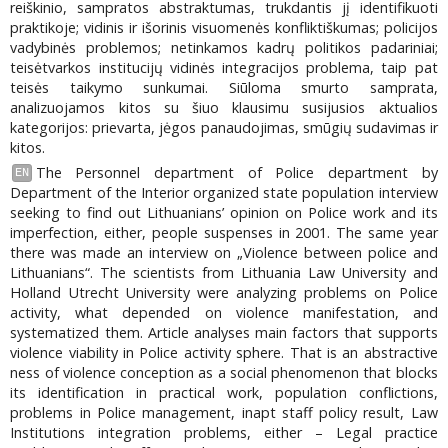
reiškinio, sampratos abstraktumas, trukdantis jį identifikuoti
praktikoje; vidinis ir išorinis visuomenės konfliktiškumas; policijos
vadybinės problemos; netinkamos kadrų politikos padariniai;
teisėtvarkos institucijų vidinės integracijos problema, taip pat
teisės taikymo sunkumai. Siūloma smurto samprata,
analizuojamos kitos su šiuo klausimu susijusios aktualios
kategorijos: prievarta, jėgos panaudojimas, smūgių sudavimas ir
kitos.
The Personnel department of Police department by
EN
Department of the Interior organized state population interview
seeking to find out Lithuanians’ opinion on Police work and its
imperfection, either, people suspenses in 2001. The same year
there was made an interview on „Violence between police and
Lithuanians“. The scientists from Lithuania Law University and
Holland Utrecht University were analyzing problems on Police
activity, what depended on violence manifestation, and
systematized them. Article analyses main factors that supports
violence viability in Police activity sphere. That is an abstractive
ness of violence conception as a social phenomenon that blocks
its identification in practical work, population conflictions,
problems in Police management, inapt staff policy result, Law
Institutions integration problems, either – Legal practice