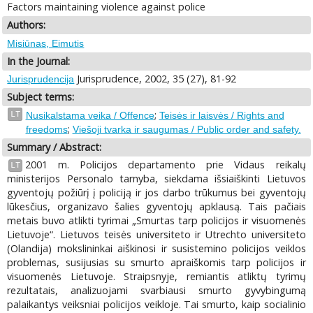
Factors maintaining violence against police
Authors:
Misiūnas, Eimutis
In the Journal:
Jurisprudence, 2002, 35 (27), 81-92
Jurisprudencija
Subject terms:
;
LT
Nusikalstama veika / Offence
Teisės ir laisvės / Rights and
;
freedoms
Viešoji tvarka ir saugumas / Public order and safety.
Summary / Abstract:
2001 m. Policijos departamento prie Vidaus reikalų
LT
ministerijos Personalo tarnyba, siekdama išsiaiškinti Lietuvos
gyventojų požiūrį į policiją ir jos darbo trūkumus bei gyventojų
lūkesčius, organizavo šalies gyventojų apklausą. Tais pačiais
metais buvo atlikti tyrimai „Smurtas tarp policijos ir visuomenės
Lietuvoje“. Lietuvos teisės universiteto ir Utrechto universiteto
(Olandija) mokslininkai aiškinosi ir susistemino policijos veiklos
problemas, susijusias su smurto apraiškomis tarp policijos ir
visuomenės Lietuvoje. Straipsnyje, remiantis atliktų tyrimų
rezultatais, analizuojami svarbiausi smurto gyvybingumą
palaikantys veiksniai policijos veikloje. Tai smurto, kaip socialinio