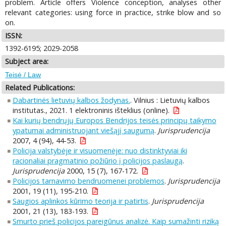
problem. Article offers Violence conception, analyses other
relevant categories: using force in practice, strike blow and so
on.
ISSN:
1392-6195; 2029-2058
Subject area:
Teisė / Law
Related Publications:
Dabartinės lietuvių kalbos žodynas.
. Vilnius : Lietuvių kalbos
institutas., 2021. 1 elektroninis išteklius (online).
Kai kurių bendrųjų Europos Bendrijos teisės principų taikymo
ypatumai administruojant viešąjį saugumą
.
Jurisprudencija
2007, 4 (94), 44-53.
Policija valstybėje ir visuomenėje: nuo distinktyviai iki
racionaliai pragmatinio požiūrio į policijos paslaugą
.
Jurisprudencija
2000, 15 (7), 167-172.
Policijos tarnavimo bendruomenei problemos
.
Jurisprudencija
2001, 19 (11), 195-210.
Saugios aplinkos kūrimo teorija ir patirtis
.
Jurisprudencija
2001, 21 (13), 183-193.
Smurto prieš policijos pareigūnus analizė. Kaip sumažinti riziką