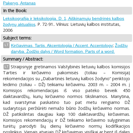
Pakerys, Antanas
In the Book:
Leksikografija ir leksikologija. D. 1, Aiškinamųjų bendrinės kalbos
. P. 72-91.. Vilnius: Lietuvių kalbos institutas,
žodynų aktualijos
2006
Subject terms:
;
LT
Kirčiavimas. Tartis. Akcentologija / Accent. Accentology
Žodžių
daryba. Žodžio dalys / Word formation. Parts of a word.
Summary / Abstract:
Straipsnyje gretinamos Valstybinės lietuvių kalbos komisijos
LT
Tarties ir kirčiavimo pakomisės (toliau – Komisija)
rekomendacijos su „Dabartinės lietuvių kalbos žodyno“ penktojo
leidimo (toliau – DŽ) teikiamu kirčiavimu. 2003 m. – 2004 m. į
Komisijos rekomendacijas iš viso pateko beveik 450
daiktavardžių, kurių kirčiavimo normos tikslinamos. Manytina,
kad svarstymai paskatino tuo pat metu rengiamo DŽ
sudarytojus peržiūrėti nemažo būrio žodžių kirčiavimo normas.
DŽ patikslintas daugiau kaip 100 daiktavardžių kirčiavimas.
Komisijos rekomendacijų ir DŽ teikiamo kirčiavimo sulyginimas
turėtų parodyti šių dienų kirčiavimo normų kodifikacijos
poslinkius. Vienais atvejais DŽ kirčiavimas visiškai ar bent iš dalies