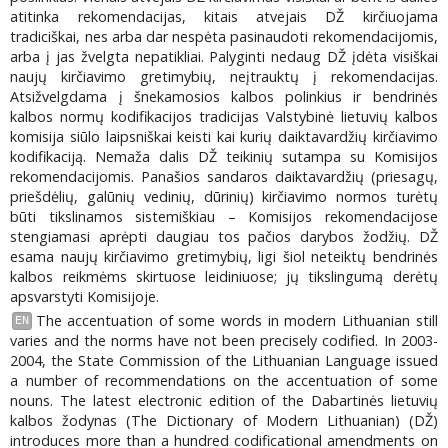
atitinka rekomendacijas, kitais atvejais DŽ kirčiuojama
tradiciškai, nes arba dar nespėta pasinaudoti rekomendacijomis,
arba į jas žvelgta nepatikliai. Palyginti nedaug DŽ įdėta visiškai
naujų kirčiavimo gretimybių, neįtrauktų į rekomendacijas.
Atsižvelgdama į šnekamosios kalbos polinkius ir bendrinės
kalbos normų kodifikacijos tradicijas Valstybinė lietuvių kalbos
komisija siūlo laipsniškai keisti kai kurių daiktavardžių kirčiavimo
kodifikaciją. Nemaža dalis DŽ teikinių sutampa su Komisijos
rekomendacijomis. Panašios sandaros daiktavardžių (priesagų,
priešdėlių, galūnių vedinių, dūrinių) kirčiavimo normos turėtų
būti tikslinamos sistemiškiau – Komisijos rekomendacijose
stengiamasi aprėpti daugiau tos pačios darybos žodžių. DŽ
esama naujų kirčiavimo gretimybių, ligi šiol neteiktų bendrinės
kalbos reikmėms skirtuose leidiniuose; jų tikslingumą derėtų
apsvarstyti Komisijoje.
The accentuation of some words in modern Lithuanian still
EN
varies and the norms have not been precisely codified. In 2003-
2004, the State Commission of the Lithuanian Language issued
a number of recommendations on the accentuation of some
nouns. The latest electronic edition of the Dabartinės lietuvių
kalbos žodynas (The Dictionary of Modern Lithuanian) (DŽ)
introduces more than a hundred codificational amendments on