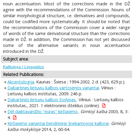
noun accentuation. Most of the corrections made in the DŽ
agree with the recommendations of the Commission. Nouns of
similar morphological structure, i.e. derivatives and compounds,
could be codified more systematically. It should be noted that
the recommendations of the Commission cover a wider range
of words of the same derivational structure than the corrections
made in DŽ. In addition, the Commission has not yet discussed
some of the alternative variants in noun accentuation
introduced in the DŽ.
Subject area:
Kalbotyra / Linguistics
Related Publications:
Akcentologija
. Kaunas : Šviesa ; 1994-2002. 2 d. (423, 629 p.).
Dabartinės lietuvių kalbos vartosenos variantai
. Vilnius :
Lietuvių kalbos institutas, 2009. 246 p.
Dabartinės lietuvių kalbos žodynas.
. Vilnius : Lietuvių kalbos
institutas., 2021. 1 elektroninis išteklius (online).
Dėl daiktavardžio "euras" kirčiavimo.
.
Gimtoji kalba
2003, 8, 3-
4.
Kirčiavimo variantai bendrinėje šnekamojoje kalboje
.
Gimtoji
kalba mokykloje
2014, 2, 60-64.