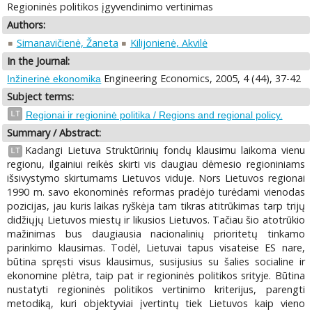
Regioninės politikos įgyvendinimo vertinimas
Authors:
Simanavičienė, Žaneta
Kilijonienė, Akvilė
In the Journal:
Engineering Economics, 2005, 4 (44), 37-42
Inžinerinė ekonomika
Subject terms:
LT
Regionai ir regioninė politika / Regions and regional policy.
Summary / Abstract:
Kadangi Lietuva Struktūrinių fondų klausimu laikoma vienu
LT
regionu, ilgainiui reikės skirti vis daugiau dėmesio regioniniams
išsivystymo skirtumams Lietuvos viduje. Nors Lietuvos regionai
1990 m. savo ekonominės reformas pradėjo turėdami vienodas
pozicijas, jau kuris laikas ryškėja tam tikras atitrūkimas tarp trijų
didžiųjų Lietuvos miestų ir likusios Lietuvos. Tačiau šio atotrūkio
mažinimas bus daugiausia nacionalinių prioritetų tinkamo
parinkimo klausimas. Todėl, Lietuvai tapus visateise ES nare,
būtina spręsti visus klausimus, susijusius su šalies socialine ir
ekonomine plėtra, taip pat ir regioninės politikos srityje. Būtina
nustatyti regioninės politikos vertinimo kriterijus, parengti
metodiką, kuri objektyviai įvertintų tiek Lietuvos kaip vieno