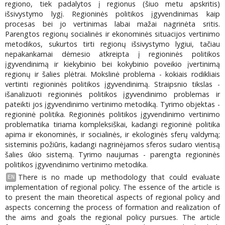
regiono, tiek padalytos į regionus (šiuo metu apskritis)
išsivystymo lygį. Regioninės politikos įgyvendinimas kaip
procesas bei jo vertinimas labai mažai nagrinėta sritis.
Parengtos regionų socialinės ir ekonominės situacijos vertinimo
metodikos, sukurtos tirti regionų išsivystymo lygiui, tačiau
nepakankamai dėmesio atkreipta į regioninės politikos
įgyvendinimą ir kiekybinio bei kokybinio poveikio įvertinimą
regionų ir šalies plėtrai. Mokslinė problema - kokiais rodikliais
vertinti regioninės politikos įgyvendinimą. Straipsnio tikslas -
išanalizuoti regioninės politikos įgyvendinimo problemas ir
pateikti jos įgyvendinimo vertinimo metodiką. Tyrimo objektas -
regioninė politika. Regioninės politikos įgyvendinimo vertinimo
problematika tiriama kompleksiškai, kadangi regioninė politika
apima ir ekonominės, ir socialinės, ir ekologinės sferų valdymą;
sisteminis požiūris, kadangi nagrinėjamos sferos sudaro vientisą
šalies ūkio sistemą. Tyrimo naujumas - parengta regioninės
politikos įgyvendinimo vertinimo metodika.
There is no made up methodology that could evaluate
EN
implementation of regional policy. The essence of the article is
to present the main theoretical aspects of regional policy and
aspects concerning the process of formation and realization of
the aims and goals the regional policy pursues. The article