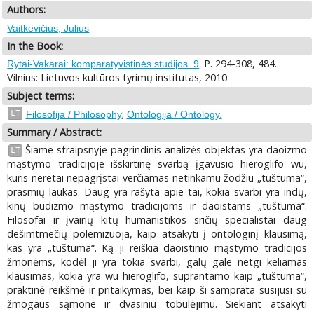
Authors:
Vaitkevičius, Julius
In the Book:
. P. 294-308, 484..
Rytai-Vakarai: komparatyvistinės studijos. 9
Vilnius: Lietuvos kultūros tyrimų institutas, 2010
Subject terms:
;
LT
Filosofija / Philosophy
Ontologija / Ontology.
Summary / Abstract:
Šiame straipsnyje pagrindinis analizės objektas yra daoizmo
LT
mąstymo tradicijoje išskirtinę svarbą įgavusio hieroglifo wu,
kuris neretai nepagrįstai verčiamas netinkamu žodžiu „tuštuma“,
prasmių laukas. Daug yra rašyta apie tai, kokia svarbi yra indų,
kinų budizmo mąstymo tradicijoms ir daoistams „tuštuma“.
Filosofai ir įvairių kitų humanistikos sričių specialistai daug
dešimtmečių polemizuoja, kaip atsakyti į ontologinį klausimą,
kas yra „tuštuma“. Ką ji reiškia daoistinio mąstymo tradicijos
žmonėms, kodėl ji yra tokia svarbi, galų gale netgi keliamas
klausimas, kokia yra wu hieroglifo, suprantamo kaip „tuštuma“,
praktinė reikšmė ir pritaikymas, bei kaip ši samprata susijusi su
žmogaus sąmone ir dvasiniu tobulėjimu. Siekiant atsakyti