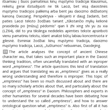
išsamiau į šiuos pamatinius kinų mąstymo tradicijai klausimus,
reikėtų gerai išstudijuoti ne tik Laozi, bet visą daoistinės
mąstymo tradicijos palikimą arba bent jau daoizmo didžiatomį
kanoną Daozang. Perspektyva - viliojanti ir daug žadanti, bet
paties Laozi teksto žodžiais tariant „tūkstančio mylių kelionė
prasideda po [mūsų] pėdomis“ qian li zhi xing shi yu zu xia
(LZ64), dėl to yra tikslinga nedidelės apimties tekste apsiriboti
vienu pamatiniu tekstu, idant analizė būtų labiau koncentruota ir
gilesnė. Esminiai žodžiai: kinų mąstymo tradicija, daoizmo
mąstymo tradicija, Laozi, „tuštumos“ nebuvimas, Daodejing.
The article analyses the concept of ancient Chinese
EN
character wu, that takes such an important place in the Daoist
thinking tradition, often uncarefully translated with an inproper
word „emptiness“. The article questions this kind of translation
and argues that translating wu as „emptiness“ gives as a really
wrong understanding and therefore is improper. This topic of
„emptiness“ has been so much discussed about and there are
so many scholarly articles about that, and particularly about the
concept of „emptiness“ in Daoism. Philosophers and experts in
other humanities for several decades have been debating how
to understand the so called „emptiness“, and how to answer
ontological question what „emptiness“ is. Also first of all it has