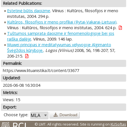
Related Publications:
Estetinė būtis daoizme
. Vilnius : Kultūros, filosofijos ir meno
institutas, 2004. 294 p.
Kultūros, filosofijos ir meno profiliai (Rytai-Vakarai-Lietuva)
.
Vilnius : Kultūros, filosofijos ir meno institutas, 2004. 624 p.
Tuštumos samprata daoizme ir fenomenologijoje bei jos
raiška dailėje
. Vilnius, 2009. 146 lap.
Wuwei principas ir meditatyvumas vėlyvojoje Algimanto
Švėgždos kūryboje.
.
Logos (Vilnius)
2008, 56, 198-207; 57,
206-215.
Permalink:
https://www.lituanistika.lt/content/33677
Updated:
2026-06-08 16:30:04
Metrics:
Views: 15
Export:
Choose type:
Download
© LMT. All rights reserved.
Site is running on
KUSoftas