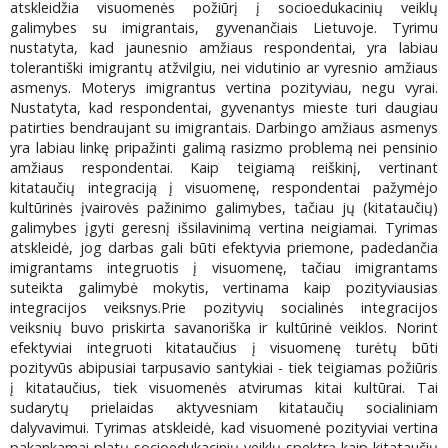
atskleidžia visuomenės požiūrį į socioedukacinių veiklų
galimybes su imigrantais, gyvenančiais Lietuvoje. Tyrimu
nustatyta, kad jaunesnio amžiaus respondentai, yra labiau
tolerantiški imigrantų atžvilgiu, nei vidutinio ar vyresnio amžiaus
asmenys. Moterys imigrantus vertina pozityviau, negu vyrai.
Nustatyta, kad respondentai, gyvenantys mieste turi daugiau
patirties bendraujant su imigrantais. Darbingo amžiaus asmenys
yra labiau linkę pripažinti galimą rasizmo problemą nei pensinio
amžiaus respondentai. Kaip teigiamą reiškinį, vertinant
kitataučių integraciją į visuomenę, respondentai pažymėjo
kultūrinės įvairovės pažinimo galimybes, tačiau jų (kitataučių)
galimybes įgyti geresnį išsilavinimą vertina neigiamai. Tyrimas
atskleidė, jog darbas gali būti efektyvia priemone, padedančia
imigrantams integruotis į visuomenę, tačiau imigrantams
suteikta galimybė mokytis, vertinama kaip pozityviausias
integracijos veiksnys.Prie pozityvių socialinės integracijos
veiksnių buvo priskirta savanoriška ir kultūrinė veiklos. Norint
efektyviai integruoti kitataučius į visuomenę turėtų būti
pozityvūs abipusiai tarpusavio santykiai - tiek teigiamas požiūris
į kitataučius, tiek visuomenės atvirumas kitai kultūrai. Tai
sudarytų prielaidas aktyvesniam kitataučių socialiniam
dalyvavimui. Tyrimas atskleidė, kad visuomenė pozityviai vertina
pakankamai platų socioedukacinių veiklų spektrą kaip kitataučių