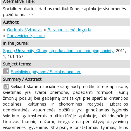
Alternative Title:
Socialioedukacinis darbas multikultūrineje aplinkoje: visuomenės
požiūrio analizė
Authors:
Gudonis, Vytautas
Baranauskienė, Ingrida
Radzevičienė, Liuda
In the Journal:
, 2011,
Spring University. Changing education in a changing society
1, 161-167
Subject terms:
LT
Socialinis ugdymas / Social education.
Summary / Abstract:
Siekiant skatinti socialinę sanglaudą multikultūrėje aplinkoje,
LT
švietimas yra svarbi priemonė, padedanti formuoti jaunų
žmonių požiūrį bei gebėjimą prisitaikyti prie sparčiai kintančios
socialinės, kultūrinės ir ekonominės realybės. Liberalios
demokratinės visuomenės požiūris yra grindžiamas lygiomis
švietimo galimybėmis multikultūrėje aplinkoje, užtikrinančioje
Lietuvos tautinių mažumų integravimą per aktyvų dalyvavimą
visuomenės gyvenime. Straipsnyje pristatomas tyrimas, kuris