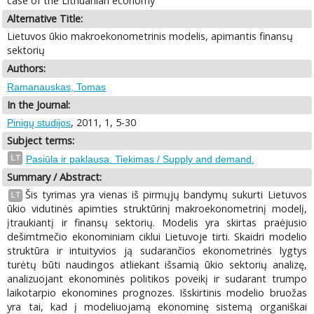
case of the Lithuanian economy
Alternative Title:
Lietuvos ūkio makroekonometrinis modelis, apimantis finansų
sektorių
Authors:
Ramanauskas, Tomas
In the Journal:
, 2011, 1, 5-30
Pinigų studijos
Subject terms:
LT
Pasiūla ir paklausa. Tiekimas / Supply and demand.
Summary / Abstract:
Šis tyrimas yra vienas iš pirmųjų bandymų sukurti Lietuvos
LT
ūkio vidutinės apimties struktūrinį makroekonometrinį modelį,
įtraukiantį ir finansų sektorių. Modelis yra skirtas praėjusio
dešimtmečio ekonominiam ciklui Lietuvoje tirti. Skaidri modelio
struktūra ir intuityvios ją sudarančios ekonometrinės lygtys
turėtų būti naudingos atliekant išsamią ūkio sektorių analizę,
analizuojant ekonominės politikos poveikį ir sudarant trumpo
laikotarpio ekonomines prognozes. Išskirtinis modelio bruožas
yra tai, kad į modeliuojamą ekonominę sistemą organiškai