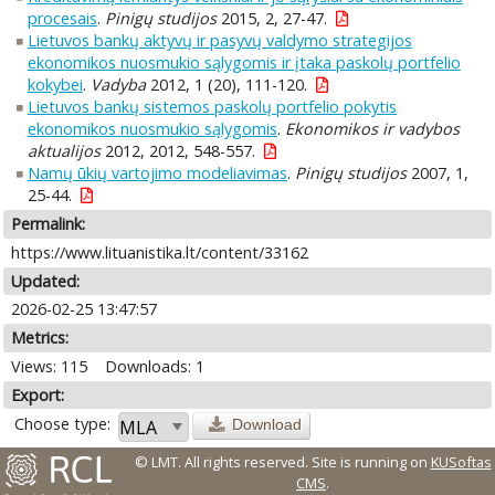
procesais
.
Pinigų studijos
2015, 2, 27-47.
Lietuvos bankų aktyvų ir pasyvų valdymo strategijos
ekonomikos nuosmukio sąlygomis ir įtaka paskolų portfelio
kokybei
.
Vadyba
2012, 1 (20), 111-120.
Lietuvos bankų sistemos paskolų portfelio pokytis
ekonomikos nuosmukio sąlygomis
.
Ekonomikos ir vadybos
aktualijos
2012, 2012, 548-557.
Namų ūkių vartojimo modeliavimas
.
Pinigų studijos
2007, 1,
25-44.
Permalink:
https://www.lituanistika.lt/content/33162
Updated:
2026-02-25 13:47:57
Metrics:
Views: 115
Downloads: 1
Export:
Choose type:
Download
© LMT. All rights reserved.
Site is running on
KUSoftas
CMS
.