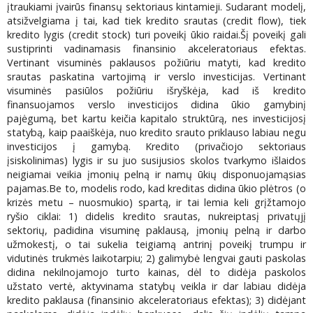
įtraukiami įvairūs finansų sektoriaus kintamieji. Sudarant modelį,
atsižvelgiama į tai, kad tiek kredito srautas (credit flow), tiek
kredito lygis (credit stock) turi poveikį ūkio raidai.Šį poveikį gali
sustiprinti vadinamasis finansinio akceleratoriaus efektas.
Vertinant visuminės paklausos požiūriu matyti, kad kredito
srautas paskatina vartojimą ir verslo investicijas. Vertinant
visuminės pasiūlos požiūriu išryškėja, kad iš kredito
finansuojamos verslo investicijos didina ūkio gamybinį
pajėgumą, bet kartu keičia kapitalo struktūrą, nes investicijosį
statybą, kaip paaiškėja, nuo kredito srauto priklauso labiau negu
investicijos į gamybą. Kredito (privačiojo sektoriaus
įsiskolinimas) lygis ir su juo susijusios skolos tvarkymo išlaidos
neigiamai veikia įmonių pelną ir namų ūkių disponuojamąsias
pajamas.Be to, modelis rodo, kad kreditas didina ūkio plėtros (o
krizės metu – nuosmukio) spartą, ir tai lemia keli grįžtamojo
ryšio ciklai: 1) didelis kredito srautas, nukreiptasį privatųjį
sektorių, padidina visuminę paklausą, įmonių pelną ir darbo
užmokestį, o tai sukelia teigiamą antrinį poveikį trumpu ir
vidutinės trukmės laikotarpiu; 2) galimybė lengvai gauti paskolas
didina nekilnojamojo turto kainas, dėl to didėja paskolos
užstato vertė, aktyvinama statybų veikla ir dar labiau didėja
kredito paklausa (finansinio akceleratoriaus efektas); 3) didėjant