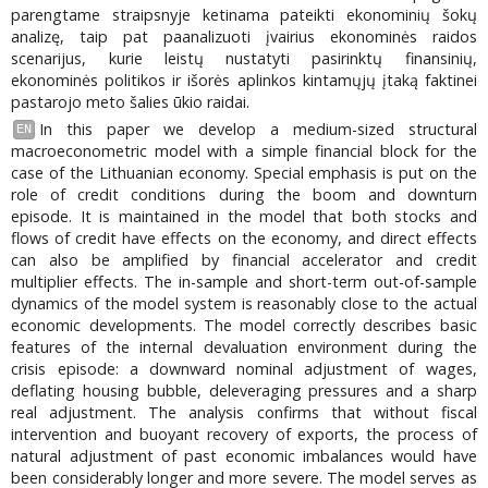
parengtame straipsnyje ketinama pateikti ekonominių šokų
analizę, taip pat paanalizuoti įvairius ekonominės raidos
scenarijus, kurie leistų nustatyti pasirinktų finansinių,
ekonominės politikos ir išorės aplinkos kintamųjų įtaką faktinei
pastarojo meto šalies ūkio raidai.
In this paper we develop a medium-sized structural
EN
macroeconometric model with a simple financial block for the
case of the Lithuanian economy. Special emphasis is put on the
role of credit conditions during the boom and downturn
episode. It is maintained in the model that both stocks and
flows of credit have effects on the economy, and direct effects
can also be amplified by financial accelerator and credit
multiplier effects. The in-sample and short-term out-of-sample
dynamics of the model system is reasonably close to the actual
economic developments. The model correctly describes basic
features of the internal devaluation environment during the
crisis episode: a downward nominal adjustment of wages,
deflating housing bubble, deleveraging pressures and a sharp
real adjustment. The analysis confirms that without fiscal
intervention and buoyant recovery of exports, the process of
natural adjustment of past economic imbalances would have
been considerably longer and more severe. The model serves as