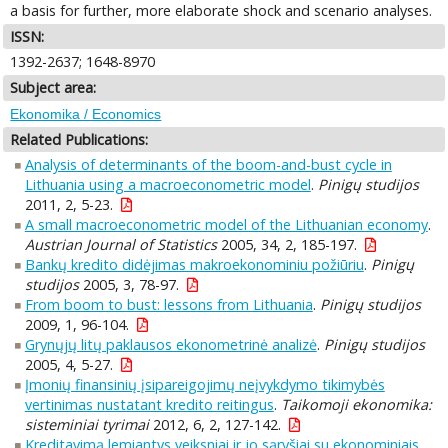
a basis for further, more elaborate shock and scenario analyses.
ISSN:
1392-2637; 1648-8970
Subject area:
Ekonomika / Economics
Related Publications:
Analysis of determinants of the boom-and-bust cycle in
Lithuania using a macroeconometric model
.
Pinigų studijos
2011, 2, 5-23.
A small macroeconometric model of the Lithuanian economy
.
Austrian Journal of Statistics
2005, 34, 2, 185-197.
Bankų kredito didėjimas makroekonominiu požiūriu
.
Pinigų
studijos
2005, 3, 78-97.
From boom to bust: lessons from Lithuania
.
Pinigų studijos
2009, 1, 96-104.
Grynųjų litų paklausos ekonometrinė analizė
.
Pinigų studijos
2005, 4, 5-27.
Įmonių finansinių įsipareigojimų neįvykdymo tikimybės
vertinimas nustatant kredito reitingus
.
Taikomoji ekonomika:
sisteminiai tyrimai
2012, 6, 2, 127-142.
Kreditavimą lemiantys veiksniai ir jo sąryšiai su ekonominiais