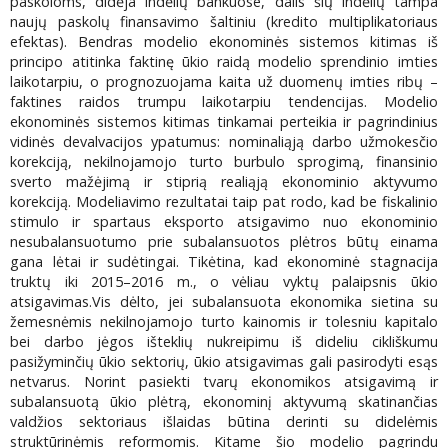
paskoloms, didėja indėlių bankuose, dalis šių indėlių tampa
naujų paskolų finansavimo šaltiniu (kredito multiplikatoriaus
efektas). Bendras modelio ekonominės sistemos kitimas iš
principo atitinka faktinę ūkio raidą modelio sprendinio imties
laikotarpiu, o prognozuojama kaita už duomenų imties ribų –
faktines raidos trumpu laikotarpiu tendencijas. Modelio
ekonominės sistemos kitimas tinkamai perteikia ir pagrindinius
vidinės devalvacijos ypatumus: nominaliąją darbo užmokesčio
korekciją, nekilnojamojo turto burbulo sprogimą, finansinio
sverto mažėjimą ir stiprią realiąją ekonominio aktyvumo
korekciją. Modeliavimo rezultatai taip pat rodo, kad be fiskalinio
stimulo ir spartaus eksporto atsigavimo nuo ekonominio
nesubalansuotumo prie subalansuotos plėtros būtų einama
gana lėtai ir sudėtingai. Tikėtina, kad ekonominė stagnacija
truktų iki 2015–2016 m., o vėliau vyktų palaipsnis ūkio
atsigavimas.Vis dėlto, jei subalansuota ekonomika sietina su
žemesnėmis nekilnojamojo turto kainomis ir tolesniu kapitalo
bei darbo jėgos išteklių nukreipimu iš dideliu cikliškumu
pasižyminčių ūkio sektorių, ūkio atsigavimas gali pasirodyti esąs
netvarus. Norint pasiekti tvarų ekonomikos atsigavimą ir
subalansuotą ūkio plėtrą, ekonominį aktyvumą skatinančias
valdžios sektoriaus išlaidas būtina derinti su didelėmis
struktūrinėmis reformomis. Kitame šio modelio pagrindu