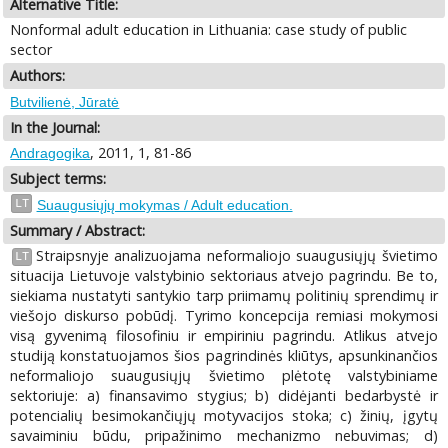
Alternative Title:
Nonformal adult education in Lithuania: case study of public
sector
Authors:
Butvilienė, Jūratė
In the Journal:
, 2011, 1, 81-86
Andragogika
Subject terms:
LT
Suaugusiųjų mokymas / Adult education.
Summary / Abstract:
Straipsnyje analizuojama neformaliojo suaugusiųjų švietimo
LT
situacija Lietuvoje valstybinio sektoriaus atvejo pagrindu. Be to,
siekiama nustatyti santykio tarp priimamų politinių sprendimų ir
viešojo diskurso pobūdį. Tyrimo koncepcija remiasi mokymosi
visą gyvenimą filosofiniu ir empiriniu pagrindu. Atlikus atvejo
studiją konstatuojamos šios pagrindinės kliūtys, apsunkinančios
neformaliojo suaugusiųjų švietimo plėtotę valstybiniame
sektoriuje: a) finansavimo stygius; b) didėjanti bedarbystė ir
potencialių besimokančiųjų motyvacijos stoka; c) žinių, įgytų
savaiminiu būdu, pripažinimo mechanizmo nebuvimas; d)