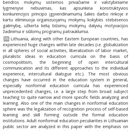
bendros mokymų sistemos privačiame ir valstybiniame
lygmenyse nebuvimas, kas apsunkina konstruktyvios
konkurencijos principo įgyvendinamumą šalies darbo rinkoje ir
kartu eliminuoja organizuojamų mokymų kokybės stebėsenos
galimybę, užkerta kelią būsimų mokymų dalyvių motyvacijos
žadinimui ir siūlomų programų patrauklumui.
Lithuania, along with other Eastern European countries, has
EN
experienced huge changes within late decades (i.e. globalization
in all spheres of social activities, liberalization of labor market,
pluralistic ideas in education curricula on the basis of
cosmopolitism, the beginning of open intercultural
communication and its different approaches to the individual
experience, intercultural dialogue etc.). The most obvious
changes have occurred in the education system in general,
especially nonformal education curricula has experienced
unprecedented changes, i.e. a large step from broad subject
teaching to quite narrow and more specific fields analyzing and
learning. Also one of the main changes in nonformal education
sphere was the legalization of recognition process of self-based
learning and skill forming outside the formal education
institutions. Adult nonformal education peculiarities in Lithuanian
public sector are analyzed in this paper with the emphasis on