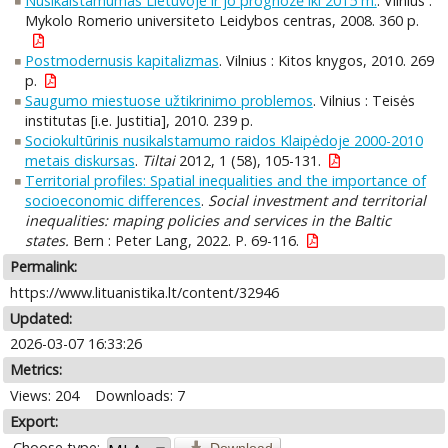
Nusikalstamumas Lietuvoje ir jo prognozė iki 2015 m.
. Vilnius :
Mykolo Romerio universiteto Leidybos centras, 2008. 360 p.
Postmodernusis kapitalizmas
. Vilnius : Kitos knygos, 2010. 269
p.
Saugumo miestuose užtikrinimo problemos
. Vilnius : Teisės
institutas [i.e. Justitia], 2010. 239 p.
Sociokultūrinis nusikalstamumo raidos Klaipėdoje 2000-2010
metais diskursas
.
Tiltai
2012, 1 (58), 105-131.
Territorial profiles: Spatial inequalities and the importance of
socioeconomic differences
.
Social investment and territorial
inequalities: maping policies and services in the Baltic
states.
Bern : Peter Lang, 2022. P. 69-116.
Permalink:
https://www.lituanistika.lt/content/32946
Updated:
2026-03-07 16:33:26
Metrics:
Views: 204
Downloads: 7
Export:
Choose type: