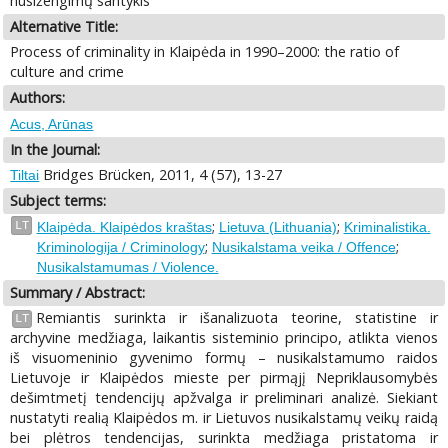
nusižengimų santykis
Alternative Title:
Process of criminality in Klaipėda in 1990–2000: the ratio of
culture and crime
Authors:
Acus, Arūnas
In the Journal:
Bridges Brücken, 2011, 4 (57), 13-27
Tiltai
Subject terms:
;
;
LT
Klaipėda. Klaipėdos kraštas
Lietuva (Lithuania)
Kriminalistika.
;
;
Kriminologija / Criminology
Nusikalstama veika / Offence
Nusikalstamumas / Violence.
Summary / Abstract:
Remiantis surinkta ir išanalizuota teorine, statistine ir
LT
archyvine medžiaga, laikantis sisteminio principo, atlikta vienos
iš visuomeninio gyvenimo formų – nusikalstamumo raidos
Lietuvoje ir Klaipėdos mieste per pirmąjį Nepriklausomybės
dešimtmetį tendencijų apžvalga ir preliminari analizė. Siekiant
nustatyti realią Klaipėdos m. ir Lietuvos nusikalstamų veikų raidą
bei plėtros tendencijas, surinkta medžiaga pristatoma ir