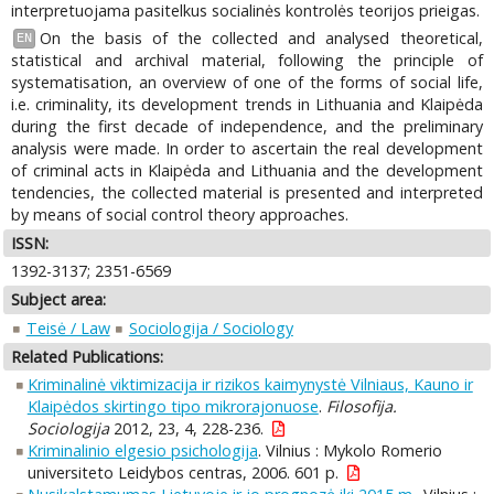
interpretuojama pasitelkus socialinės kontrolės teorijos prieigas.
On the basis of the collected and analysed theoretical,
EN
statistical and archival material, following the principle of
systematisation, an overview of one of the forms of social life,
i.e. criminality, its development trends in Lithuania and Klaipėda
during the first decade of independence, and the preliminary
analysis were made. In order to ascertain the real development
of criminal acts in Klaipėda and Lithuania and the development
tendencies, the collected material is presented and interpreted
by means of social control theory approaches.
ISSN:
1392-3137; 2351-6569
Subject area:
Teisė / Law
Sociologija / Sociology
Related Publications:
Kriminalinė viktimizacija ir rizikos kaimynystė Vilniaus, Kauno ir
Klaipėdos skirtingo tipo mikrorajonuose
.
Filosofija.
Sociologija
2012, 23, 4, 228-236.
Kriminalinio elgesio psichologija
. Vilnius : Mykolo Romerio
universiteto Leidybos centras, 2006. 601 p.