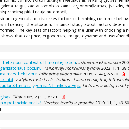
mpirinio tyrimo, skirto nustatyti svarbiausias veiksnių grupes, lemi
s, galima teigti, kad automobilio kaina, ergonomiškumas, įvaizdis, d
sisprendimą pirkti naują automobilį.
iour in general and discusses factors determining customer behavi
 influencing the situation. Empirical study about factors determin
 performed. The key sets of factors helping the user with choosing a 
s shows that car price, ergonomics, image, dynamic and user-friend
r behaviour: context of Euro integration
.
Inžinerinė ekonomika
2006
ganizatoriaus požiūriu
.
Taikomieji moksliniai tyrimai
2022, 1, 1, 38-
consumers' behaviour
.
Inžinerinė ekonomika
2005, 2 (42), 62-70.
iksniai
.
Vadybos mokslas ir studijos - kaimo verslų ir jų infrastruk
eapibrėžtumo sąlygomis: NT rinkos atvejis
.
Lietuvos aukštųjų moky
imybės
.
Tiltai
2005, 2 (31), 83-90.
io potencialo analizė
.
Verslas: teorija ir praktika
2010, 11, 1, 49-60
4