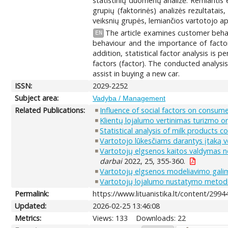
statistinių duomenų analizė. Remiantis e
grupių (faktorinės) analizės rezultatai
veiksnių grupės, lemiančios vartotojo ap
The article examines customer behav
EN
behaviour and the importance of factors
addition, statistical factor analysis is
factors (factor). The conducted analysi
assist in buying a new car.
ISSN:
2029-2252
Subject area:
Vadyba / Management
Related Publications:
Influence of social factors on consume
Klientų lojalumo vertinimas turizmo or
Statistical analysis of milk products 
Vartotojo lūkesčiams darantys įtaką ve
Vartotojų elgsenos kaitos valdymas n
darbai
2022, 25, 355-360.
Vartotojų elgsenos modeliavimo gal
Vartotojų lojalumo nustatymo metodin
Permalink:
https://www.lituanistika.lt/content/2994
Updated:
2026-02-25 13:46:08
Metrics:
Views: 133
Downloads: 22