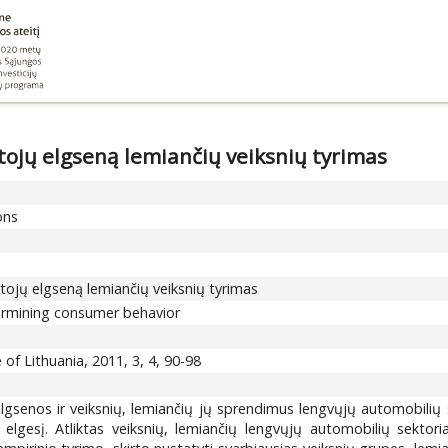
otojų elgseną lemiančių veiksnių tyrimas
ons
otojų elgseną lemiančių veiksnių tyrimas
etermining consumer behavior
 of Lithuania, 2011, 3, 4, 90-98
lgsenos ir veiksnių, lemiančių jų sprendimus lengvųjų automobilių
elgesį. Atliktas veiksnių, lemiančių lengvųjų automobilių sektoria