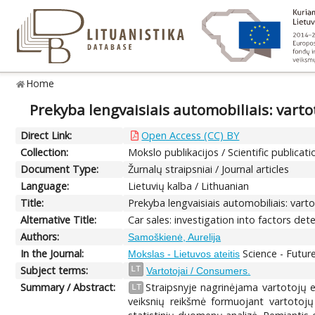
Home
Prekyba lengvaisiais automobiliais: vart
Direct Link:
Open Access (CC) BY
Collection:
Mokslo publikacijos / Scientific publicati
Document Type:
Žurnalų straipsniai / Journal articles
Language:
Lietuvių kalba / Lithuanian
Title:
Prekyba lengvaisiais automobiliais: vart
Alternative Title:
Car sales: investigation into factors d
Authors:
Samoškienė, Aurelija
In the Journal:
Science - Future
Mokslas - Lietuvos ateitis
Subject terms:
LT
Vartotojai / Consumers.
Summary / Abstract:
Straipsnyje nagrinėjama vartotojų e
LT
veiksnių reikšmė formuojant vartotojų 