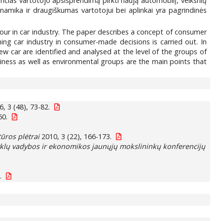
ančias vartotojo apsisprendimą pirkti naują automobilį, veiksnių
inamika ir draugiškumas vartotojui bei aplinkai yra pagrindinės
our in car industry. The paper describes a concept of consumer
ing car industry in consumer-made decisions is carried out. In
new car are identified and analysed at the level of the groups of
liness as well as environmental groups are the main points that
, 3 (48), 73-82.
50.
tūros plėtrai
2010, 3 (22), 166-173.
klų vadybos ir ekonomikos jaunųjų mokslininkų konferencijų
.