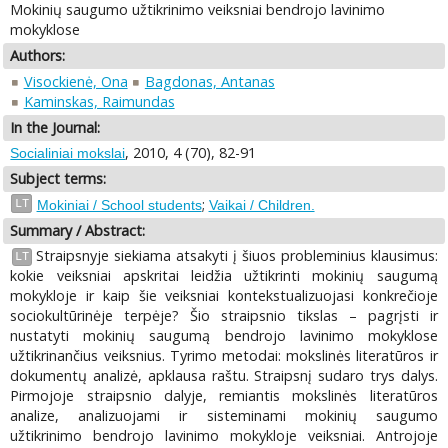
Mokinių saugumo užtikrinimo veiksniai bendrojo lavinimo
mokyklose
Authors:
Visockienė, Ona
Bagdonas, Antanas
Kaminskas, Raimundas
In the Journal:
, 2010, 4 (70), 82-91
Socialiniai mokslai
Subject terms:
;
LT
Mokiniai / School students
Vaikai / Children.
Summary / Abstract:
Straipsnyje siekiama atsakyti į šiuos probleminius klausimus:
LT
kokie veiksniai apskritai leidžia užtikrinti mokinių saugumą
mokykloje ir kaip šie veiksniai kontekstualizuojasi konkrečioje
sociokultūrinėje terpėje? Šio straipsnio tikslas – pagrįsti ir
nustatyti mokinių saugumą bendrojo lavinimo mokyklose
užtikrinančius veiksnius. Tyrimo metodai: mokslinės literatūros ir
dokumentų analizė, apklausa raštu. Straipsnį sudaro trys dalys.
Pirmojoje straipsnio dalyje, remiantis mokslinės literatūros
analize, analizuojami ir sisteminami mokinių saugumo
užtikrinimo bendrojo lavinimo mokykloje veiksniai. Antrojoje