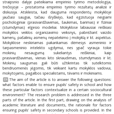
straipsnio dalyje pateikiama empirinio tyrimo metodologija,
trečiojoje – pristatoma empirinio tyrimo rezultatų analizė ir
diskusija. Atskleista, kad dauguma respondentų mokykloje
jaučiasi saugiai, tačiau išryškėjo, kad egzistuoja neigiami
psichologiniai (prasivardžiavimas, šaukimas, barimas) ir fiziniai
(stumdymas) elgesio modeliai. Mokyklose labiausiai reiškiasi
mokyklos veiklos organizavimo veiksnys, pabrėžiant vaizdo
kamerų, pašalinių asmenų nepatekimo į mokyklą ir kt. aspektus.
Mokyklose neskiriamas pakankamas dėmesys asmeninio ir
tarpasmeninio intelekto ugdymui, nes ypač vyrauja tokie
mokinių nesaugumą sukeliantys reiškiniai, kaip
prasivardžiavimas, vienas kito skriaudimas, stumdymasis ir kt.
Mokinių saugumas gali būti užtikrintas tik sutelktomis
bendruomenės jėgomis, tik veikiant kartu mokyklos vadovui,
mokytojams, pagalbos specialistams, tėvams ir mokiniams.
The aim of the article is to answer the following questions:
EN
what factors enable to ensure pupils' safety in school and how
these particular factors contextualize in a certain sociocultural
environment? The research problem is addressed in the three
parts of the article. In the first part, drawing on the analysis of
academic literature and documents, the rationale for factors
ensuring pupils' safety in secondary schools is provided. In the