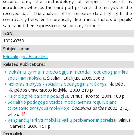
second part, the methodology of empirical research is
introduced, whereas the third part presents the analysis of the
received data. The analysis of the research data highlights the
controversy between theoretically determined factors of pupils'
safety and their expression in secondary schools.
ISSN:
1392-0758
Subject area:
Edukologija / Education
Related Publications:
Mokslinių tyrimų metodologija ir metodai: (edukologija ir kiti
socialiniai mokslai).
. Šiauliai : Lucilijus, 2005. 398 p.
Nenoras mokytis - socialinis pedagoginis reiškinys
. Klaipėda :
Klaipėdos universiteto leidykla, 2000. 219 p.
Psichologinė parama paaugliui
. Vilnius : Kronta, 2001. 183 p.
Socialinio pedagogo veiklos modeliavimas reguliuojant
tarpusavio santykius mokykloje
.
Socialinis darbas
2002, 2 (2),
64-72.
Vengiančių lankyti mokyklą vaikų problemos ir poreikiai
. Vilnius
: Garnelis, 2006. 151 p.
Permalink: