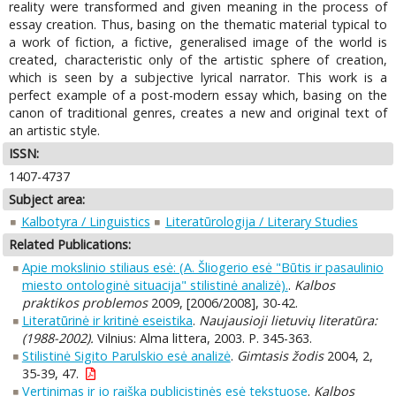
reality were transformed and given meaning in the process of
essay creation. Thus, basing on the thematic material typical to
a work of fiction, a fictive, generalised image of the world is
created, characteristic only of the artistic sphere of creation,
which is seen by a subjective lyrical narrator. This work is a
perfect example of a post-modern essay which, basing on the
canon of traditional genres, creates a new and original text of
an artistic style.
ISSN:
1407-4737
Subject area:
Kalbotyra / Linguistics
Literatūrologija / Literary Studies
Related Publications:
Apie mokslinio stiliaus esė: (A. Šliogerio esė "Būtis ir pasaulinio
miesto ontologinė situacija" stilistinė analizė).
.
Kalbos
praktikos problemos
2009, [2006/2008], 30-42.
Literatūrinė ir kritinė eseistika
.
Naujausioji lietuvių literatūra:
(1988-2002).
Vilnius: Alma littera, 2003. P. 345-363.
Stilistinė Sigito Parulskio esė analizė
.
Gimtasis žodis
2004, 2,
35-39, 47.
Vertinimas ir jo raiška publicistinės esė tekstuose
.
Kalbos