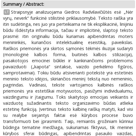
Summary / Abstract:
Straipsnyje analizuojama Giedros Radvilavičiūtės esė „Nėr
LT
vyrų, neverk“ funkcinė stilistinė priklausomybė. Teksto raiška yra
itin sudėtinga, nes juo yra perteikiama ne tik eksplikacinė, linijiniu
būdu išdėstyta informacija, tačiau ir implicitinė, slaptoji teksto
prasmė: itin originaliu būdu kuriamas apibendrintas moters
menininkės, kuriančios intelektualinę eseistiką, paveikslas.
Raiškos priemonės yra skirtos sąmonės tėkmės iliuzijai sudaryti
(monologinė kalbos forma, buitinės kalbos stilizacija),
pasakotojos emocinei būklei ir kankinančioms problemoms
pavaizduoti („kapota“ sintaksė, vaizdo perkėlimo figūros,
samprotavimai). Tokiu būdu atsiverianti potekstė yra estetinės
meninio teksto idėjos, skiriančios meninį tekstą nuo nemeninio,
pagrindas. Vadinasi, tekste vartojamos kalbinės raiškos
priemonės yra estetiškai motyvuotos, pasižymi individualumu,
vaizdingumu ir įtaigumu. Toks skaitytojo emocijas veikiantis ir
vaizduotę sužadinantis teksto organizavimo būdas atlieka
estetinę funkciją. Įvertinus teksto kalbinę raišką matyti, kad visi
su realybe siejantys faktai esė kūrybos procese buvo
transformuoti bei įprasminti. Taip, remiantis grožiniam kūriniui
būdinga tematine medžiaga, sukuriamas fiktyvus, tik meninei
kūrybos sferai būdingas, apibendrintas pasaulio vaizdas,