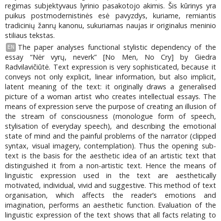
regimas subjektyvaus lyrinio pasakotojo akimis. Šis kūrinys yra
puikus postmodernistinės esė pavyzdys, kuriame, remiantis
tradicinių žanrų kanonu, sukuriamas naujas ir originalus meninio
stiliaus tekstas.
The paper analyses functional stylistic dependency of the
EN
essay “Nėr vyrų, neverk” [No Men, No Cry] by Giedra
Radvilavičiūtė. Text expression is very sophisticated, because it
conveys not only explicit, linear information, but also implicit,
latent meaning of the text: it originally draws a generalised
picture of a woman artist who creates intellectual essays. The
means of expression serve the purpose of creating an illusion of
the stream of consciousness (monologue form of speech,
stylisation of everyday speech), and describing the emotional
state of mind and the painful problems of the narrator (clipped
syntax, visual imagery, contemplation). Thus the opening sub-
text is the basis for the aesthetic idea of an artistic text that
distinguished it from a non-artistic text. Hence the means of
linguistic expression used in the text are aesthetically
motivated, individual, vivid and suggestive. This method of text
organisation, which affects the reader’s emotions and
imagination, performs an aesthetic function. Evaluation of the
linguistic expression of the text shows that all facts relating to