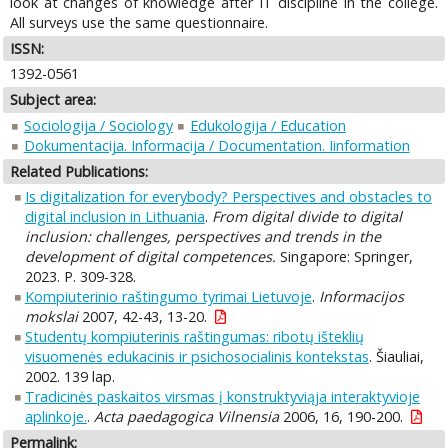
look at changes of knowledge after IT discipline in the college.
All surveys use the same questionnaire.
ISSN:
1392-0561
Subject area:
Sociologija / Sociology
Edukologija / Education
Dokumentacija. Informacija / Documentation. Iinformation
Related Publications:
Is digitalization for everybody? Perspectives and obstacles to
digital inclusion in Lithuania
.
From digital divide to digital
inclusion: challenges, perspectives and trends in the
development of digital competences.
Singapore: Springer,
2023. P. 309-328.
Kompiuterinio raštingumo tyrimai Lietuvoje
.
Informacijos
mokslai
2007, 42-43, 13-20.
Studentų kompiuterinis raštingumas: ribotų išteklių
visuomenės edukacinis ir psichosocialinis kontekstas
. Šiauliai,
2002. 139 lap.
Tradicinės paskaitos virsmas į konstruktyviąja interaktyvioje
aplinkoje.
.
Acta paedagogica Vilnensia
2006, 16, 190-200.
Permalink: