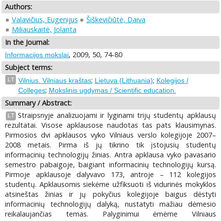
Authors:
Valavičius, Eugenijus
Šiškevičiūtė, Daiva
Miliauskaitė, Jolanta
In the Journal:
, 2009, 50, 74-80
Informacijos mokslai
Subject terms:
;
;
LT
Vilnius. Vilniaus kraštas
Lietuva (Lithuania)
Kolegijos /
;
Colleges
Mokslinis ugdymas / Scientific education.
Summary / Abstract:
Straipsnyje analizuojami ir lyginami trijų studentų apklausų
LT
rezultatai. Visose apklausose naudotas tas pats klausimynas.
Pirmosios dvi apklausos vyko Vilniaus verslo kolegijoje 2007–
2008 metais. Pirma iš jų tikrino tik įstojusių studentų
informacinių technologijų žinias. Antra apklausa vyko pavasario
semestro pabaigoje, baigiant informacinių technologijų kursą.
Pirmoje apklausoje dalyvavo 173, antroje – 112 kolegijos
studentų. Apklausomis siekėme užfiksuoti iš vidurinės mokyklos
atsineštas žinias ir jų pokyčius kolegijoje baigus dėstyti
informacinių technologijų dalyką, nustatyti mažiau dėmesio
reikalaujančias temas. Palyginimui ėmėme Vilniaus