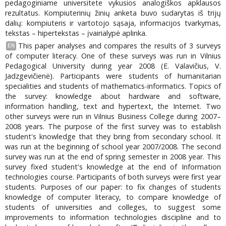
pedagoginiame universitete vykusios analogiškos apklausos
rezultatus. Kompiuterinių žinių anketa buvo sudarytas iš trijų
dalių: kompiuteris ir vartotojo sąsaja, informacijos tvarkymas,
tekstas – hipertekstas – įvairialypė aplinka.
This paper analyses and compares the results of 3 surveys
EN
of computer literacy. One of these surveys was run in Vilnius
Pedagogical University during year 2008 (E. Valavičius, V.
Jadzgevičienė). Participants were students of humanitarian
specialities and students of mathematics-informatics. Topics of
the survey: knowledge about hardware and software,
information handling, text and hypertext, the Internet. Two
other surveys were run in Vilnius Business College during 2007–
2008 years. The purpose of the first survey was to establish
student's knowledge that they bring from secondary school. It
was run at the beginning of school year 2007/2008. The second
survey was run at the end of spring semester in 2008 year. This
survey fixed student's knowledge at the end of Information
technologies course. Participants of both surveys were first year
students. Purposes of our paper: to fix changes of students
knowledge of computer literacy, to compare knowledge of
students of universities and colleges, to suggest some
improvements to information technologies discipline and to