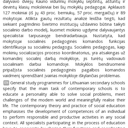
dalyvavo dviejų Kauno vidurinių mokyklų septintų, aštuntų ir
devintų klasių moksleiviai bei šių mokyklų pedagogai. Apklausti
127 mokiniai (iš jų 43 proc. berniukų, 57 proc. mergaičių) ir 89
mokytojai. Atlikta gautų rezultatų analizė leidžia teigti, kad
siekiant pagrindinio švietimo institucijų uždavinio būtina taikyti
socialinio darbo modelį, kuomet mokinio ugdyme dalyvaujantys
specialistai tarpusavyje bendradarbiauja. Nustatyta, kad
mokytojai socialinės pedagoginės komandos funkcijas
identifikuoja su socialiniu pedagogu. Socialinis pedagogas, kaip
mokinių socializacijos proceso koordinatorius, yra atsakingas už
komandinį socialinį darbą mokykloje, jis turėtų vadovauti
socialiniam darbui komandoje. Mokyklos bendruomenė
pripažįsta socialinės pedagoginės pagalbos komandos
vaidmenį sprendžiant įvairias mokykloje iškylančias problemas.
General study programmes for Lithuanian secondary schools
EN
specify that the main task of contemporary schools is to
educate a personality able to solve social problems, meet
challenges of the modern world and meaningfully realise their
life. The contemporary theory and practice of social education
emphasises the development of competences of an individual
to perform responsible and productive activities in any social
context. All specialists participating in the process of education