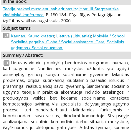
In the Book:
Teorija praksei mūsdienu sabiedribas izglitiba: III Starptautiskā
. P. 180-184.. Rīga: Rīgas Pedagoģijas un
zinātniskā konference
izglītības vadības augstskola, 2006
Subject terms:
;
;
;
LT
Kaunas. Kauno kraštas
Lietuva (Lithuania)
Mokykla / School
;
Socialinė pagalba. Globa / Social assistance. Care
Socialinis
ugdymas / Social education.
Summary / Abstract:
Lietuvos vidurinių mokyklų bendrosios programos numato,
LT
kad pagrindinė šiandieninės mokyklos užduotis yra ugdyti
asmenybę, galinčią spręsti socialiniame gyvenime kylančias
problemas, drąsiai sutinkančią šiuolaikinio pasaulio iššūkius ir
prasmingai realizuojančią savo gyvenimą. Šiandieninio socialinio
ugdymo teorija ir praktika akcentuoja individo atsakingos ir
produktyvios veiklos bet kokiame socialiniame kontekste
kompetencijos lavinimą. Visi specialistai, dalyvaujantys ugdymo
procese, turi bendradarbiauti dalindamiesi funkcijomis ir
koordinuodami savo veiklas, dirbdami komandoje. Straipsnyje
analizuojama socialinio komandinio darbo situacija mokykloje,
išryškinamos jo plėtojimo galimybės. Atliktas tyrimas, kuriame