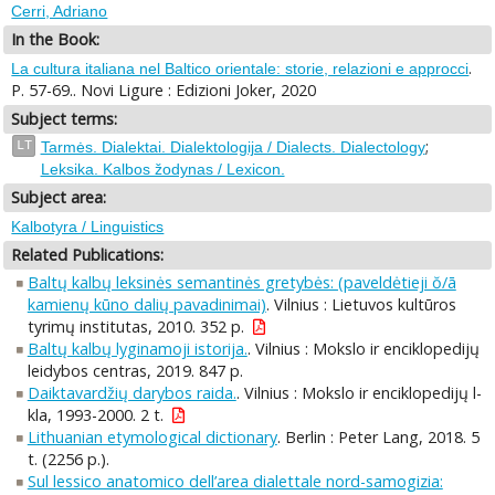
Cerri, Adriano
In the Book:
.
La cultura italiana nel Baltico orientale: storie, relazioni e approcci
P. 57-69.. Novi Ligure : Edizioni Joker, 2020
Subject terms:
;
LT
Tarmės. Dialektai. Dialektologija / Dialects. Dialectology
Leksika. Kalbos žodynas / Lexicon.
Subject area:
Kalbotyra / Linguistics
Related Publications:
Baltų kalbų leksinės semantinės gretybės: (paveldėtieji ŏ/ā
kamienų kūno dalių pavadinimai)
. Vilnius : Lietuvos kultūros
tyrimų institutas, 2010. 352 p.
Baltų kalbų lyginamoji istorija.
. Vilnius : Mokslo ir enciklopedijų
leidybos centras, 2019. 847 p.
Daiktavardžių darybos raida.
. Vilnius : Mokslo ir enciklopedijų l-
kla, 1993-2000. 2 t.
Lithuanian etymological dictionary
. Berlin : Peter Lang, 2018. 5
t. (2256 p.).
Sul lessico anatomico dell’area dialettale nord-samogizia: