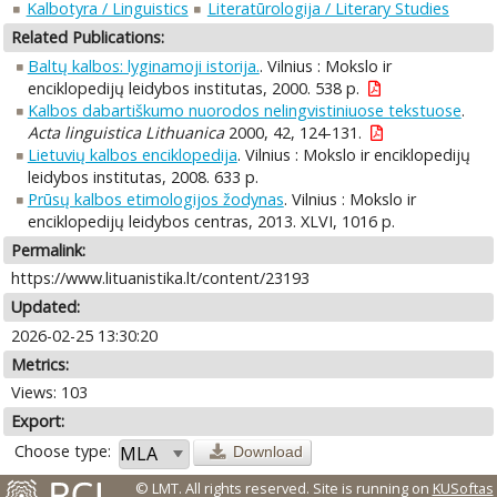
Kalbotyra / Linguistics
Literatūrologija / Literary Studies
Related Publications:
Baltų kalbos: lyginamoji istorija.
. Vilnius : Mokslo ir
enciklopedijų leidybos institutas, 2000. 538 p.
Kalbos dabartiškumo nuorodos nelingvistiniuose tekstuose
.
Acta linguistica Lithuanica
2000, 42, 124-131.
Lietuvių kalbos enciklopedija
. Vilnius : Mokslo ir enciklopedijų
leidybos institutas, 2008. 633 p.
Prūsų kalbos etimologijos žodynas
. Vilnius : Mokslo ir
enciklopedijų leidybos centras, 2013. XLVI, 1016 p.
Permalink:
https://www.lituanistika.lt/content/23193
Updated:
2026-02-25 13:30:20
Metrics:
Views: 103
Export:
Choose type:
Download
© LMT. All rights reserved.
Site is running on
KUSoftas