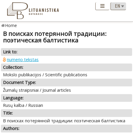
Home
В поисках потерянной традиции:
поэтическая балтистика
Link to:
numerio tekstas
Collection:
Mokslo publikacijos / Scientific publications
Document Type:
Žurnalų straipsniai / Journal articles
Language:
Rusų kalba / Russian
Title:
В поисках потерянной традиции: поэтическая балтистика
Authors: