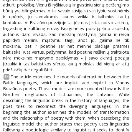
atkurti prokalbę. Vienu iš ryškiausių lingvistinių sienų peržengimo
būdų yra bilingvizmas, o tai savaip susiję su valstybių sostinėmis
ir upėmis, jų santakomis, kurios veikia ir kalbinius tautų
kontaktus. V. Braziūno poezijoje tai įėjimas į kitą, nors ir artimą,
lingvistinę ir kultūrinę erdvę. Išnagrinėjęs poeziją šiuo aspektu,
autorius daro išvadą, kad mokslinį mąstymą galima ir reikia
papildyti meniniu mąstymu: taigi, anot jo, galima ne tik
mokslinė, bet ir poetinė (ar net meninė plačiąja prasme)
baltistika. Kita vertus, pažymima, kad poetinė reiškinių traktuotė
nėra mokslinio mąstymo papildymas – į savo akiratį poezija
įtraukia ir tas baltistikos sferas, kurių mokslas dėl vienų ar kitų
priežasčių dar negali ištirti.
The article examines the models of interaction between the
EN
Baltic languages, which are implicit and explicit in Vladas
Braziūnas poetry. Those models are more oriented towards the
Northern neighbours of Lithuanians, the Latvians. While
describing the linguistic break in the history of languages, the
poet tries to reconnect the diverging languages. In the
beginning the author examines the models of transformation
and the relationship of poetry with them. When describing the
linguistic model the author states that poetry uses linguistics
following a poetic logic: similarly to linguistics it seeks to identify