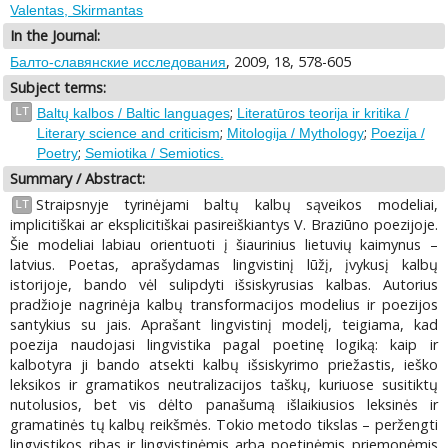
Valentas, Skirmantas
In the Journal:
, 2009, 18, 578-605
Балто-славянские исследования
Subject terms:
;
LT
Baltų kalbos / Baltic languages
Literatūros teorija ir kritika /
;
;
Literary science and criticism
Mitologija / Mythology
Poezija /
;
Poetry
Semiotika / Semiotics.
Summary / Abstract:
Straipsnyje tyrinėjami baltų kalbų sąveikos modeliai,
LT
implicitiškai ar eksplicitiškai pasireiškiantys V. Braziūno poezijoje.
Šie modeliai labiau orientuoti į šiaurinius lietuvių kaimynus –
latvius. Poetas, aprašydamas lingvistinį lūžį, įvykusį kalbų
istorijoje, bando vėl sulipdyti išsiskyrusias kalbas. Autorius
pradžioje nagrinėja kalbų transformacijos modelius ir poezijos
santykius su jais. Aprašant lingvistinį modelį, teigiama, kad
poezija naudojasi lingvistika pagal poetinę logiką: kaip ir
kalbotyra ji bando atsekti kalbų išsiskyrimo priežastis, ieško
leksikos ir gramatikos neutralizacijos taškų, kuriuose susitiktų
nutolusios, bet vis dėlto panašumą išlaikiusios leksinės ir
gramatinės tų kalbų reikšmės. Tokio metodo tikslas – peržengti
lingvistikos ribas ir lingvistinėmis arba poetinėmis priemonėmis