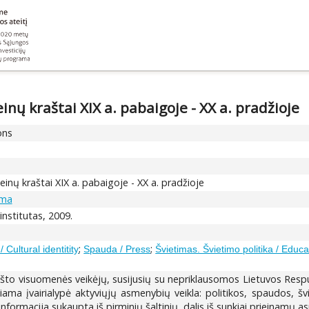
inų kraštai XIX a. pabaigoje - XX a. pradžioje
ons
einų kraštai XIX a. pabaigoje - XX a. pradžioje
lma
institutas, 2009.
;
;
/ Cultural identitity
Spauda / Press
Švietimas. Švietimo politika / Educa
rašto visuomenės veikėjų, susijusių su nepriklausomos Lietuvos Respu
rėpiama įvairialypė aktyviųjų asmenybių veikla: politikos, spaudos, 
nformacija sukaupta iš pirminių šaltinių, dalis iš sunkiai prieinamų 