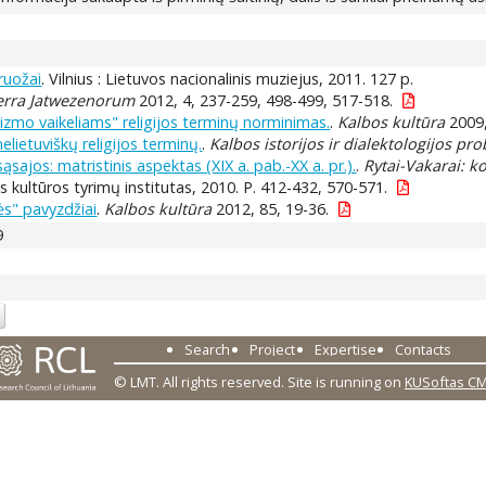
bruožai
. Vilnius : Lietuvos nacionalinis muziejus, 2011. 127 p.
erra Jatwezenorum
2012, 4, 237-259, 498-499, 517-518.
zmo vaikeliams" religijos terminų norminimas.
.
Kalbos kultūra
2009,
lietuviškų religijos terminų.
.
Kalbos istorijos ir dialektologijos pr
ąsajos: matristinis aspektas (XIX a. pab.-XX a. pr.).
.
Rytai-Vakarai: k
os kultūros tyrimų institutas, 2010. P. 412-432, 570-571.
ės" pavyzdžiai
.
Kalbos kultūra
2012, 85, 19-36.
9
Search
Project
Expertise
Contacts
© LMT. All rights reserved.
Site is running on
KUSoftas C