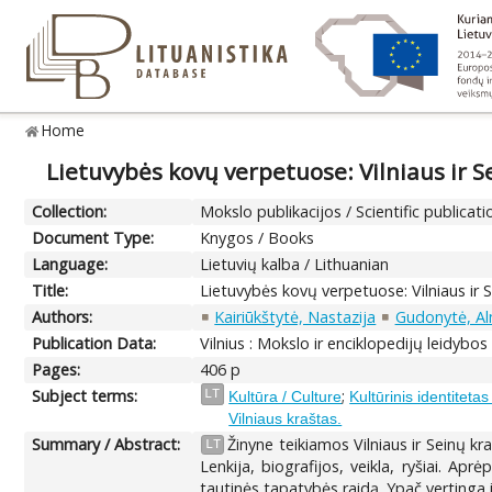
Home
Lietuvybės kovų verpetuose: Vilniaus ir Se
Collection:
Mokslo publikacijos / Scientific publicati
Document Type:
Knygos / Books
Language:
Lietuvių kalba / Lithuanian
Title:
Lietuvybės kovų verpetuose: Vilniaus ir S
Authors:
Kairiūkštytė, Nastazija
Gudonytė, A
Publication Data:
Vilnius : Mokslo ir enciklopedijų leidybos 
Pages:
406 p
Subject terms:
;
LT
Kultūra / Culture
Kultūrinis identitetas 
Vilniaus kraštas.
Summary / Abstract:
Žinyne teikiamos Vilniaus ir Seinų k
LT
Lenkija, biografijos, veikla, ryšiai. Ap
tautinės tapatybės raidą. Ypač vertinga i