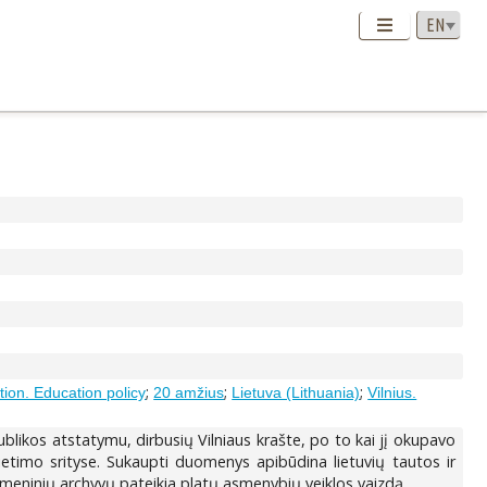
;
;
;
tion. Education policy
20 amžius
Lietuva (Lithuania)
Vilnius.
blikos atstatymu, dirbusių Vilniaus krašte, po to kai jį okupavo
švietimo srityse. Sukaupti duomenys apibūdina lietuvių tautos ir
asmeninių archyvų pateikia platų asmenybių veiklos vaizdą.