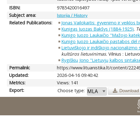
ISBN:
9785420016497
Subject area:
Istorija / History
Related Publications:
Jonas Vailokaitis: gyvenimo ir veiklos 
Kunigas Juozas Bakšys (1884-1925)
.
T
Kunigo Juozo Laukaičio "Mažojo kateki
Kunigo Juozo Laukaičio pastabos dėl ne
Lietuviškojo ir indiškojo nacionalizmo s
kultūros lietuvinimas.
Vilnius : Lietuv
Rygiškių Jono "Lietuvjų kalbos sintaks
Permalink:
https://www.lituanistika.lt/content/2224
Updated:
2026-04-16 09:40:42
Metrics:
Views: 141
Export:
Choose type:
Download