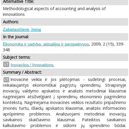
Alternative Title:
Methodological aspects of accounting and analysis of
innovations
Authors:
Zabielavičienė, Irena
In the Journal:
, 2009, 2 (15), 339-
Ekonomika ir vadyba: aktualijos ir perspektyvos
348
Subject terms:
LT
Inovacijos / Innovations.
Summary / Abstract:
Inovacinė veikla ir jos plėtojimas - sudėtingi procesai,
LT
reikalaujantys ekonomiškai pagrįstų sprendimų. Straipsnyje
inovacijų valdymo apskaitos ir analizės metodiniai klausimai
nagrinėjami atsižvelgiant į sprendimų ekonominio pagrindimo
kontekstą. Nagrinėjama inovacinės veiklos rezultato pripažinimo
įmonės turtu, išlaidų apskaitos klausimai, analizės informacinio
aprūpinimo problemos. Analizuojami metodiniai inovacijų
savikainos skaičiavimo klausimai. Pateiktos savikainos
kalkuliavimo problemos ir siūlomi jų sprendimo būdai.