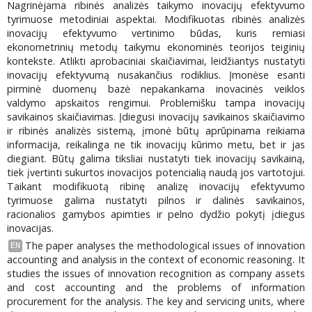
Nagrinėjama ribinės analizės taikymo inovacijų efektyvumo
tyrimuose metodiniai aspektai. Modifikuotas ribinės analizės
inovacijų efektyvumo vertinimo būdas, kuris remiasi
ekonometrinių metodų taikymu ekonominės teorijos teiginių
kontekste. Atlikti aprobaciniai skaičiavimai, leidžiantys nustatyti
inovacijų efektyvumą nusakančius rodiklius. Įmonėse esanti
pirminė duomenų bazė nepakankama inovacinės veiklos
valdymo apskaitos rengimui. Problemišku tampa inovacijų
savikainos skaičiavimas. Įdiegusi inovacijų savikainos skaičiavimo
ir ribinės analizės sistemą, įmonė būtų aprūpinama reikiama
informacija, reikalinga ne tik inovacijų kūrimo metu, bet ir jas
diegiant. Būtų galima tiksliai nustatyti tiek inovacijų savikainą,
tiek įvertinti sukurtos inovacijos potencialią naudą jos vartotojui.
Taikant modifikuotą ribinę analizę inovacijų efektyvumo
tyrimuose galima nustatyti pilnos ir dalinės savikainos,
racionalios gamybos apimties ir pelno dydžio pokytį įdiegus
inovacijas.
The paper analyses the methodological issues of innovation
EN
accounting and analysis in the context of economic reasoning. It
studies the issues of innovation recognition as company assets
and cost accounting and the problems of information
procurement for the analysis. The key and servicing units, where