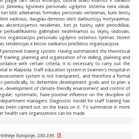
agal tam tikrus kriterijus, būtina atlikti esamos ir idealios
os Jūrininkų ligoninės personalo ugdymo sistema nėra ideali.
turi būti atliekamas formalus personalo vertinimas, kuris leistų
vertinti vadovus, daugiau dėmesio skirti darbuotojų motyvavimui,
iau akcentuojamos nesėkmės, bet jis turėtų vykti periodiškai,
ir perkvalifikavimo galimybės nederinamos su skyrių vadovais.
ūros organizacijos personalo ugdymo sistemos tyrimas. Norint
as tendencijas ir kitose sveikatos priežiūros organizacijose.
 of personnel training system. Having summarized the theoretical
f training, planning and organization of re-skilling, planning and
dance with certain criteria, it is necessary to carry out the
tal in Klaipėda. Staff education system in Seamen's Hospital in
he assessment system is not transparent, and therefore a formal
es periodically, to determine development goals and to plan a
re, development of climate-friendly environment and control of
gular, systematic, have positive influence on the discipline of
h department managers. Diagnostic model for staff training has
as been carried out on the basis on it. To summarize in more
her health care organizations can be made.
ntrinėje Europoje, 230-239.