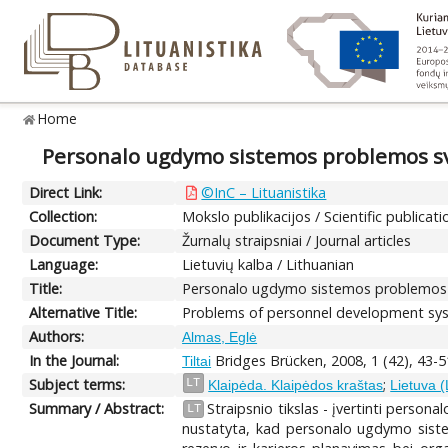
Home
Personalo ugdymo sistemos problemos sve
Direct Link:
©InC – Lituanistika
Collection:
Mokslo publikacijos / Scientific publicati
Document Type:
Žurnalų straipsniai / Journal articles
Language:
Lietuvių kalba / Lithuanian
Title:
Personalo ugdymo sistemos problemos sv
Alternative Title:
Problems of personnel development sys
Authors:
Almas, Eglė
In the Journal:
Bridges Brücken, 2008, 1 (42), 43-5
Tiltai
Subject terms:
;
LT
Klaipėda. Klaipėdos kraštas
Lietuva (
Summary / Abstract:
Straipsnio tikslas - įvertinti pers
LT
nustatyta, kad personalo ugdymo sistem