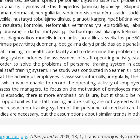
anizavimas. Siekiant spręsti personalo ugdymo sistemos problemas p
nalizę. Tyrimas atliktas Klaipėdos Jūrininkų ligoninėje. Klaipėd
ma neformaliai, nereguliariai, vertinimo sistema nėra skaidri, todėl 
veiklą, nustatyti tobulėjimo tikslus, planuoti karjerą. Ypač būtina 
s rezultatų kontrolei. Neformalus vertinimas yra epizodiškas, lab
jų drausmę ir darbo motyvaciją. Darbuotojų kvalifikacijos kėlimas 
 diagnostikos modelis ir remiantis juo atliktas sveikatos prieži
tyrimais patvirtintų duomenų, bet galima daryti prielaidas apie panaši
staff training for health care facility and to determine the problems
ining system includes the assessment of staff operating activity, staf
 order to solve the problems of personnel training system in accor
eal staff training system. The study was conducted in Seamen's Hospi
hat the activity of employees is assesses informally, irregularly, t
t, which would enable to record the operating activity of employe
to assess the managers, to focus on the motivation of employees mo
is episodic, there is more emphasis on failure, but it should be re
pportunities for staff training and re-skilling are not agreed wit
 research on training system of the personnel of medical care h
udies are necessary, but the assumptions about similar trends in ot
rganizacijoje
.
Tiltai. priedas
2003, 13, 1, Transformacijos Rytų ir Ce