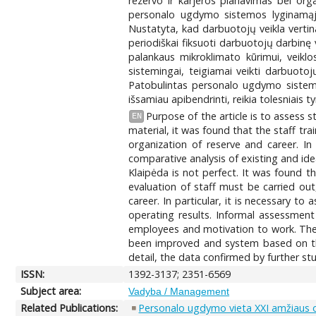
rezervo ir karjeros planavimas bei org
personalo ugdymo sistemos lyginamąją a
Nustatyta, kad darbuotojų veikla vertina
periodiškai fiksuoti darbuotojų darbinę 
palankaus mikroklimato kūrimui, veiklo
sistemingai, teigiamai veikti darbuoto
Patobulintas personalo ugdymo sistemos
išsamiau apibendrinti, reikia tolesniais 
Purpose of the article is to assess 
EN
material, it was found that the staff tra
organization of reserve and career. In
comparative analysis of existing and id
Klaipėda is not perfect. It was found t
evaluation of staff must be carried ou
career. In particular, it is necessary 
operating results. Informal assessment 
employees and motivation to work. The o
been improved and system based on the
detail, the data confirmed by further st
ISSN:
1392-3137; 2351-6569
Subject area:
Vadyba / Management
Related Publications:
Personalo ugdymo vieta XXI amžiaus o