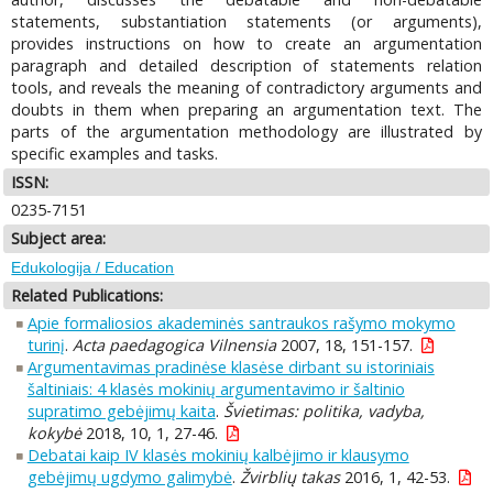
statements, substantiation statements (or arguments),
provides instructions on how to create an argumentation
paragraph and detailed description of statements relation
tools, and reveals the meaning of contradictory arguments and
doubts in them when preparing an argumentation text. The
parts of the argumentation methodology are illustrated by
specific examples and tasks.
ISSN:
0235-7151
Subject area:
Edukologija / Education
Related Publications:
Apie formaliosios akademinės santraukos rašymo mokymo
turinį
.
Acta paedagogica Vilnensia
2007, 18, 151-157.
Argumentavimas pradinėse klasėse dirbant su istoriniais
šaltiniais: 4 klasės mokinių argumentavimo ir šaltinio
supratimo gebėjimų kaita
.
Švietimas: politika, vadyba,
kokybė
2018, 10, 1, 27-46.
Debatai kaip IV klasės mokinių kalbėjimo ir klausymo
gebėjimų ugdymo galimybė
.
Žvirblių takas
2016, 1, 42-53.