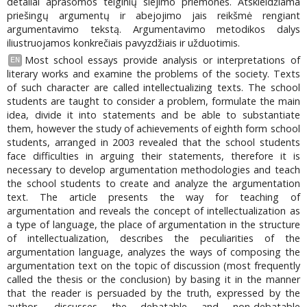
detaliai aprašomos teiginių siejimo priemonės. Atskleidžiama
priešingų argumentų ir abejojimo jais reikšmė rengiant
argumentavimo tekstą. Argumentavimo metodikos dalys
iliustruojamos konkrečiais pavyzdžiais ir užduotimis.
Most school essays provide analysis or interpretations of
EN
literary works and examine the problems of the society. Texts
of such character are called intellectualizing texts. The school
students are taught to consider a problem, formulate the main
idea, divide it into statements and be able to substantiate
them, however the study of achievements of eighth form school
students, arranged in 2003 revealed that the school students
face difficulties in arguing their statements, therefore it is
necessary to develop argumentation methodologies and teach
the school students to create and analyze the argumentation
text. The article presents the way for teaching of
argumentation and reveals the concept of intellectualization as
a type of language, the place of argumentation in the structure
of intellectualization, describes the peculiarities of the
argumentation language, analyzes the ways of composing the
argumentation text on the topic of discussion (most frequently
called the thesis or the conclusion) by basing it in the manner
that the reader is persuaded by the truth, expressed by the
author, discusses the debatable and non-debatable