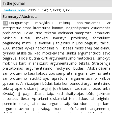
In the Journal:
, 2005, 1, 1-6; 2, 6-11; 3, 6-9
Gimtasis žodis
Summary / Abstract:
Daugumoje mokyklinių rašinių analizuojamas ar
LT
interpretuojamas literatūros kūrinys, nagrinėjamos visuomenės
problemos. Tokio tipo tekstai vadinami samprotaujamaisiais.
Mokiniai turėtų mokėti svarstyti problemą, formuluoti
pagrindinę mintį, ją skaidyti į teiginius ir juos pagrįsti, tačiau
2003 metais vykęs nacionalinis VIII klasės moksleivių pasiekimų
tyrimas atskleidė, kad moksleiviams sunku argumentuoti savo
teiginius. Todėl būtina kurti argumentavimo metodikas, išmokyti
mokinius kurti ir analizuoti argumentavimo tekstą. Straipsnyje
pristatomas argumentavimo mokymo būdas. Atskleidžiama
samprotavimo kaip kalbos tipo samprata, argumentavimo vieta
samprotavimo struktūroje, aprašomi argumentavimo kalbos
ypatumai. Analizuojami būdai, kaip komponuoti argumentavimo
tekstą apie diskusinį teiginį (dažniausiai vadinamu teze, arba
išvada), jį pagrindžiant taip, kad skaitytojas būtų įtikintas
autoriaus tiesa. Aptariami diskusiniai ir nediskusiniai teiginiai,
parėmimo teiginiai (arba argumentai). Nurodoma, kaip kurti
argumentavimo pastraipą, kurioje išdėstomi argumentai,