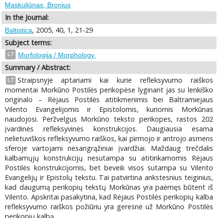
Maskuliūnas, Bronius
In the Journal:
, 2005, 40, 1, 21-29
Baltistica
Subject terms:
LT
Morfologija / Morphology.
Summary / Abstract:
Straipsnyje aptariami kai kurie refleksyvumo raiškos
LT
momentai Morkūno Postilės perikopėse lyginant jas su lenkiško
originalo – Rėjaus Postilės atitikmenimis bei Baltramiejaus
Vilento Evangelijomis ir Epistolomis, kuriomis Morkūnas
naudojosi. Peržvelgus Morkūno teksto perikopes, rastos 202
įvardinės refleksyvinės konstrukcijos. Daugiausia esama
nelietuviškos refleksyvumo raiškos, kai pirmojo ir antrojo asmens
sferoje vartojami nesangrąžiniai įvardžiai. Maždaug trečdalis
kalbamųjų konstrukcijų nesutampa su atitinkamomis Rėjaus
Postilės konstrukcijomis, bet beveik visos sutampa su Vilento
Evangelijų ir Epistolų tekstu. Tai patvirtina ankstesnius teiginius,
kad daugumą perikopių tekstų Morkūnas yra paėmęs būtent iš
Vilento. Apskritai pasakytina, kad Rėjaus Postilės perikopių kalba
refleksyvumo raiškos požiūriu yra geresnė už Morkūno Postilės
perikopių kalbą.