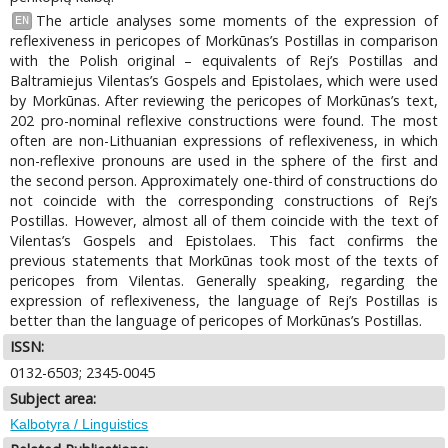
The article analyses some moments of the expression of
EN
reflexiveness in pericopes of Morkūnas’s Postillas in comparison
with the Polish original – equivalents of Rej’s Postillas and
Baltramiejus Vilentas’s Gospels and Epistolaes, which were used
by Morkūnas. After reviewing the pericopes of Morkūnas’s text,
202 pro-nominal reflexive constructions were found. The most
often are non-Lithuanian expressions of reflexiveness, in which
non-reflexive pronouns are used in the sphere of the first and
the second person. Approximately one-third of constructions do
not coincide with the corresponding constructions of Rej’s
Postillas. However, almost all of them coincide with the text of
Vilentas’s Gospels and Epistolaes. This fact confirms the
previous statements that Morkūnas took most of the texts of
pericopes from Vilentas. Generally speaking, regarding the
expression of reflexiveness, the language of Rej’s Postillas is
better than the language of pericopes of Morkūnas’s Postillas.
ISSN:
0132-6503; 2345-0045
Subject area:
Kalbotyra / Linguistics