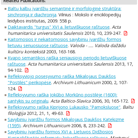
Related Publications:
Baltų kalbų įvardžių semantinė ir morfologinė struktūra:
sinchronija ir diachronija
. Vilnius : Mokslo ir enciklopedijų
leidybos institutas, 2009. 558 p.
Daiktavardis "turgus" XVI a. lietuviškuose raštuose
.
Acta
humanitarica universitatis Saulensis
2010, 10, 239-247.
Kaitomosios ir nekaitomosios savybinių įvardžių formos
lietuvių senuosiuose raštuose
.
Valoda - .... Valoda dažādu
kultūru kontekstā
2003, 163-168.
Kvapo semantikos raiška seniausiojo periodo lietuviškuose
raštuose
.
Acta humanitarica universitatis Saulensis
2013, 17,
94-102.
Refleksyviojo posesyvumo raiška Mikalojaus Daukšos
"Postilės" perikopėse
.
Archivum Lithuanicum
2000, 2, 107-
124.
Refleksyvumo raiška Jokūbo Morkūno postilėje (1600):
santykis su originalu
.
Acta Baltico-Slavica
2006, 30, 165-172.
Refleksyvumo raiška Kiprijono Lukausko "Pamoksluose"
.
Baltu
filoloģija
2012, 21, 1, 49-63.
Savybinių įvardžių formos Mikalojaus Daukšos Katekizme
(1595)
.
Archivum Lithuanicum
2006, 8, 233-242.
Savybinių įvardžių formos XVI a. Lietuvos Didžiosios
Kunigaikštystės reformatų lietuviškuose raštuose
.
Martynui